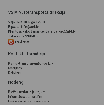
VSIA Autotransporta direkcija
Vaļņu iela 30, Rīga, LV-1050
E-pasts:
info@atd.lv
Klientu apkalpošanas centrs:
riga.kac@atd.lv
67280485
Tālrunis:
e-adrese
Kontaktinformācija
Kontakti un pieņemšanas laiki
Medijiem
Rekvizīti
Noderīgi
Biežāk uzdotie jautājumi
Informācija par valstīm
Piekļūstamības paziņojums