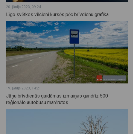
20. jūnijs 2023, 09:24
Līgo svētkos vilcieni kursēs pēc brīvdienu grafika
19. jūnijs 2023, 14:21
Jāņu brīvdienās gaidāmas izmaiņas gandrīz 500
reģionālo autobusu maršrutos