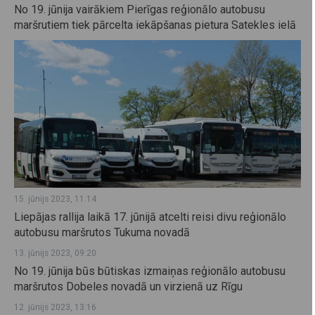
No 19. jūnija vairākiem Pierīgas reģionālo autobusu
maršrutiem tiek pārcelta iekāpšanas pietura Satekles ielā
15. jūnijs 2023, 11:14
Liepājas rallija laikā 17. jūnijā atcelti reisi divu reģionālo
autobusu maršrutos Tukuma novadā
13. jūnijs 2023, 09:20
No 19. jūnija būs būtiskas izmaiņas reģionālo autobusu
maršrutos Dobeles novadā un virzienā uz Rīgu
12. jūnijs 2023, 13:16