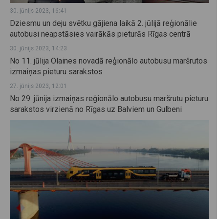
30. jūnijs 2023, 16:41
Dziesmu un deju svētku gājiena laikā 2. jūlijā reģionālie
autobusi neapstāsies vairākās pieturās Rīgas centrā
30. jūnijs 2023, 14:23
No 11. jūlija Olaines novadā reģionālo autobusu maršrutos
izmaiņas pieturu sarakstos
27. jūnijs 2023, 12:01
No 29. jūnija izmaiņas reģionālo autobusu maršrutu pieturu
sarakstos virzienā no Rīgas uz Balviem un Gulbeni