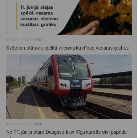
07. jūnijs 2023, 09:53
Svētdien stāsies spēkā vilcienu kustības vasaras grafiks
06. jūnijs 2023, 10:50
No 11. jūnija starp Daugavpili un Rīgu kursēs divi papildu