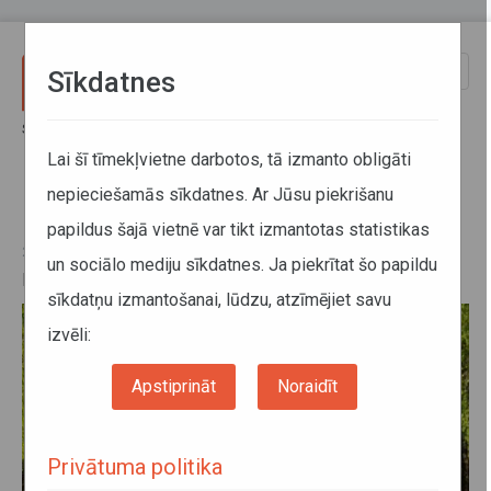
Pārlekt uz galveno saturu
Toggle
Sīkdatnes
naviga
Sākums
Izmaiņas maršrutu tīklā
Lai šī tīmekļvietne darbotos, tā izmanto obligāti
nepieciešamās sīkdatnes. Ar Jūsu piekrišanu
Izmaiņas maršrutu tīklā
papildus šajā vietnē var tikt izmantotas statistikas
21. jūlijs 2023, 15:59
un sociālo mediju sīkdatnes. Ja piekrītat šo papildu
Līdz 15. septembrim pārcelta pietura Centrāltirgus Rīgā
sīkdatņu izmantošanai, lūdzu, atzīmējiet savu
izvēli:
Apstiprināt
Noraidīt
Privātuma politika