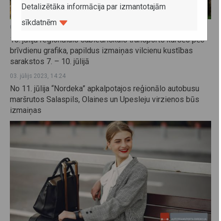
Detalizētāka informācija par izmantotajām
sīkdatnēm
06. jūlijs 2023, 11:21
10. jūlijā reģionālais sabiedriskais transports kursēs pēc
brīvdienu grafika, papildus izmaiņas vilcienu kustības
sarakstos 7. – 10. jūlijā
03. jūlijs 2023, 14:24
No 11. jūlija “Nordeka” apkalpotajos reģionālo autobusu
maršrutos Salaspils, Olaines un Upesleju virzienos būs
izmaiņas