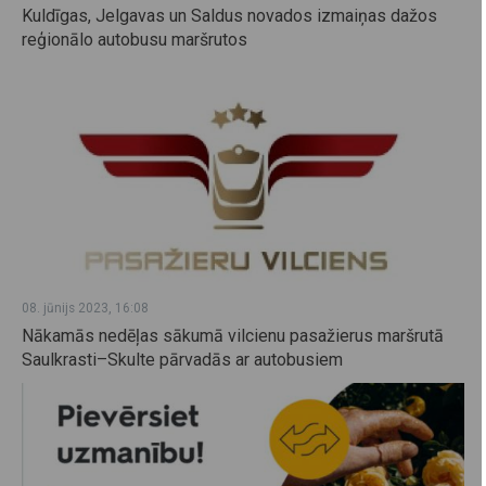
Kuldīgas, Jelgavas un Saldus novados izmaiņas dažos
reģionālo autobusu maršrutos
08. jūnijs 2023, 16:08
Nākamās nedēļas sākumā vilcienu pasažierus maršrutā
Saulkrasti–Skulte pārvadās ar autobusiem