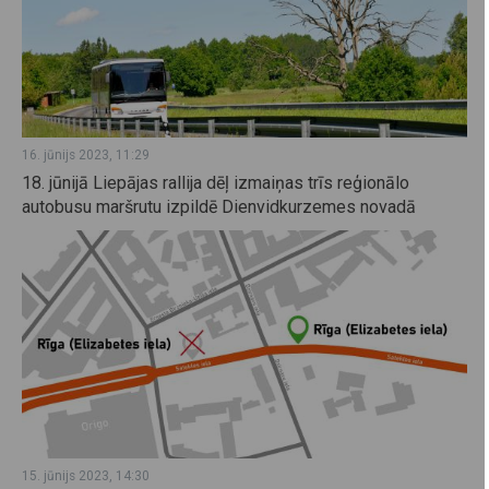
16. jūnijs 2023, 11:29
18. jūnijā Liepājas rallija dēļ izmaiņas trīs reģionālo
autobusu maršrutu izpildē Dienvidkurzemes novadā
15. jūnijs 2023, 14:30