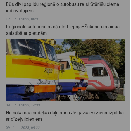
Būs divi papildu reģionālo autobusu reisi Stūnīšu ciema
iedzīvotājiem
12. jūnijs 2023, 08:31
Reģionālo autobusu maršrutā Liepāja–Šuķene izmaiņas
saistībā ar pieturām
09. jūnijs 2023, 14:33
No nākamās nedēļas daļu reisu Jelgavas virzienā izpildīs
ar dīzeļvilcieniem
09. jūnijs 2023, 09:22