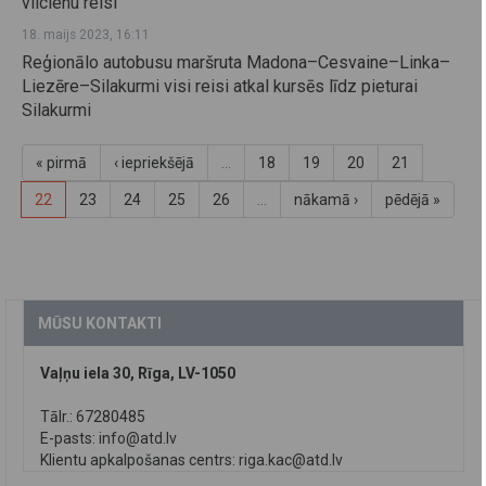
vilcienu reisi
18. maijs 2023, 16:11
Reģionālo autobusu maršruta Madona–Cesvaine–Linka–
Liezēre–Silakurmi visi reisi atkal kursēs līdz pieturai
Silakurmi
« pirmā
‹ iepriekšējā
…
18
19
20
21
22
23
24
25
26
…
nākamā ›
pēdējā »
MŪSU KONTAKTI
Vaļņu iela 30, Rīga, LV-1050
Tālr.: 67280485
E-pasts:
info@atd.lv
Klientu apkalpošanas centrs:
riga.kac@atd.lv