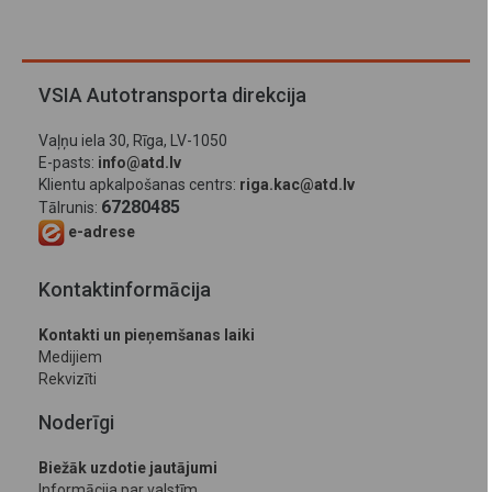
VSIA Autotransporta direkcija
Vaļņu iela 30, Rīga, LV-1050
E-pasts:
info@atd.lv
Klientu apkalpošanas centrs:
riga.kac@atd.lv
67280485
Tālrunis:
e-adrese
Kontaktinformācija
Kontakti un pieņemšanas laiki
Medijiem
Rekvizīti
Noderīgi
Biežāk uzdotie jautājumi
Informācija par valstīm