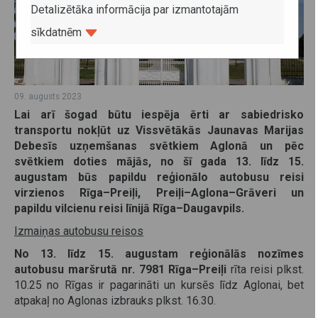
Detalizētāka informācija par izmantotajām
sīkdatnēm
09. augusts 2023
Lai arī šogad būtu iespēja ērti ar sabiedrisko
transportu nokļūt uz Vissvētākās Jaunavas Marijas
Debesīs uzņemšanas svētkiem Aglonā un pēc
svētkiem doties mājās, no šī gada 13. līdz 15.
augustam būs papildu reģionālo autobusu reisi
virzienos Rīga–Preiļi, Preiļi–Aglona–Grāveri un
papildu vilcienu reisi līnijā Rīga–Daugavpils.
Izmaiņas autobusu reisos
No 13. līdz 15. augustam reģionālās nozīmes
autobusu maršrutā nr. 7981 Rīga–Preiļi
rīta reisi plkst.
10.25 no Rīgas ir pagarināti un kursēs līdz Aglonai, bet
atpakaļ no Aglonas izbrauks plkst. 16.30.