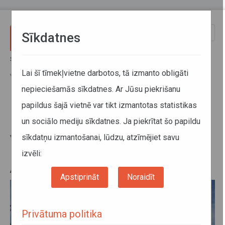
Pārlekt uz galveno saturu
Toggle
Sīkdatnes
naviga
Sākums
Jaunumi
No 13. līdz 15. augustam būs papildu autobusu un vilcienu reisi
Lai šī tīmekļvietne darbotos, tā izmanto obligāti
Vissvētākās Jaunavas Marijas Debesīs uzņemšanas svētkiem Aglonā
nepieciešamās sīkdatnes. Ar Jūsu piekrišanu
papildus šajā vietnē var tikt izmantotas statistikas
No 13. līdz 15. augustam būs
un sociālo mediju sīkdatnes. Ja piekrītat šo papildu
papildu autobusu un vilcienu reisi
sīkdatņu izmantošanai, lūdzu, atzīmējiet savu
Vissvētākās Jaunavas Marijas
Debesīs uzņemšanas svētkiem
izvēli:
Aglonā
Apstiprināt
Noraidīt
Privātuma politika