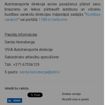
Autotransporta direkcija aicina pasažierus plānot savu
braucienu un laikus pārbaudīt autobusu un vilcienu
kustības sarakstu direkcijas mājaslapā sadaļās “
Kustības
saraksti
” vai portālā
1188.lv/satiksme
.
Papildu informācijai
:
Sanita Heinsberga
VSIA Autotransporta direkcija
Sabiedrisko attiecību speciāliste
Tālr.: +371 67356129
E-pasts:
sanita.heinsberga@atd.lv
Ieteikt šo rakstu
Drukas versija
Nosūtīt ziņu e-pastā