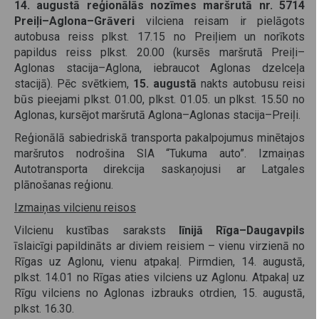
14. augustā reģionālās nozīmes maršrutā nr. 5714
Preiļi–Aglona–Grāveri
vilciena reisam ir pielāgots
autobusa reiss plkst. 17.15 no Preiļiem un norīkots
papildus reiss plkst. 20.00 (kursēs maršrutā Preiļi–
Aglonas stacija–Aglona, iebraucot Aglonas dzelceļa
stacijā). Pēc svētkiem,
15. augustā
nakts autobusu reisi
būs pieejami plkst. 01.00, plkst. 01.05. un plkst. 15.50 no
Aglonas, kursējot maršrutā Aglona–Aglonas stacija–Preiļi.
Reģionālā sabiedriskā transporta pakalpojumus minētajos
maršrutos nodrošina SIA “Tukuma auto”. Izmaiņas
Autotransporta direkcija saskaņojusi ar Latgales
plānošanas reģionu.
Izmaiņas vilcienu reisos
Vilcienu kustības saraksts
līnijā Rīga–Daugavpils
īslaicīgi papildināts ar diviem reisiem – vienu virzienā no
Rīgas uz Aglonu, vienu atpakaļ. Pirmdien, 14. augustā,
plkst. 14.01 no Rīgas aties vilciens uz Aglonu. Atpakaļ uz
Rīgu vilciens no Aglonas izbrauks otrdien, 15. augustā,
plkst. 16.30.