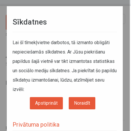
Pārlekt uz galveno saturu
Toggle
Sīkdatnes
naviga
Sākums
Autobusu un vilcienu kustības saraksti
Lai šī tīmekļvietne darbotos, tā izmanto obligāti
nepieciešamās sīkdatnes. Ar Jūsu piekrišanu
Autobusu un vilcienu kustības
papildus šajā vietnē var tikt izmantotas statistikas
saraksti
un sociālo mediju sīkdatnes. Ja piekrītat šo papildu
Īslaicīgo izmaiņu aktuālākā informācija
sīkdatņu izmantošanai, lūdzu, atzīmējiet savu
Izmaiņas maršrutu tīklā
pieejama sadaļā
izvēli:
Apstiprināt
Noraidīt
Privātuma politika
Ieteikt šo rakstu