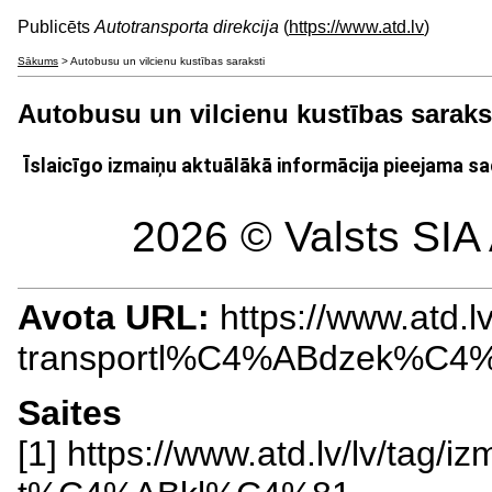
Publicēts
Autotransporta direkcija
(
https://www.atd.lv
)
Sākums
> Autobusu un vilcienu kustības saraksti
Autobusu un vilcienu kustības saraks
Īslaicīgo izmaiņu aktuālākā informācija pieejama s
2026 © Valsts SIA 
Avota URL:
https://www.atd.lv
transportl%C4%ABdzek%C4
Saites
[1] https://www.atd.lv/lv/t