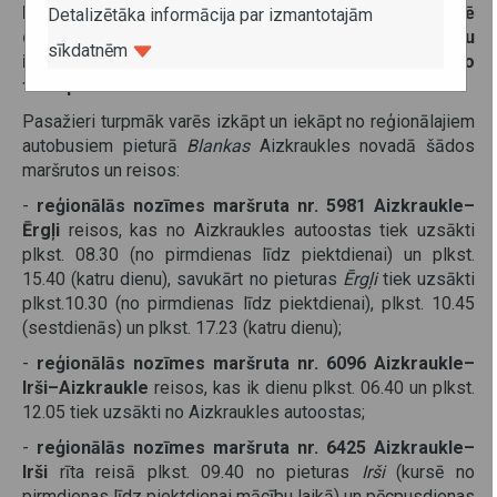
Koknese–Ērgļi. Minētās izmaiņas palīdzēs apkārtnē
Detalizētāka informācija par izmantotajām
dzīvojošajiem skolēniem ērtāk doties uz mācību
sīkdatnēm
iestādēm, izmantojot reģionālo sabiedrisko
transportu.
Pasažieri turpmāk varēs izkāpt un iekāpt no reģionālajiem
autobusiem pieturā
Blankas
Aizkraukles novadā šādos
maršrutos un reisos:
-
reģionālās nozīmes maršruta nr. 5981 Aizkraukle–
Ērgļi
reisos, kas no Aizkraukles autoostas tiek uzsākti
plkst. 08.30 (no pirmdienas līdz piektdienai) un plkst.
15.40 (katru dienu), savukārt no pieturas
Ērgļi
tiek uzsākti
plkst.10.30 (no pirmdienas līdz piektdienai), plkst. 10.45
(sestdienās) un plkst. 17.23 (katru dienu);
-
reģionālās nozīmes maršruta nr. 6096 Aizkraukle–
Irši–Aizkraukle
reisos, kas ik dienu plkst. 06.40 un plkst.
12.05 tiek uzsākti no Aizkraukles autoostas;
-
reģionālās nozīmes maršruta nr. 6425 Aizkraukle–
Irši
rīta reisā plkst. 09.40 no pieturas
Irši
(kursē no
pirmdienas līdz piektdienai mācību laikā) un pēcpusdienas