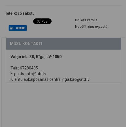
Ieteikt šo rakstu
Drukas versija
Nosūtīt ziņu e-pastā
MŪSU KONTAKTI
Vaļņu iela 30, Rīga, LV-1050
Tālr.: 67280485
E-pasts:
info@atd.lv
Klientu apkalpošanas centrs:
riga.kac@atd.lv