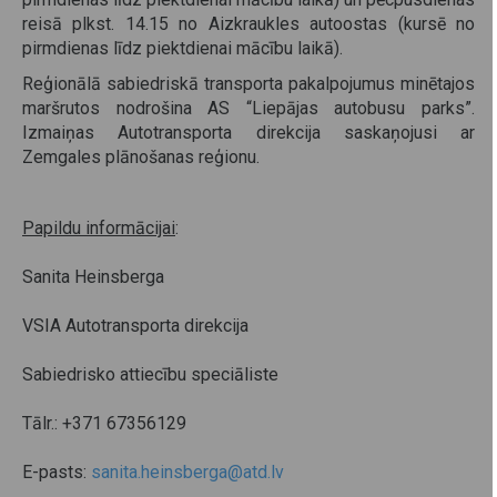
reisā plkst. 14.15 no Aizkraukles autoostas (kursē no
pirmdienas līdz piektdienai mācību laikā).
Reģionālā sabiedriskā transporta pakalpojumus minētajos
maršrutos nodrošina AS “Liepājas autobusu parks”.
Izmaiņas Autotransporta direkcija saskaņojusi ar
Zemgales plānošanas reģionu.
Papildu informācijai
:
Sanita Heinsberga
VSIA Autotransporta direkcija
Sabiedrisko attiecību speciāliste
Tālr.: +371 67356129
E-pasts:
sanita.heinsberga@atd.lv