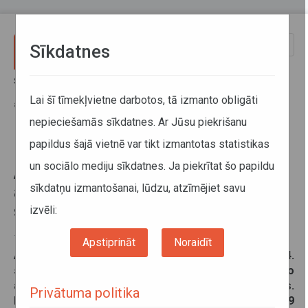
Pārlekt uz galveno saturu
Toggle
Sīkdatnes
naviga
Sākums
Jaunumi
Pietura Blankas tiks iekļauta trīs Aizkraukles novada reģionālo
Lai šī tīmekļvietne darbotos, tā izmanto obligāti
autobusu maršrutu kustības sarakstos
nepieciešamās sīkdatnes. Ar Jūsu piekrišanu
papildus šajā vietnē var tikt izmantotas statistikas
Pietura Blankas tiks iekļauta trīs
un sociālo mediju sīkdatnes. Ja piekrītat šo papildu
Aizkraukles novada reģionālo
sīkdatņu izmantošanai, lūdzu, atzīmējiet savu
autobusu maršrutu kustības
sarakstos
izvēli:
15. augusts 2023
Apstiprināt
Noraidīt
Atsaucoties iedzīvotāju ierosinājumam, no šī gada 4.
septembra pietura
Blankas
būs iekļauta trīs reģionālo
autobusu maršrutu oficiālajos kustības grafikos.
Privātuma politika
Pietura atrodas Aizkraukles novadā uz autoceļa P79