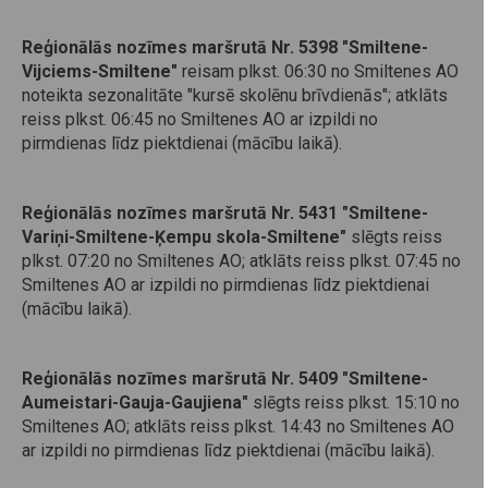
Reģionālās nozīmes maršrutā
Nr. 5398 "Smiltene-
Vijciems-Smiltene"
reisam plkst. 06:30 no Smiltenes AO
noteikta sezonalitāte "kursē skolēnu brīvdienās"; atklāts
reiss plkst. 06:45 no Smiltenes AO ar izpildi no
pirmdienas līdz piektdienai (mācību laikā).
Reģionālās nozīmes maršrutā
Nr. 5431 "Smiltene-
Variņi-Smiltene-Ķempu skola-Smiltene"
slēgts reiss
plkst. 07:20 no Smiltenes AO; atklāts reiss plkst. 07:45 no
Smiltenes AO ar izpildi no pirmdienas līdz piektdienai
(mācību laikā).
Reģionālās nozīmes maršrutā
Nr. 5409 "Smiltene-
Aumeistari-Gauja-Gaujiena"
slēgts reiss plkst. 15:10 no
Smiltenes AO; atklāts reiss plkst. 14:43 no Smiltenes AO
ar izpildi no pirmdienas līdz piektdienai (mācību laikā).