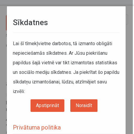
Pārlekt uz galveno saturu
Toggle
Sīkdatnes
naviga
Sākums
Jaunumi
No 1. septembra tiks veiktas izmaiņas Valmieras reģionālo autobusu
Lai šī tīmekļvietne darbotos, tā izmanto obligāti
maršrutu tīklā
nepieciešamās sīkdatnes. Ar Jūsu piekrišanu
papildus šajā vietnē var tikt izmantotas statistikas
No 1. septembra tiks veiktas
un sociālo mediju sīkdatnes. Ja piekrītat šo papildu
izmaiņas Valmieras reģionālo
sīkdatņu izmantošanai, lūdzu, atzīmējiet savu
autobusu maršrutu tīklā
izvēli:
31. augusts 2023
No 1. septembra tiks veiktas izmaiņas Valmieras
Apstiprināt
Noraidīt
reģionālo autobusu maršrutu tīklā
ATD informē, ka
no 2023. gada 1. septembra
tiks
veiktas izmaiņas vairākos Valmieras reģionālo
Privātuma politika
autobusu maršrutos un pieturvietās.