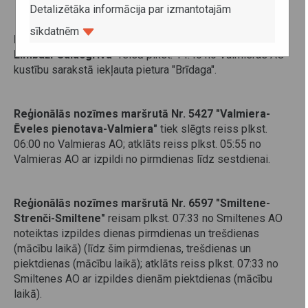
Detalizētāka informācija par izmantotajām
sīkdatnēm
Reģionālās nozīmes maršrutā
Nr. 7806 "Valmiera-
Limbaži-Salacgrīva"
reisā plkst. 14:40 no Valmieras AO
kustību sarakstā iekļauta pietura "Brīdaga".
Reģionālās nozīmes maršrutā
Nr. 5427 "Valmiera-
Ēveles pienotava-Valmiera"
tiek slēgts reiss plkst.
06:00 no Valmieras AO; atklāts reiss plkst. 05:55 no
Valmieras AO ar izpildi no pirmdienas līdz sestdienai.
Reģionālās nozīmes maršrutā
Nr. 6597 "Smiltene-
Strenči-Smiltene"
reisam plkst. 07:33 no Smiltenes AO
noteiktas izpildes dienas pirmdienas un trešdienas
(mācību laikā) (līdz šim pirmdienas, trešdienas un
piektdienas (mācību laikā); atklāts reiss plkst. 07:33 no
Smiltenes AO ar izpildes dienām piektdienas (mācību
laikā).