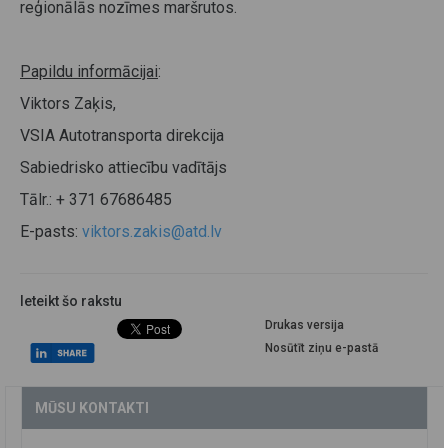
reģionālās nozīmes maršrutos.
Papildu informācijai
:
Viktors Zaķis,
VSIA Autotransporta direkcija
Sabiedrisko attiecību vadītājs
Tālr.: + 371 67686485
E-pasts:
viktors.zakis@atd.lv
Ieteikt šo rakstu
Drukas versija
Nosūtīt ziņu e-pastā
MŪSU KONTAKTI