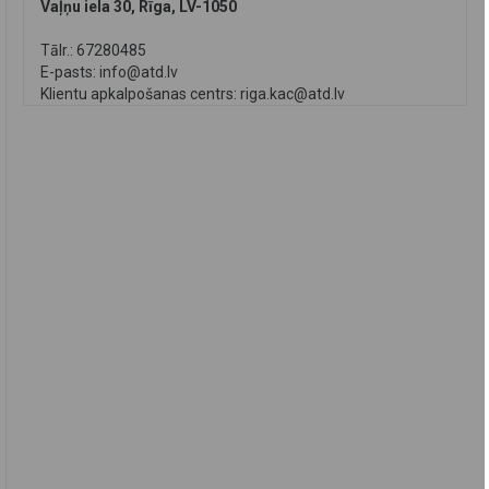
Vaļņu iela 30, Rīga, LV-1050
Tālr.: 67280485
E-pasts:
info@atd.lv
Klientu apkalpošanas centrs:
riga.kac@atd.lv