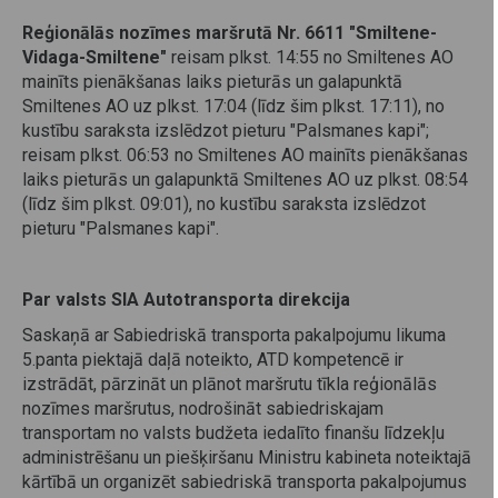
Reģionālās nozīmes maršrutā
Nr. 6611 "Smiltene-
Vidaga-Smiltene"
reisam plkst. 14:55 no Smiltenes AO
mainīts pienākšanas laiks pieturās un galapunktā
Smiltenes AO uz plkst. 17:04 (līdz šim plkst. 17:11), no
kustību saraksta izslēdzot pieturu "Palsmanes kapi";
reisam plkst. 06:53 no Smiltenes AO mainīts pienākšanas
laiks pieturās un galapunktā Smiltenes AO uz plkst. 08:54
(līdz šim plkst. 09:01), no kustību saraksta izslēdzot
pieturu "Palsmanes kapi".
Par valsts SIA Autotransporta direkcija
Saskaņā ar Sabiedriskā transporta pakalpojumu likuma
5.panta piektajā daļā noteikto, ATD kompetencē ir
izstrādāt, pārzināt un plānot maršrutu tīkla reģionālās
nozīmes maršrutus, nodrošināt sabiedriskajam
transportam no valsts budžeta iedalīto finanšu līdzekļu
administrēšanu un piešķiršanu Ministru kabineta noteiktajā
kārtībā un organizēt sabiedriskā transporta pakalpojumus