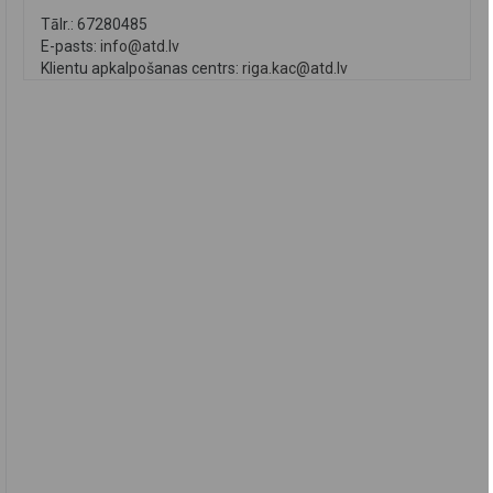
Tālr.: 67280485
E-pasts:
info@atd.lv
Klientu apkalpošanas centrs:
riga.kac@atd.lv