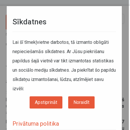
Pārlekt uz galveno saturu
Toggle
Sīkdatnes
naviga
Sākums
Jaunumi
Jelgavas novadā būs nelielas izmaiņas divos reģionālo autobusu
Lai šī tīmekļvietne darbotos, tā izmanto obligāti
maršrutos
nepieciešamās sīkdatnes. Ar Jūsu piekrišanu
papildus šajā vietnē var tikt izmantotas statistikas
Jelgavas novadā būs nelielas
un sociālo mediju sīkdatnes. Ja piekrītat šo papildu
izmaiņas divos reģionālo
sīkdatņu izmantošanai, lūdzu, atzīmējiet savu
autobusu maršrutos
izvēli:
28. jūlijs 2023
No šī gada 14. augusta pasažieriem jāpievērš
Apstiprināt
Noraidīt
uzmanība nelielām izmaiņām reģionālās nozīmes
autobusu maršrutos Rīga–Jelgava un Jelgava–Auce.
Reģionālās nozīmes autobusu maršrutā nr. 7347
Privātuma politika
Jelgava–Auce
pasažieri turpmāk varēs izmantot pieturu