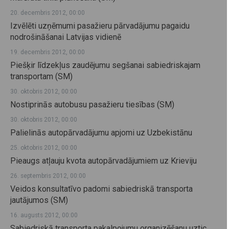
20. decembris 2012, 00:00
Izvēlēti uzņēmumi pasažieru pārvadājumu pagaidu
nodrošināšanai Latvijas vidienē
19. decembris 2012, 00:00
Piešķir līdzekļus zaudējumu segšanai sabiedriskajam
transportam (SM)
30. oktobris 2012, 00:00
Nostiprinās autobusu pasažieru tiesības (SM)
30. oktobris 2012, 00:00
Palielinās autopārvadājumu apjomi uz Uzbekistānu
25. oktobris 2012, 00:00
Pieaugs atļauju kvota autopārvadājumiem uz Krieviju
26. septembris 2012, 00:00
Veidos konsultatīvo padomi sabiedriskā transporta
jautājumos (SM)
16. augusts 2012, 00:00
Sabiedriskā transporta pakalpojumu organizēšanu uztic