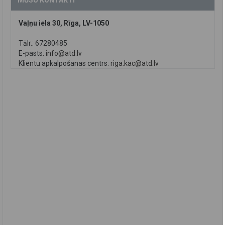
MŪSU KONTAKTI
Vaļņu iela 30, Rīga, LV-1050
Tālr.: 67280485
E-pasts:
info@atd.lv
Klientu apkalpošanas centrs:
riga.kac@atd.lv