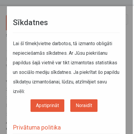
Pārlekt uz galveno saturu
Toggle
Sīkdatnes
naviga
Sākums
Jaunumi
Jaunumi
Lai šī tīmekļvietne darbotos, tā izmanto obligāti
17. decembris 2013, 00:00
nepieciešamās sīkdatnes. Ar Jūsu piekrišanu
No 2014.gada Latvijā ieviesīs vienoto sabiedriskā
papildus šajā vietnē var tikt izmantotas statistikas
transporta maršrutu plānošanu
un sociālo mediju sīkdatnes. Ja piekrītat šo papildu
10. decembris 2013, 00:00
sīkdatņu izmantošanai, lūdzu, atzīmējiet savu
Valdība pasažieru pārvadātājiem papildus kompensē
zaudējumus (SM)
izvēli:
29. oktobris 2013, 00:00
Apstiprināt
Noraidīt
Palielina atļauju kvotu autopārvadājumiem uz Krieviju
22. oktobris 2013, 00:00
Autotransporta direkcija atzīmē savas pastāvēšanas
Privātuma politika
divdesmito gadadienu