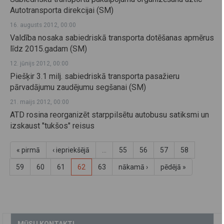
Autotransporta direkcijai (SM)
16. augusts 2012, 00:00
Valdība nosaka sabiedriskā transporta dotēšanas apmērus
līdz 2015.gadam (SM)
12. jūnijs 2012, 00:00
Piešķir 3.1 milj. sabiedriskā transporta pasažieru
pārvadājumu zaudējumu segšanai (SM)
21. maijs 2012, 00:00
ATD rosina reorganizēt starppilsētu autobusu satiksmi un
izskaust "tukšos" reisus
« pirmā
‹ iepriekšējā
…
55
56
57
58
59
60
61
62
63
nākamā ›
pēdējā »