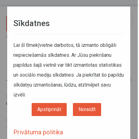
Pārlekt uz galveno saturu
Toggle
Sīkdatnes
naviga
Sākums
Izmaiņas maršrutu tīklā
Lai šī tīmekļvietne darbotos, tā izmanto obligāti
nepieciešamās sīkdatnes. Ar Jūsu piekrišanu
Izmaiņas maršrutu tīklā
papildus šajā vietnē var tikt izmantotas statistikas
19. maijs 2017, 15:52
un sociālo mediju sīkdatnes. Ja piekrītat šo papildu
Autoceļa remontdarbu dēļ var kavēties reisu izpildes laiks
sīkdatņu izmantošanai, lūdzu, atzīmējiet savu
19. maijs 2017, 13:27
izvēli:
Muzeju naktī maršrutā Sigulda–Turaida–Krimulda tiks
norīto astoņi papildu reisi
Apstiprināt
Noraidīt
19. maijs 2017, 13:19
Riteņbraukšanas SEB MTB maratona laikā gaidāmas
izmaiņas sabiedriskā transporta kursēšanas grafikā
Privātuma politika
17. maijs 2017, 08:49