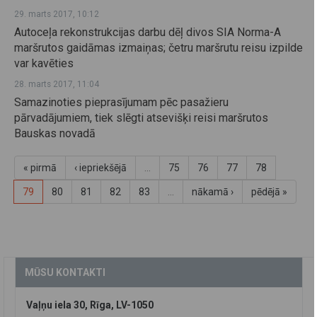
29. marts 2017, 10:12
Autoceļa rekonstrukcijas darbu dēļ divos SIA Norma-A
maršrutos gaidāmas izmaiņas; četru maršrutu reisu izpilde
var kavēties
28. marts 2017, 11:04
Samazinoties pieprasījumam pēc pasažieru
pārvadājumiem, tiek slēgti atsevišķi reisi maršrutos
Bauskas novadā
« pirmā
‹ iepriekšējā
…
75
76
77
78
79
80
81
82
83
…
nākamā ›
pēdējā »
MŪSU KONTAKTI
Vaļņu iela 30, Rīga, LV-1050