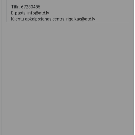
Tālr.: 67280485
E-pasts:
info@atd.lv
Klientu apkalpošanas centrs:
riga.kac@atd.lv