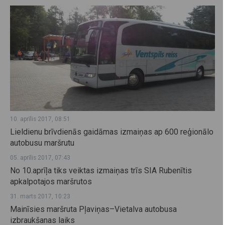
10. aprīlis 2017, 08:51
Lieldienu brīvdienās gaidāmas izmaiņas ap 600 reģionālo
autobusu maršrutu
05. aprīlis 2017, 07:43
No 10.aprīļa tiks veiktas izmaiņas trīs SIA Rubenītis
apkalpotajos maršrutos
31. marts 2017, 10:23
Mainīsies maršruta Pļaviņas–Vietalva autobusa
izbraukšanas laiks