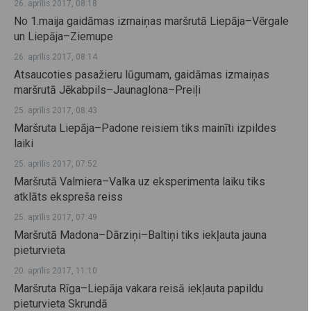
26. aprīlis 2017, 08:18
No 1.maija gaidāmas izmaiņas maršrutā Liepāja–Vērgale
un Liepāja–Ziemupe
26. aprīlis 2017, 08:14
Atsaucoties pasažieru lūgumam, gaidāmas izmaiņas
maršrutā Jēkabpils–Jaunaglona–Preiļi
25. aprīlis 2017, 08:43
Maršruta Liepāja–Padone reisiem tiks mainīti izpildes
laiki
25. aprīlis 2017, 07:52
Maršrutā Valmiera–Valka uz eksperimenta laiku tiks
atklāts ekspreša reiss
25. aprīlis 2017, 07:49
Maršrutā Madona–Dārziņi–Baltiņi tiks iekļauta jauna
pieturvieta
20. aprīlis 2017, 11:10
Maršruta Rīga–Liepāja vakara reisā iekļauta papildu
pieturvieta Skrundā