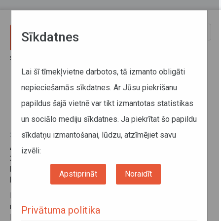
Pārlekt uz galveno saturu
Toggle
Sīkdatnes
naviga
Sākums
Jaunumi
Divi maršruti Limbažu novadā tiks pielāgoti skolēnu vajadzībām
Lai šī tīmekļvietne darbotos, tā izmanto obligāti
nepieciešamās sīkdatnes. Ar Jūsu piekrišanu
Divi maršruti Limbažu novadā tiks
papildus šajā vietnē var tikt izmantotas statistikas
pielāgoti skolēnu vajadzībām
un sociālo mediju sīkdatnes. Ja piekrītat šo papildu
sīkdatņu izmantošanai, lūdzu, atzīmējiet savu
22. marts 2017
Atsaucoties Pāles pamatskolas lūgumam, no
izvēli:
2017. gada 27. marta tiks veikti grozījumi maršrutā
Nr.6684 Limbaži–Viļķene–Salacgrīva un Nr.6659
Apstiprināt
Noraidīt
Limbaži–Ārciems–Pāle–Limbaži.
Lai skolēni savlaicīgi nokļūt izglītības iestādē un pēc
mācību stundām – atpakaļ mājās, turpmāk maršruta
Privātuma politika
Nr.6684 Limbaži–Viļķene–Salacgrīva autobuss no