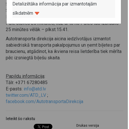
Detalizētāka informācija par izmantotajām
Salacgrīvas izbrauks 20 minūtes agrāk – plkst.7.50.
Savukārt maršruta Nr.6659 Limbaži–Ārciems–Pāle–
sīkdatnēm
Limbaži autobuss, kas no Limbažiem izbrauc plkst.14.20,
Pālē stāvēs 25 minūtes, līdz ar to no Pāles tas izbrauks
25 minūtes vēlāk – plkst.15.41.
Autotransporta direkcija aicina iedzīvotājus izmantot
sabiedriskā transporta pakalpojumus un ņemt biļetes par
braucienu, atgādinot, ka ikviena reisa lietderība tiek mērīta
pēc izsniegtā biļešu skaita.
Papildu informācija
:
Tālr. +371 67280485
E-pasts:
info@atd.lv
twitter.com/ATD_LV
;
facebook.com/AutotransportaDirekcija
Ieteikt šo rakstu
Drukas versija