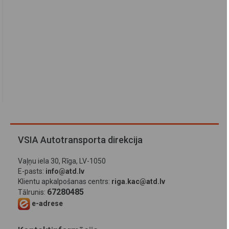
VSIA Autotransporta direkcija
Vaļņu iela 30, Rīga, LV-1050
E-pasts:
info@atd.lv
Klientu apkalpošanas centrs:
riga.kac@atd.lv
67280485
Tālrunis:
e-adrese