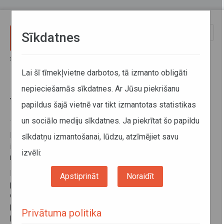
Pārlekt uz galveno saturu
Toggle
Sīkdatnes
naviga
Sākums
Sabiedriskais transports
Noderīga informācija
Aktualitātes
Tabula informācijas sniegšanai
Lai šī tīmekļvietne darbotos, tā izmanto obligāti
nepieciešamās sīkdatnes. Ar Jūsu piekrišanu
Tabula informācijas sniegšanai
papildus šajā vietnē var tikt izmantotas statistikas
un sociālo mediju sīkdatnes. Ja piekrītat šo papildu
10. aprīlis 2017
Informācijas apkopojums par biļešu tirdzniecības
sīkdatņu izmantošanai, lūdzu, atzīmējiet savu
izmaksām un tehnisko aprīkojumu reģionālās nozīmes
izvēli:
maršrutos.
Lūdzam jūs
līdz 2017.gada 21.aprīlim
, aizpildot
Apstiprināt
Noraidīt
pielikumā pievienoto
tabulu
, sniegt Autotransporta
direkcijai informāciju par autoostās un transportlīdzekļos
pārdotajām biļetēm, kā arī kases aparātu un to
Privātuma politika
programmnodrošinājuma izmaksām, kas tiks izmantota