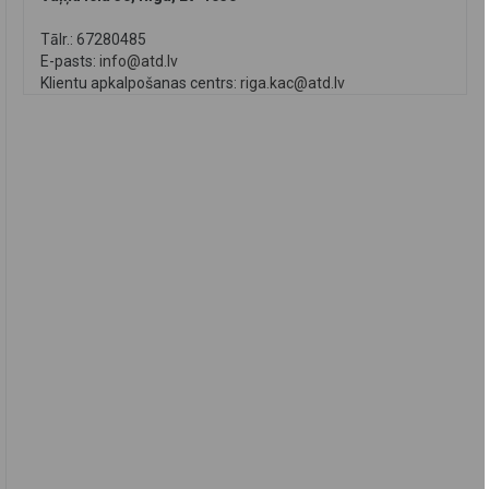
Tālr.: 67280485
E-pasts:
info@atd.lv
Klientu apkalpošanas centrs:
riga.kac@atd.lv