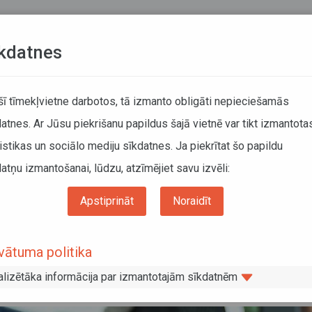
Teksta versija
L
kdatnes
KUSTĪBAS SARAKSTI
 šī tīmekļvietne darbotos, tā izmanto obligāti nepieciešamās
atnes. Ar Jūsu piekrišanu papildus šajā vietnē var tikt izmantota
DĀTĀJIEM
SABIEDRISKAIS TRANSPORTS
PAR MUM
istikas un sociālo mediju sīkdatnes. Ja piekrītat šo papildu
atņu izmantošanai, lūdzu, atzīmējiet savu izvēli:
ums
Sabiedriskais transports
Noderīga informācija
Aktualitātes
SDD uzsāk nodrošināt eID kartes funkcionalitātes papildināšanu, lai noteiktas pa
Apstiprināt
Noraidīt
kšanas maksas atvieglojumus sabiedriskajā transportā
DD uzsāk nodrošināt eID kartes funkci
vātuma politika
i noteiktas pasažieru kategorijas no 
alizētāka informācija par izmantotajām sīkdatnēm
aukšanas maksas atvieglojumus sabied