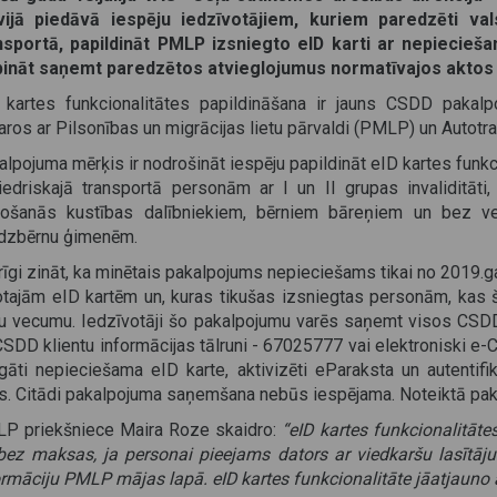
vijā piedāvā iespēju iedzīvotājiem, kuriem paredzēti val
nsportā,
papildināt PMLP izsniegto eID karti ar nepiecieša
pināt saņemt
paredzētos atvieglojumus normatīvajos aktos n
 kartes funkcionalitātes papildināšana ir jauns CSDD pakalp
aros ar Pilsonības un migrācijas lietu pārvaldi (PMLP) un Autotra
lpojuma mērķis ir nodrošināt iespēju papildināt eID kartes funkc
iedriskajā transportā personām ar I un II grupas invaliditāti
tošanās kustības dalībniekiem, bērniem bāreņiem un bez ve
dzbērnu ģimenēm.
rīgi zināt, ka minētais pakalpojums nepieciešams tikai no 2019
otajām eID kartēm un, kuras tikušas izsniegtas personām, kas 
u vecumu. Iedzīvotāji šo pakalpojumu varēs saņemt visos CSDD 
CSDD klientu informācijas tālruni - 67025777 vai elektroniski 
igāti nepieciešama eID karte, aktivizēti eParaksta un autentif
s. Citādi pakalpojuma saņemšana nebūs iespējama. Noteiktā pak
P priekšniece Maira Roze skaidro:
“eID kartes funkcionalitātes
bez maksas, ja personai pieejams dators ar viedkaršu lasītāju
ormāciju PMLP mājas lapā. eID kartes funkcionalitāte jāatjauno 