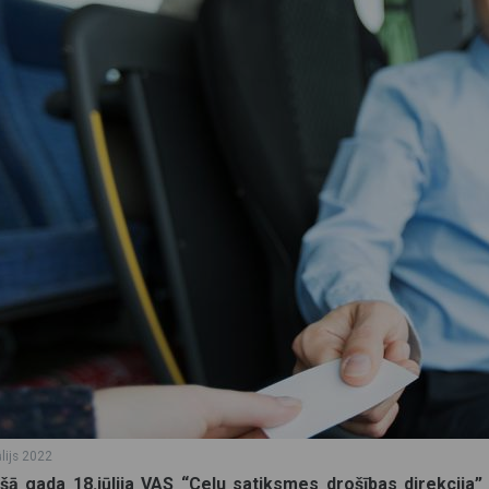
ūlijs 2022
šā gada 18.jūlija VAS “Ceļu satiksmes drošības direkcija”