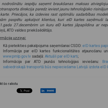
nodrošinātu iespēju saņemt braukšanas maksas atviegloju
otransporta direkcija paredz ieviest jaunu tehnoloģisko risināju
 karte. Priecājos, ka izdevies rast optimālu sadarbības model
gām paspētu apkalpot klientus, kuri eID kartes saņēmuši 
1.gada 27.decembrim un kuru eID kartes jāpapildina ar nepi
iņš, ATD valdes priekšsēdētājs.
rmācija uzziņai:
Kā pieteikties pakalpojuma saņemšanai CSDD:
eID kartes pap
Informācija par eID kartes funkcionalitātes atjaunošanu
www.pmlp.gov.lv
sadaļā:
Aktuāli par eID karti
;
Informācija par ATD jaunās tehnoloģijas ieviešanu:
Br
sabiedriskajā transportā būs nepieciešama Latvijā izdota eID 
ikt šo rakstu