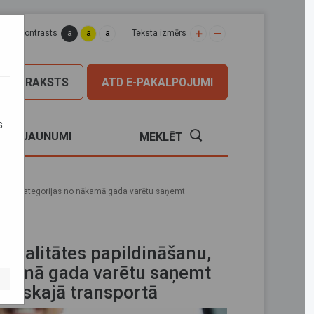
a
a
a
apas kontrasts
Teksta izmērs
PIERAKSTS
ATD E-PAKALPOJUMI
s
S
JAUNUMI
MEKLĒT
sažieru kategorijas no nākamā gada varētu saņemt
onalitātes papildināšanu,
nākamā gada varētu saņemt
riskajā transportā