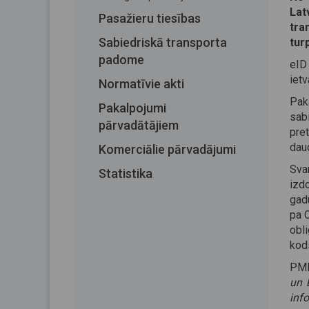
Lat
Pasažieru tiesības
tra
Sabiedriskā transporta
tur
padome
eID
ietv
Normatīvie akti
Paka
Pakalpojumi
sab
pārvadātājiem
pre
dau
Komerciālie pārvadājumi
Sva
Statistika
izd
gad
pa 
obl
kod
PML
un 
inf