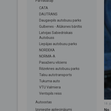
Pārvadātāji
CATA
DAUTRANS
Daugavpils autobusu parks
Gulbenes - Alūksnes bānītis
Latvijas Sabiedriskais
Autobuss
Liepājas autobusu parks
NORDEKA
NORMA-A
Pasažieru vilciens
Rēzeknes autobusu parks
Talsu autotransports
Tukuma auto
VTU Valmiera
Ventspils reiss
Autoostas
18. j
Izsniegtie apliecinājumi
No 