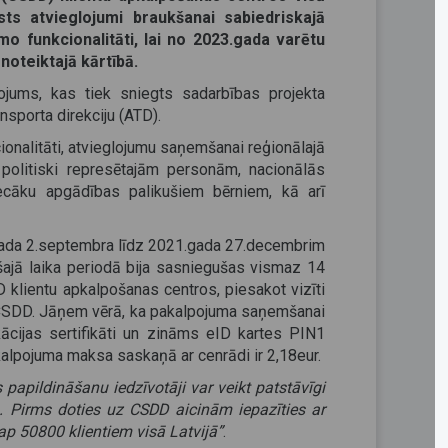
sts atvieglojumi braukšanai sabiedriskajā
mo funkcionalitāti
, lai no 2023.gada varētu
oteiktajā kārtībā.
ojums, kas tiek sniegts sadarbības projekta
nsporta direkciju (ATD).
ionalitāti, atvieglojumu saņemšanai reģionālajā
, politiski represētajām personām, nacionālās
cāku apgādības palikušiem bērniem, kā arī
.gada 2.septembra līdz 2021.gada 27.decembrim
šajā laika periodā bija sasniegušas vismaz 14
klientu apkalpošanas centros, piesakot vizīti
e-CSDD. Jāņem vērā, ka pakalpojuma saņemšanai
ikācijas sertifikāti un zināms eID kartes PIN1
alpojuma maksa saskaņā ar cenrādi ir 2,18eur.
 papildināšanu iedzīvotāji var veikt patstāvīgi
. Pirms doties uz CSDD aicinām iepazīties ar
ap 50800 klientiem visā Latvijā”
.