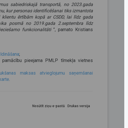
mus sabiedriskajā transportā, no 2023.gada
mu, kur personas identificēšanai tiks izmantota
i klientu ērtībām kopā ar CSDD, lai līdz gada
laika posmā no 2019.gada 2.septembra līdz
eciešamo funkcionalitāti
”, pamato Kristians
ildināšana
;
 un pamācību pieejama PMLP tīmekļa vietnes
aukšanas maksas atvieglojumu saņemšanai
karte
.
Nosūtīt ziņu e-pastā
Drukas versija