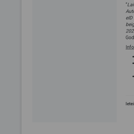
“
Lai
Aut
eID
bei
202
God
Info
Iete