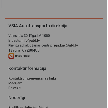
VSIA Autotransporta direkcija
Vaļņu iela 30, Rīga, LV-1050
E-pasts:
info@atd.lv
Klientu apkalpošanas centrs:
riga.kac@atd.lv
67280485
Tālrunis:
e-adrese
Kontaktinformācija
Kontakti un pieņemšanas laiki
Medijiem
Rekvizīti
Noderīgi
Biežāk uzdotie jautājumi