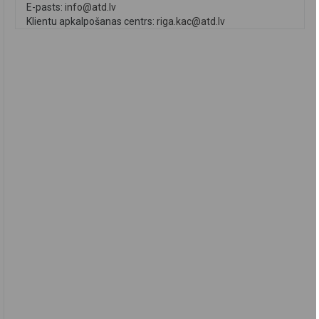
E-pasts:
info@atd.lv
Klientu apkalpošanas centrs:
riga.kac@atd.lv