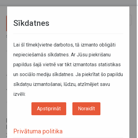
Pārlekt uz galveno saturu
Toggle
Sīkdatnes
naviga
Sākums
Sabiedriskais transports
Noderīga informācija
Aktualitātes
Lai šī tīmekļvietne darbotos, tā izmanto obligāti
Sabiedriskā transporta pakalpojumu sniegšanas rezultāti 2016.gada
1.pusgadā
nepieciešamās sīkdatnes. Ar Jūsu piekrišanu
papildus šajā vietnē var tikt izmantotas statistikas
Sabiedriskā transporta
un sociālo mediju sīkdatnes. Ja piekrītat šo papildu
pakalpojumu sniegšanas rezultāti
sīkdatņu izmantošanai, lūdzu, atzīmējiet savu
2016.gada 1.pusgadā
izvēli:
16. septembris 2016
Apstiprināt
Noraidīt
Informācija par sabiedriskā transporta
pakalpojumu sniegšanā pārskaitītajām valsts
budžeta dotācijām un indikatīvajiem rādītājiem
Privātuma politika
2016.gada 1.pusgadā.