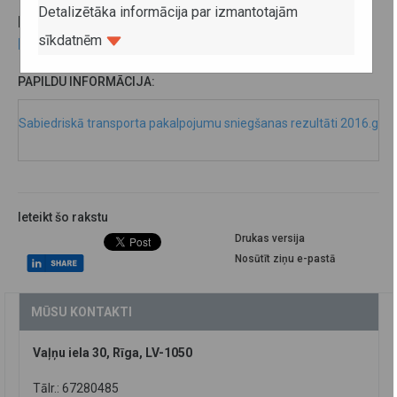
Detalizētāka informācija par izmantotajām
Detalizēta informācija pieejama apakšsadaļā
sīkdatnēm
Papildu informācija
.
PAPILDU INFORMĀCIJA:
Sabiedriskā transporta pakalpojumu sniegšanas rezultāti 2016.gad
Ieteikt šo rakstu
Drukas versija
Nosūtīt ziņu e-pastā
MŪSU KONTAKTI
Vaļņu iela 30, Rīga, LV-1050
Tālr.: 67280485