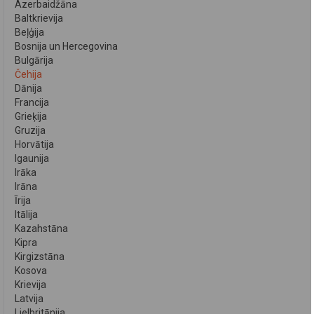
Azerbaidžāna
Baltkrievija
Beļģija
Bosnija un Hercegovina
Bulgārija
Čehija
Dānija
Francija
Grieķija
Gruzija
Horvātija
Igaunija
Irāka
Irāna
Īrija
Itālija
Kazahstāna
Kipra
Kirgizstāna
Kosova
Krievija
Latvija
Lielbritānija