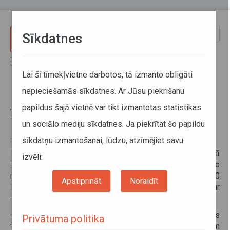
Pārlekt uz galveno saturu
Toggle
Sīkdatnes
naviga
Sākums
Informācija pārvadātājiem
Informācija par valstīm
Apdzīšanas aizliegums kravas transportlīdzekļiem Čehijā
Lai šī tīmekļvietne darbotos, tā izmanto obligāti
nepieciešamās sīkdatnes. Ar Jūsu piekrišanu
Apdzīšanas aizliegums kravas
papildus šajā vietnē var tikt izmantotas statistikas
transportlīdzekļiem Čehijā
un sociālo mediju sīkdatnes. Ja piekrītat šo papildu
sīkdatņu izmantošanai, lūdzu, atzīmējiet savu
21. novembris 2023
No 2023. gada 11. novembra, uz autoceļa D1 stājās spēkā
izvēli:
apdzīšanas aizliegums kravas transportlīdzekļiem ar pilno
masu masa virs 3,5t. Aizliegums ir spēkā no plkst. 6:00
Apstiprināt
Noraidīt
līdz 22:00, izņemot Dienvidmorāvijas reģionu, kur
aizliegums stājas spēkā plkst. 5:00.
Ja autoceļam ir trīs (vai vairāk) joslas kravas
Privātuma politika
transportlīdzekļa autovadītājas var pārvietoties pa divām