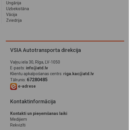
Ungārija
Uzbekistāna
Vācija
Zviedrija
VSIA Autotransporta direkcija
Vaļņu iela 30, Rīga, LV-1050
E-pasts:
info@atd.lv
Klientu apkalpošanas centrs:
riga.kac@atd.lv
67280485
Tālrunis:
e-adrese
Kontaktinformācija
Kontakti un pieņemšanas laiki
Medijiem
Rekvizīti