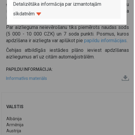
Detalizētāka informācija par izmantotajām
galēji labajām joslām, tostarp veikt apdzīšanas manevru
izmantot vidējo joslu. Policija uzraudzīs aizlieguma
sīkdatnēm
ievērošanu.
Par aizlieguma neievērošanu tiks piemērots naudas sods
(5 000 - 10 000 CZK) un 7 soda punkti. Posmus, kuros
apdzīšana ir aizliegta var aplūkot pie
papildu informācijas
.
Čehijas atbildīgās iestādes plāno ieviest apdzīšanas
aizliegumus arī uz citām automaģistrālēm.
PAPILDU INFORMĀCIJA:
Informatīvs materiāls
VALSTIS
Albānija
Armēnija
Austrija