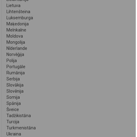
Lietuva
Lihtenšteina
Luksemburga
Maķedonija
Melnkalne
Moldova
Mongolija
Nīderlande
Norvēģija
Polija
Portugāle
Rumānija
Serbija
Slovākija
Slovēnija
Somija
Spānija
Šveice
Tadžikistāna
Turcija
Turkmenistāna
Ukraina