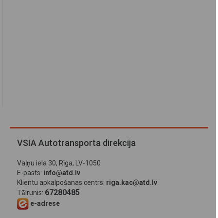
VSIA Autotransporta direkcija
Vaļņu iela 30, Rīga, LV-1050
E-pasts:
info@atd.lv
Klientu apkalpošanas centrs:
riga.kac@atd.lv
67280485
Tālrunis:
e-adrese