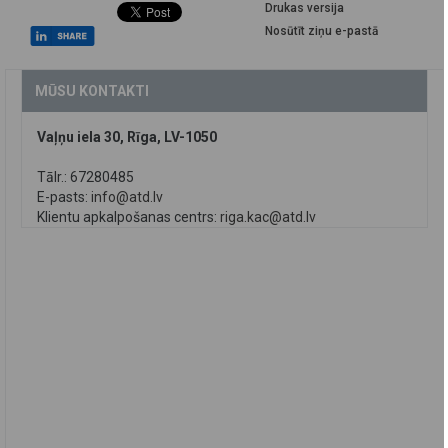
Drukas versija
Nosūtīt ziņu e-pastā
MŪSU KONTAKTI
Vaļņu iela 30, Rīga, LV-1050
Tālr.: 67280485
E-pasts:
info@atd.lv
Klientu apkalpošanas centrs:
riga.kac@atd.lv