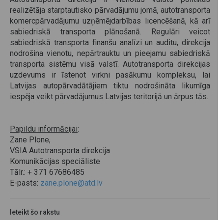
realizētāja starptautisko pārvadājumu jomā, autotransporta
komercpārvadājumu uzņēmējdarbības licencēšanā, kā arī
sabiedriskā transporta plānošanā. Regulāri veicot
sabiedriskā transporta finanšu analīzi un auditu, direkcija
nodrošina vienotu, nepārtrauktu un pieejamu sabiedriskā
transporta sistēmu visā valstī. Autotransporta direkcijas
uzdevums ir īstenot virkni pasākumu kompleksu, lai
Latvijas autopārvadātājiem tiktu nodrošināta likumīga
iespēja veikt pārvadājumus Latvijas teritorijā un ārpus tās.
Papildu informācijai
:
Zane Plone,
VSIA Autotransporta direkcija
Komunikācijas speciāliste
Tālr.: + 371 67686485
E-pasts:
zane.plone@atd.lv
Ieteikt šo rakstu