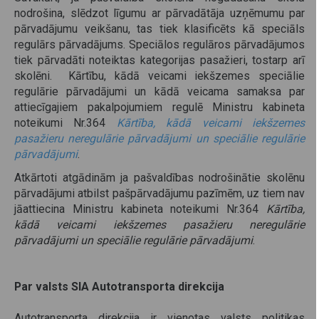
nodrošina, slēdzot līgumu ar pārvadātāja uzņēmumu par
pārvadājumu veikšanu, tas tiek klasificēts kā speciāls
regulārs pārvadājums. Speciālos regulāros pārvadājumos
tiek pārvadāti noteiktas kategorijas pasažieri, tostarp arī
skolēni. Kārtību, kādā veicami iekšzemes speciālie
regulārie pārvadājumi un kādā veicama samaksa par
attiecīgajiem pakalpojumiem regulē Ministru kabineta
noteikumi Nr.364
Kārtība, kādā veicami iekšzemes
pasažieru neregulārie pārvadājumi un speciālie regulārie
pārvadājumi
.
Atkārtoti atgādinām ja pašvaldības nodrošinātie skolēnu
pārvadājumi atbilst pašpārvadājumu pazīmēm, uz tiem nav
jāattiecina Ministru kabineta noteikumi Nr.364
Kārtība,
kādā veicami iekšzemes pasažieru neregulārie
pārvadājumi un speciālie regulārie pārvadājumi
.
Par valsts SIA Autotransporta direkcija
Autotransporta direkcija ir vienotas valsts politikas