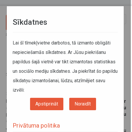
Pārlekt uz galveno saturu
Toggle
Sīkdatnes
naviga
Sākums
Sabiedriskais transports
Noderīga informācija
Aktualitātes
Lai šī tīmekļvietne darbotos, tā izmanto obligāti
Normatīvo aktu regulējums skolēnu pārvadājumu nodrošināšanai
nepieciešamās sīkdatnes. Ar Jūsu piekrišanu
papildus šajā vietnē var tikt izmantotas statistikas
Normatīvo aktu regulējums
un sociālo mediju sīkdatnes. Ja piekrītat šo papildu
skolēnu pārvadājumu
sīkdatņu izmantošanai, lūdzu, atzīmējiet savu
nodrošināšanai
izvēli:
26. augusts 2015
Pēdējo nedēļu laikā Autotransporta direkcija ir
Apstiprināt
Noraidīt
saņēmusi vairākus jautājumus no pašvaldību
pārstāvjiem saistībā ar normatīvo aktu regulējumu
skolēnu pārvadājumu nodrošināšanai.
Privātuma politika
Vēlamies uzsvērt, ka pašvaldībām, nodrošinot skolēnu