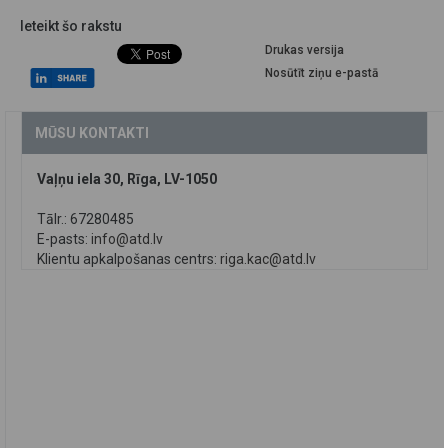
Ieteikt šo rakstu
Drukas versija
Nosūtīt ziņu e-pastā
MŪSU KONTAKTI
Vaļņu iela 30, Rīga, LV-1050
Tālr.: 67280485
E-pasts:
info@atd.lv
Klientu apkalpošanas centrs:
riga.kac@atd.lv