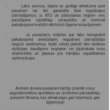
- Labs serviss, laipna un godīga attieksme pret
pasažieri var tikt garantēta tikai regulārajos
pārvadājumos, jo ATD un plānošanas reģioni veic
pasūtījuma izpildītāju uzraudzību un kontrolē
pakalpojuma kvalitāti atbilstoši līguma nosacījumiem.
- Ja pasažieris izšķiras par labu neregulārā
pakalpojuma sniedzējam, regulārais pārvadātājs
negūst ieņēmumus, tādēļ valstij jāatvēl tam lielākas
dotācijas zaudējumu segšanai vai jāpārskata reisu
efektivitāte un jāķeras pie kārtējās nepatīkamās
optimizācijas.
Aicinām ikvienu pasažieri kārtīgi izvērtēt visus
augstākminētos apstākļus un, izvēloties pārvadātāju,
pieņemt lēmumu, kas atmaksājas gan īstermiņā, gan
ilgtermiņā!