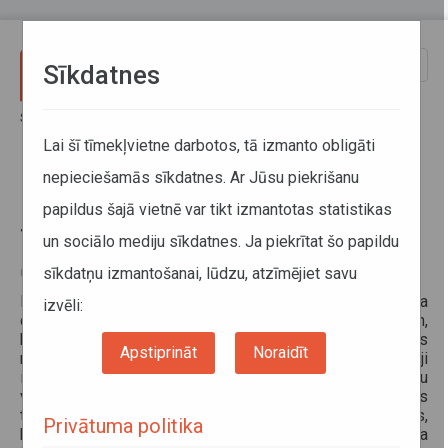
Pārlekt uz galveno saturu
Toggle
Sīkdatnes
naviga
Sākums
Sabiedriskais transports
Noderīga informācija
Aktualitātes
Izvēlies valsts dotētu sabiedrisko transportu!
Lai šī tīmekļvietne darbotos, tā izmanto obligāti
nepieciešamās sīkdatnes. Ar Jūsu piekrišanu
Izvēlies valsts dotētu sabiedrisko
papildus šajā vietnē var tikt izmantotas statistikas
transportu!
un sociālo mediju sīkdatnes. Ja piekrītat šo papildu
sīkdatņu izmantošanai, lūdzu, atzīmējiet savu
08. oktobris 2010
Pēdējā gada laikā ir palielinājies VSIA Autotransporta
izvēli:
direkcija (ATD) iesniegto sūdzību skaits par gadījumiem,
kad reģionālos starppilsētu un reģionālos vietējās
Apstiprināt
Noraidīt
nozīmes maršrutos autobusu un mikroautobusu šoferi rupji
izturas pret pasažieriem, neizsniedz biļeti par braucienu
vai nepiešķir atlaides pasažieru kategorijām, kuras
tiesīgas tās saņemt. Analizējot un izvērtējot šīs sūdzības,
Privātuma politika
kļūst skaidrs - vairumā gadījumu pasažieri neatskārš, ka