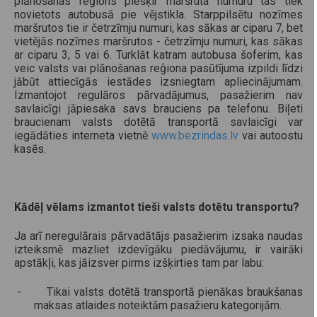
plānošanas reģions piešķir maršruta numuru tas tiek
novietots autobusā pie vējstikla. Starppilsētu nozīmes
maršrutos tie ir četrzīmju numuri, kas sākas ar ciparu 7, bet
vietējās nozīmes maršrutos - četrzīmju numuri, kas sākas
ar ciparu 3, 5 vai 6. Turklāt katram autobusa šoferim, kas
veic valsts vai plānošanas reģiona pasūtījuma izpildi līdzi
jābūt attiecīgās iestādes izsniegtam apliecinājumam.
Izmantojot regulāros pārvadājumus, pasažierim nav
savlaicīgi jāpiesaka savs brauciens pa telefonu. Biļeti
braucienam valsts dotētā transportā savlaicīgi var
iegādāties interneta vietnē
www.bezrindas.lv
vai autoostu
kasēs.
Kādēļ vēlams izmantot tieši valsts dotētu transportu?
Ja arī neregulārais pārvadātājs pasažierim izsaka naudas
izteiksmē mazliet izdevīgāku piedāvājumu, ir vairāki
apstākļi, kas jāizsver pirms izšķirties tam par labu:
- Tikai valsts dotētā transportā pienākas braukšanas
maksas atlaides noteiktām pasažieru kategorijām.