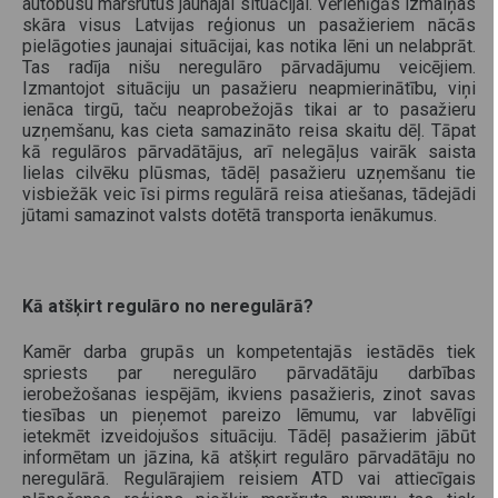
autobusu maršrutus jaunajai situācijai. Vērienīgās izmaiņas
skāra visus Latvijas reģionus un pasažieriem nācās
pielāgoties jaunajai situācijai, kas notika lēni un nelabprāt.
Tas radīja nišu neregulāro pārvadājumu veicējiem.
Izmantojot situāciju un pasažieru neapmierinātību, viņi
ienāca tirgū, taču neaprobežojās tikai ar to pasažieru
uzņemšanu, kas cieta samazināto reisa skaitu dēļ. Tāpat
kā regulāros pārvadātājus, arī nelegāļus vairāk saista
lielas cilvēku plūsmas, tādēļ pasažieru uzņemšanu tie
visbiežāk veic īsi pirms regulārā reisa atiešanas, tādejādi
jūtami samazinot valsts dotētā transporta ienākumus.
Kā atšķirt regulāro no neregulārā?
Kamēr darba grupās un kompetentajās iestādēs tiek
spriests par neregulāro pārvadātāju darbības
ierobežošanas iespējām, ikviens pasažieris, zinot savas
tiesības un pieņemot pareizo lēmumu, var labvēlīgi
ietekmēt izveidojušos situāciju. Tādēļ pasažierim jābūt
informētam un jāzina, kā atšķirt regulāro pārvadātāju no
neregulārā. Regulārajiem reisiem ATD vai attiecīgais