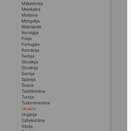
Maķedonija
Melnkalne
Moldova
Mongolija
Nīderlande
Norvēģija
Polija
Portugāle
Rumānija
Serbija
Slovākija
Slovēnija
Somija
Spānija
Šveice
Tadžikistāna
Turcija
Turkmenistāna
Ukraina
Ungārija
Uzbekistāna
Vācija