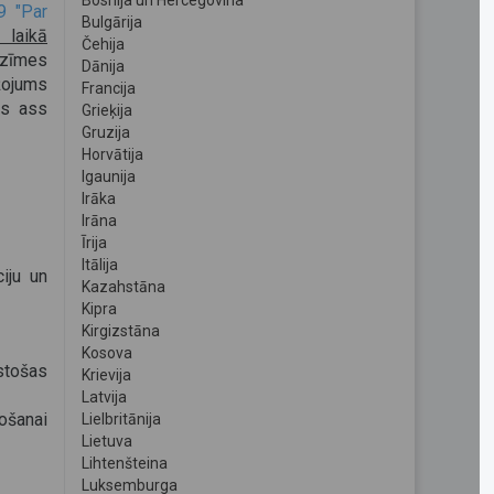
Bosnija un Hercegovina
9 "Par
Bulgārija
 laikā
Čehija
ozīmes
Dānija
žojums
Francija
as ass
Grieķija
Gruzija
Horvātija
Igaunija
Irāka
Irāna
Īrija
Itālija
ciju un
Kazahstāna
Kipra
Kirgizstāna
Kosova
stošas
Krievija
Latvija
ošanai
Lielbritānija
Lietuva
Lihtenšteina
Luksemburga