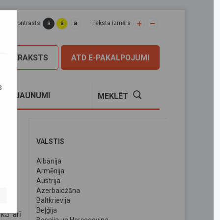
a
a
a
apas kontrasts
Teksta izmērs
PIERAKSTS
ATD E-PAKALPOJUMI
s
S
JAUNUMI
MEKLĒT
VALSTIS
Albānija
i
Armēnija
Austrija
Azerbaidžāna
Baltkrievija
Beļģija
 kā arī