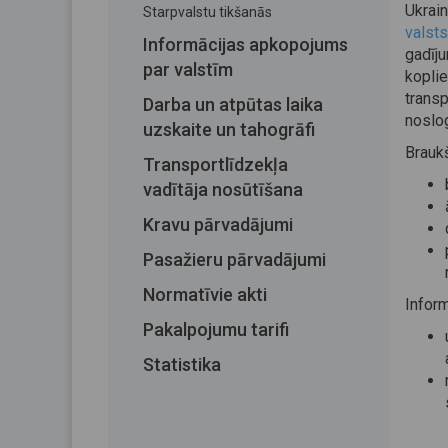
Ukrai
Starpvalstu tikšanās
valst
Informācijas apkopojums
gadīj
par valstīm
kopli
trans
Darba un atpūtas laika
noslo
uzskaite un tahogrāfi
Brauk
Transportlīdzekļa
vadītāja nosūtīšana
Kravu pārvadājumi
Pasažieru pārvadājumi
Normatīvie akti
Inform
Pakalpojumu tarifi
Statistika