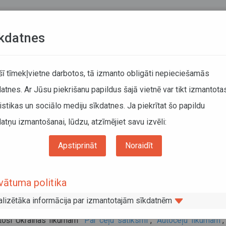
Teksta versija
L
kdatnes
KUSTĪBAS SARAKSTI
 šī tīmekļvietne darbotos, tā izmanto obligāti nepieciešamās
atnes. Ar Jūsu piekrišanu papildus šajā vietnē var tikt izmantota
DĀTĀJIEM
SABIEDRISKAIS TRANSPORTS
PAR MUM
istikas un sociālo mediju sīkdatnes. Ja piekrītat šo papildu
atņu izmantošanai, lūdzu, atzīmējiet savu izvēli:
Informācija pārvadātājiem
Informācija par valstīm
ras perioda braukšanas ierobežojumi Ukrainā 2022. gadā
Apstiprināt
Noraidīt
aras perioda braukšanas ierobežojum
vātuma politika
ainā 2022. gadā
alizētāka informācija par izmantotajām sīkdatnēm
js 2022
stoši Ukrainas likumam
"Par ceļu satiksmi"
,
"Autoceļu likumam"
,