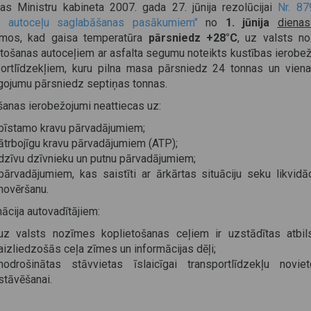
nas Ministru kabineta 2007. gada 27. jūnija rezolūcijai
Nr. 87
s autoceļu saglabāšanas pasākumiem"
no
1. jūnija
dienas
umos, kad gaisa temperatūra
pārsniedz +28°C
, uz valsts n
etošanas autoceļiem ar asfalta segumu noteikts kustības ierobe
portlīdzekļiem, kuru pilna masa pārsniedz 24 tonnas un vien
gojumu pārsniedz septiņas tonnas.
šanas ierobežojumi neattiecas uz:
bīstamo kravu pārvadājumiem;
ātrbojīgu kravu pārvadājumiem (ATP);
dzīvu dzīvnieku un putnu pārvadājumiem;
pārvadājumiem, kas saistīti ar ārkārtas situāciju seku likvidā
novēršanu.
ācija autovadītājiem:
uz valsts nozīmes koplietošanas ceļiem ir uzstādītas atbil
aizliedzošās ceļa zīmes un informācijas dēļi;
nodrošinātas stāvvietas īslaicīgai transportlīdzekļu noviet
stāvēšanai.