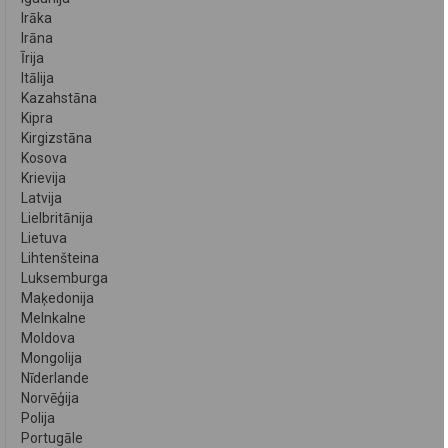
Irāka
Irāna
Īrija
Itālija
Kazahstāna
Kipra
Kirgizstāna
Kosova
Krievija
Latvija
Lielbritānija
Lietuva
Lihtenšteina
Luksemburga
Maķedonija
Melnkalne
Moldova
Mongolija
Nīderlande
Norvēģija
Polija
Portugāle