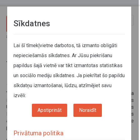
Pārlekt uz galveno saturu
Toggle
Sīkdatnes
naviga
Sākums
Informācija pārvadātājiem
Informācija par valstīm
Tranzīta maršruti Uzbekistānas Republikas teritorijā
Lai šī tīmekļvietne darbotos, tā izmanto obligāti
nepieciešamās sīkdatnes. Ar Jūsu piekrišanu
Tranzīta maršruti Uzbekistānas
papildus šajā vietnē var tikt izmantotas statistikas
Republikas teritorijā
un sociālo mediju sīkdatnes. Ja piekrītat šo papildu
sīkdatņu izmantošanai, lūdzu, atzīmējiet savu
17. aprīlis 2012
Valsts SIA Autotransporta direkcija informē, ka ir saņemta
izvēli:
informācija no Latvijas Republikas vēstniecības
Uzbekistānā par tranzīta maršrutiem Uzbekistānas
Apstiprināt
Noraidīt
Republikas teritorijā, veicot starptautiskos
autopārvadājumus. Ar šiem maršrutiem var iepazīties pie
papildus informācijas (krievu valodā).
Privātuma politika