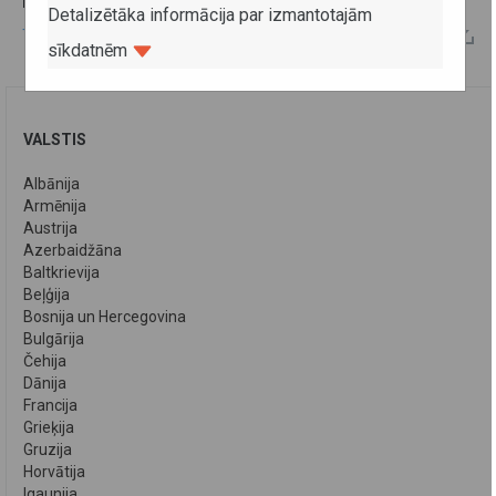
PAPILDU INFORMĀCIJA:
Detalizētāka informācija par izmantotajām
Tranzīta maršruti
sīkdatnēm
VALSTIS
Albānija
Armēnija
Austrija
Azerbaidžāna
Baltkrievija
Beļģija
Bosnija un Hercegovina
Bulgārija
Čehija
Dānija
Francija
Grieķija
Gruzija
Horvātija
Igaunija