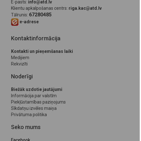
E-pasts:
info@atd.lv
Klientu apkalpošanas centrs:
riga.kac@atd.lv
67280485
Tālrunis:
e-adrese
Kontaktinformācija
Kontakti un pieņemšanas laiki
Medijiem
Rekvizīti
Noderīgi
Biežāk uzdotie jautājumi
Informācija par valstīm
Piekļūstamības paziņojums
Sīkdatņu izvēles maiņa
Privātuma politika
Seko mums
Facebook