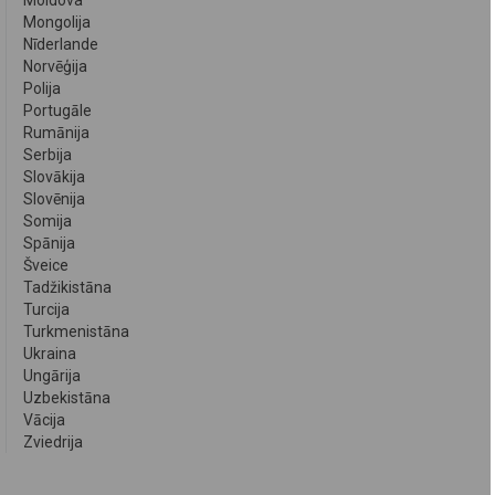
Moldova
Mongolija
Nīderlande
Norvēģija
Polija
Portugāle
Rumānija
Serbija
Slovākija
Slovēnija
Somija
Spānija
Šveice
Tadžikistāna
Turcija
Turkmenistāna
Ukraina
Ungārija
Uzbekistāna
Vācija
Zviedrija