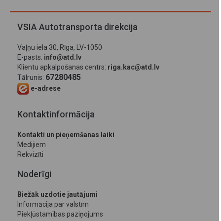
VSIA Autotransporta direkcija
Vaļņu iela 30, Rīga, LV-1050
E-pasts:
info@atd.lv
Klientu apkalpošanas centrs:
riga.kac@atd.lv
67280485
Tālrunis:
e-adrese
Kontaktinformācija
Kontakti un pieņemšanas laiki
Medijiem
Rekvizīti
Noderīgi
Biežāk uzdotie jautājumi
Informācija par valstīm
Piekļūstamības paziņojums