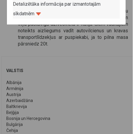
Detalizētāka informācija par izmantotajām
attiecināti
vecuma ierobežojumi;
ierobežojumi attiecināmi uz transportlīdzekļu
sīkdatnēm
vadītājiem, kuru vecums sasniedzis 68 gadus un
viņu pastāvīgā dzīvesvieta ir Itālija. Šiem vadītājiem
noteikts aizliegums vadīt autovilcienus un kravas
transportlīdzekļus ar puspiekabi, ja to pilna masa
pārsniedz 20t.
VALSTIS
Albānija
Armēnija
Austrija
Azerbaidžāna
Baltkrievija
Beļģija
Bosnija un Hercegovina
Bulgārija
Čehija