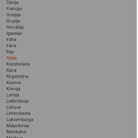
Dānija
Francija
Grieķija
Gruzija
Horvātija
Igaunija
Irāka
Irāna
Īrija
Itālija
Kazahstāna
Kipra
Kirgizstāna
Kosova
Krievija
Latvija
Lielbritānija
Lietuva
Lihtenšteina
Luksemburga
Maķedonija
Melnkalne