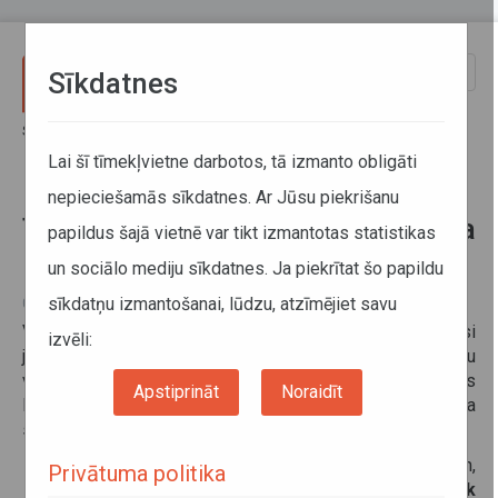
Pārlekt uz galveno saturu
Toggle
Sīkdatnes
naviga
Sākums
Informācija pārvadātājiem
Informācija par valstīm
Transportlīdzekļu vadītāju vecuma ierobežojumi Itālijā
Lai šī tīmekļvietne darbotos, tā izmanto obligāti
nepieciešamās sīkdatnes. Ar Jūsu piekrišanu
Transportlīdzekļu vadītāju vecuma
papildus šajā vietnē var tikt izmantotas statistikas
ierobežojumi Itālijā
un sociālo mediju sīkdatnes. Ja piekrītat šo papildu
sīkdatņu izmantošanai, lūdzu, atzīmējiet savu
08. aprīlis 2016
VSIA Autotransporta direkcija vairākkārt saņēmusi
izvēli:
jautājumus, kas saistīti ar kravas transportlīdzekļu vadītāju
vecuma ierobežojumiem Itālijā. Sazinoties ar Itālijas
Apstiprināt
Noraidīt
Infrastruktūras un Transporta ministrijas pārstāvi, tika
saņemts sekojošs skaidrojums:
uz ārvalstu transportlīdzekļu vadītājiem (vadītājiem,
Privātuma politika
kuru pastāvīgā dzīvesvieta nav Itālija)
netiek