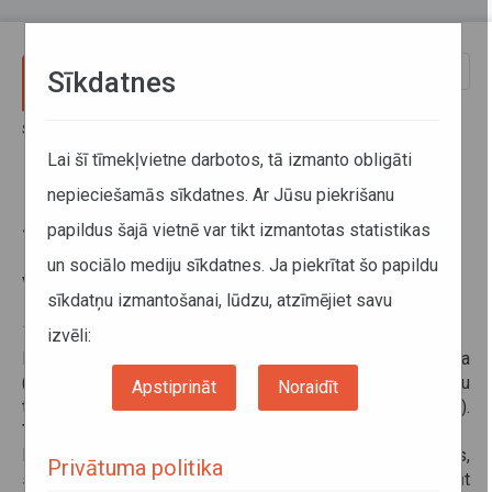
Pārlekt uz galveno saturu
Toggle
Sīkdatnes
naviga
Sākums
Informācija pārvadātājiem
Informācija par valstīm
Starptautisku atkritumu pārvadāšana ar autotransportu Vācijā
Lai šī tīmekļvietne darbotos, tā izmanto obligāti
nepieciešamās sīkdatnes. Ar Jūsu piekrišanu
Starptautisku atkritumu
papildus šajā vietnē var tikt izmantotas statistikas
pārvadāšana ar autotransportu
un sociālo mediju sīkdatnes. Ja piekrītat šo papildu
Vācijā
sīkdatņu izmantošanai, lūdzu, atzīmējiet savu
16. septembris 2015
izvēli:
Informējam, ka atkritumu transportēšanu ES regulē Regula
(EK)
Nr.1013/2006
, bet Vācijā to papildus regulē Atkritumu
Apstiprināt
Noraidīt
transportēšanas likums (Waste Shipment Act (AbfVerbrG)).
Transportlīdzekļa marķēšana
Lai pārvadātāji varētu transportēt jebkura veida atkritumus,
Privātuma politika
saskaņā ar šo Vācijas likumu, transportlīdzeklim jābūt