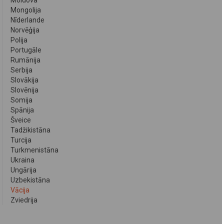
Moldova
Mongolija
Nīderlande
Norvēģija
Polija
Portugāle
Rumānija
Serbija
Slovākija
Slovēnija
Somija
Spānija
Šveice
Tadžikistāna
Turcija
Turkmenistāna
Ukraina
Ungārija
Uzbekistāna
Vācija
Zviedrija