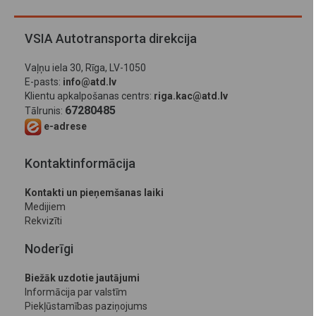
VSIA Autotransporta direkcija
Vaļņu iela 30, Rīga, LV-1050
E-pasts:
info@atd.lv
Klientu apkalpošanas centrs:
riga.kac@atd.lv
67280485
Tālrunis:
e-adrese
Kontaktinformācija
Kontakti un pieņemšanas laiki
Medijiem
Rekvizīti
Noderīgi
Biežāk uzdotie jautājumi
Informācija par valstīm
Piekļūstamības paziņojums