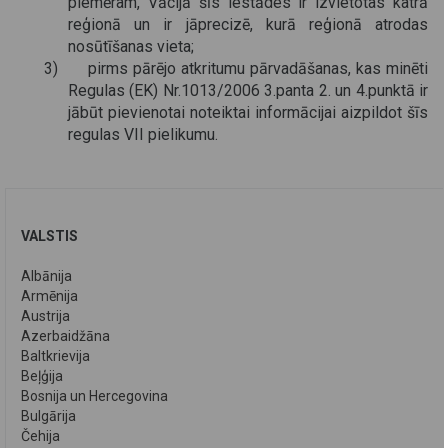
piemēram, Vācijā šīs iestādes ir izvietotas katrā
reģionā un ir jāprecizē, kurā reģionā atrodas
nosūtīšanas vieta;
3) pirms pārējo atkritumu pārvadāšanas, kas minēti
Regulas (EK) Nr.1013/2006 3.panta 2. un 4.punktā ir
jābūt pievienotai noteiktai informācijai aizpildot šīs
regulas VII pielikumu.
VALSTIS
Albānija
Armēnija
Austrija
Azerbaidžāna
Baltkrievija
Beļģija
Bosnija un Hercegovina
Bulgārija
Čehija