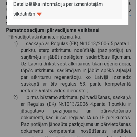
marķētam ar speciālu zīmi (melns A burts uz balta fona).
Detalizētāka informācija par izmantotajām
Šo zīmi var iegādāties pie jebkura zīmju ražotāja, kas to
sīkdatnēm
piedāvā. Vācijā šī zīme ir nopērkama katrā
"SVG Autohofe"
tirdzniecības vietā.
Pamatnosacījumi pārvadājuma veikšanai
Pārvadājot atkritumus, ir jāzina, ka:
1) saskaņā ar Regulas (EK) Nr.1013/2006 5.panta 1.
punktu, starp atkritumu nosūtītāju (paziņotāju) un
saņēmēju ir jābūt noslēgtam sadarbības līgumam.
Uz Latviju drīkst vest atkritumus tikai reģenerācijai,
tāpēc atkritumu saņēmējam ir jābūt spēkā atļaujai
par atkritumu reģenerāciju, ko Latvijā izsniedz
saskaņā ar šīs regulas 53. pantu kompetentā
iestāde Valsts vides dienests ;
2) pirms bīstamo atkritumu pārvadāšanas, saskaņā
ar Regulas (EK) Nr.1013/2006 4.panta 1.punktu ir
jāsagatavo paziņojuma un pārvietošanas
dokumenti, kas ir šīs regulas IA un IB pielikumos.
Paziņotājam jānosūta paziņojuma un pārvietošanas
dokumenti kompetentai nosūtīšanas iestādei,