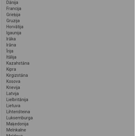
Dānija
Francija
Grieķija
Gruzija
Horvātija
Igaunija
Irāka
Irāna
Īrija
Itālija
Kazahstāna
Kipra
Kirgizstāna
Kosova
Krievija
Latvija
Lielbritānija
Lietuva
Lihtenšteina
Luksemburga
Maķedonija
Melnkalne