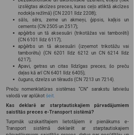
izslēgtas akcīzes preces, kuras ceļo atliktā akcīzes
nodokļa režīmā) (CN 2201 līdz 2208);
sāls, sērs, zeme un akmeņi, ģipsis, kaļķis un
cements (CN 2505 un 2517);
apģērbs un tā aksesuāri (trikotāžas vai tamborēti)
(CN 6101 līdz 6117);
apģērbs un tā aksesuāri (izņemot trikotāžu vai
tamborētu) (CN 6201 līdz 6212 un CN 6214 līdz
6217);
Apavi, getras un citas līdzīgas preces; šo preču
daļas kā arī CN 6401 līdz 6405);
čuguns, dzelzs un tērauds (CN 7213 un 7214).
Preču nomenklatūras sistēmas “CN” sarakstu latviešu
valodā var aplūkot
šeit
.
Kas deklarē ar starptautiskajiem pārvadājumiem
saistītās preces e-Transport sistēmā?
Turpmāk uzskaitītajiem lietotājiem ir pienākums e-
Transport sistēmā deklarēt ar starptautiskajiem
pārvadājumiem saistītās preces, datus par nosūtītāju un