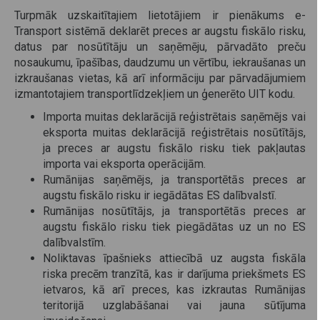
Turpmāk uzskaitītajiem lietotājiem ir pienākums e-
Transport sistēmā deklarēt preces ar augstu fiskālo risku,
datus par nosūtītāju un saņēmēju, pārvadāto preču
nosaukumu, īpašības, daudzumu un vērtību, iekraušanas un
izkraušanas vietas, kā arī informāciju par pārvadājumiem
izmantotajiem transportlīdzekļiem un ģenerēto UIT kodu.
Importa muitas deklarācijā reģistrētais saņēmējs vai
eksporta muitas deklarācijā reģistrētais nosūtītājs,
ja preces ar augstu fiskālo risku tiek pakļautas
importa vai eksporta operācijām.
Rumānijas saņēmējs, ja transportētās preces ar
augstu fiskālo risku ir iegādātas ES dalībvalstī.
Rumānijas nosūtītājs, ja transportētās preces ar
augstu fiskālo risku tiek piegādātas uz un no ES
dalībvalstīm.
Noliktavas īpašnieks attiecībā uz augsta fiskāla
riska precēm tranzītā, kas ir darījuma priekšmets ES
ietvaros, kā arī preces, kas izkrautas Rumānijas
teritorijā uzglabāšanai vai jauna sūtījuma