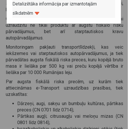
savukārt 2023. gada 15. decembrī stājās spēkā grozījumi,
Detalizētāka informācija par izmantotajām
kas maina sistēmas piemērošanas nosacījumus.
sīkdatnēm
Grozījumi paredz, ka e-Transport sistēmu izmanto, lai
uzraudzītu ne tikai produktu ar augstu fiskālo risku
pārvadājumus, bet arī starptautiskos kravu
autopārvadājumus.
Monitoringam pakļauti transportlīdzekļi, kas veic
iekšzemes vai starptautiskos autopārvadājumus, ja tiek
pārvadātas augsta fiskālā riska preces, kuru kopējā bruto
masa ir lielāka par 500 kg vai preču kopējā vērtība ir
lielāka par 10 000 Rumānijas leju.
Par augsta fiskālā riska precēm, uz kurām tiek
attiecināmas e-Transport uzraudzības prasības, tiek
uzskatītas:
Dārzeņi, augi, sakņu un bumbuļu kultūras, pārtikas
preces (CN 0701 līdz 0714);
Pārtikas augļi; citrusaugļu vai meloņu mizas (CN
0801 līdz 0814);
bezalkoholiskie un alkoholiskie dzērieni, etiķis (tiek