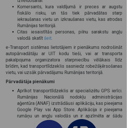
izveidošanai.
Komersants, kura valdījumā ir preces ar augstu
fiskālo risku, un tās tiek pārvadātas starp
iekraušanas vietu un izkraušanas vietu, kas atrodas
Rumānijas teritorijā.
Citas iesaistītās personas, pilnu sarakstu angļu
valodā skatīt
šeit
.
e-Transport sistēmas lietotājiem ir pienākums nodrošināt
autopārvadātāju ar UIT kodu tieši, vai ar transporta
pakalpojuma organizatora starpniecību vēlākais līdz
brīdim, kad transportlīdzeklis sasniedz robežšķērsošanas
vietu, vai uzsāk pārvadājumu Rumānijas teritorijā.
Pārvadātāja pienākumi
Aprīkot transportlīdzeklis ar specializētu GPS ierīci.
Rumānijas Nacionālā nodokļu administrācijas
aģentūra (ANAF) izstrādāusi aplikāciju, kas pieejama
Google Play vai App Store. Aplikācija ir pieejama
rumāņu un angļu valodās un ir apzīmēta ar šādu