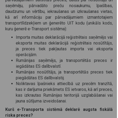
saņēmēju, pārvadāto preču nosaukumu, īpašības,
daudzumu un vērtību, iekraušanas un izkraušanas vietas,
kā arī informāciju par pārvadājumiem izmantotajiem
transportlīdzekļiem un ģenerēto UIT kodu (unikāls kods,
kuru ģenerē e-Transport sistēma):
Importa muitas deklarācijā reģistrētais saņēmējs vai
eksporta muitas deklarācijā reģistrētais nosūtītājs,
ja preces tiek pakļautas importa vai eksporta
operācijām.
Rumānijas saņēmējs, ja transportētās preces ir
iegādātas ES dalībvalstī.
Rumānijas nosūtītājs, ja transportētās preces tiek
piegādātas ES dalībvalstij.
Noliktavas īpašnieks attiecībā uz precēm tranzītā,
kas ir darījuma priekšmets ES ietvaros, kā arī preces,
kas izkrautas Rumānijas teritorijā uzglabāšanai vai
jauna sūtījuma izveidošanai.
Kurš e-Transporta sistēmā deklarē augsta fiskālā
riska preces?