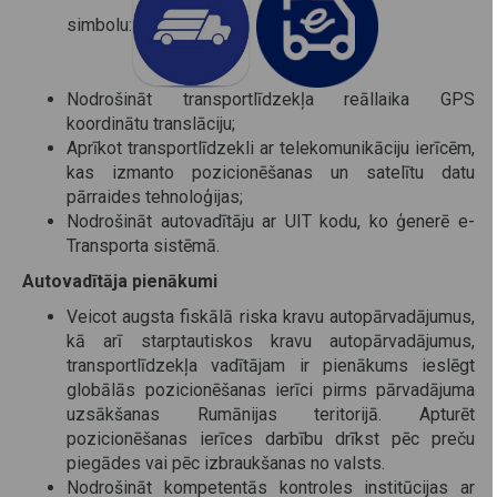
simbolu:
Nodrošināt transportlīdzekļa reāllaika GPS
koordinātu translāciju;
Aprīkot transportlīdzekli ar telekomunikāciju ierīcēm,
kas izmanto pozicionēšanas un satelītu datu
pārraides tehnoloģijas;
Nodrošināt autovadītāju ar UIT kodu, ko ģenerē e-
Transporta sistēmā.
Autovadītāja pienākumi
Veicot augsta fiskālā riska kravu autopārvadājumus,
kā arī starptautiskos kravu autopārvadājumus,
transportlīdzekļa vadītājam ir pienākums ieslēgt
globālās pozicionēšanas ierīci pirms pārvadājuma
uzsākšanas Rumānijas teritorijā. Apturēt
pozicionēšanas ierīces darbību drīkst pēc preču
piegādes vai pēc izbraukšanas no valsts.
Nodrošināt kompetentās kontroles institūcijas ar