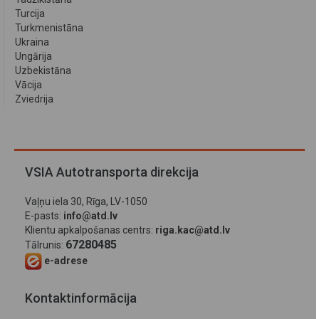
Turcija
Turkmenistāna
Ukraina
Ungārija
Uzbekistāna
Vācija
Zviedrija
VSIA Autotransporta direkcija
Vaļņu iela 30, Rīga, LV-1050
E-pasts:
info@atd.lv
Klientu apkalpošanas centrs:
riga.kac@atd.lv
67280485
Tālrunis:
e-adrese
Kontaktinformācija