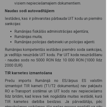
visiem nepieciešamajiem dokumentiem.
Naudas sodi autovadītājiem
Iestādes, kas ir pilnvarotas pārbauda UIT kodu un piemēro
sankcijas:
Rumānijas fiskālās administrācijas aģentūra;
Rumānijas muita;
Rumānijas policijas darbinieki un policijas aģenti.
Rumānijas kompetentās iestādes piemēro soda sankcijas,
ja vadītājs neuzrāda UIT kodu. Par UIT koda neuzrādīšanu
- naudas sods no 5000 RON līdz 10 000 RON (1000 līdz
2000 EUR).
TIR karnetes izmantošana
Preču imports Rumānijā no ES/ārpus ES valstīm
izmantojot TIR karneti (T1/T2 dokumentus) nav pakļauts
RO e-Transport sistēmai un UIT kods nav nepieciešams
līdz brīdim, kad krava tiek nogādāta muitas iestādē, kurā
TIR karnetes darbība beidzas. Ja pārvadātājs, pēc
atmuitošanas veikšanas, tās pašas preces nogādā uz citu