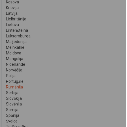
Kosova
Krievija
Latvija
Lielbritānija
Lietuva
Lihtenšteina
Luksemburga
Maķedonija
Melnkalne
Moldova
Mongolija
Nīderlande
Norvēģija
Polija
Portugāle
Rumānija
Serbija
Slovākija
Slovēnija
Somija
Spānija
Šveice
Tadžikistāna