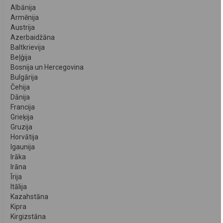
Albānija
Armēnija
Austrija
Azerbaidžāna
Baltkrievija
Beļģija
Bosnija un Hercegovina
Bulgārija
Čehija
Dānija
Francija
Grieķija
Gruzija
Horvātija
Igaunija
Irāka
Irāna
Īrija
Itālija
Kazahstāna
Kipra
Kirgizstāna