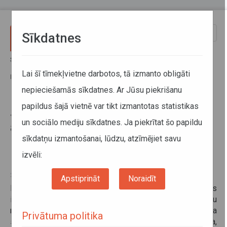
Pārlekt uz galveno saturu
Toggle
Sīkdatnes
naviga
Sākums
Informācija pārvadātājiem
Informācija par valstīm
Starptautisko un akcīzes preču autopārvadājumu reģistrēšana
Lai šī tīmekļvietne darbotos, tā izmanto obligāti
Rumānijas e-Transport sistēmā (papildināts 13.09.2024)
nepieciešamās sīkdatnes. Ar Jūsu piekrišanu
papildus šajā vietnē var tikt izmantotas statistikas
Starptautisko un akcīzes preču
un sociālo mediju sīkdatnes. Ja piekrītat šo papildu
autopārvadājumu reģistrēšana
sīkdatņu izmantošanai, lūdzu, atzīmējiet savu
Rumānijas e-Transport sistēmā
(papildināts 13.09.2024)
izvēli:
30. maijs 2025
Apstiprināt
Noraidīt
Rumānijā
izdots rīkojums
par nacionālās sistēmas
ieviešanu augsta fiskālā riska preču autopārvadājumu
monitoringam (e-Transport). Elektroniskās monitoringa
Privātuma politika
sistēmas lietošana ir obligāta no 2022. gada 1. jūlija,