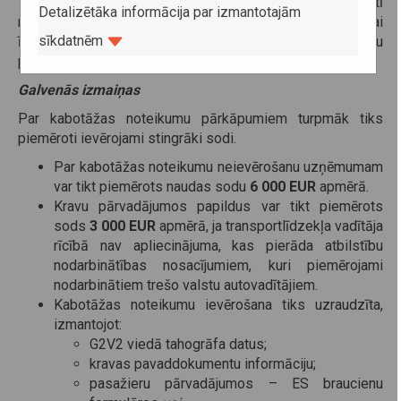
Tas ir iekšzemes pārvadājums, ko veic citā valstī
Detalizētāka informācija par izmantotajām
reģistrēts pārvadātājs. Šādi pārvadājumi drīkst būt tikai
sīkdatnēm
īslaicīgi un tiem jābūt saistītiem ar starptautisku
pārvadājumu.
Galvenās izmaiņas
Par kabotāžas noteikumu pārkāpumiem turpmāk tiks
piemēroti ievērojami stingrāki sodi.
Par kabotāžas noteikumu neievērošanu uzņēmumam
var tikt piemērots naudas sodu
6 000 EUR
apmērā.
Kravu pārvadājumos papildus var tikt piemērots
sods
3 000 EUR
apmērā, ja transportlīdzekļa vadītāja
rīcībā nav apliecinājuma, kas pierāda atbilstību
nodarbinātības nosacījumiem, kuri piemērojami
nodarbinātiem trešo valstu autovadītājiem.
Kabotāžas noteikumu ievērošana tiks uzraudzīta,
izmantojot:
G2V2 viedā tahogrāfa datus;
kravas pavaddokumentu informāciju;
pasažieru pārvadājumos – ES braucienu