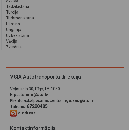
Šveice
Tadžikistāna
Turcija
Turkmenistāna
Ukraina
Ungārija
Uzbekistāna
Vācija
Zviedrija
VSIA Autotransporta direkcija
Vaļņu iela 30, Rīga, LV-1050
E-pasts:
info@atd.lv
Klientu apkalpošanas centrs:
riga.kac@atd.lv
67280485
Tālrunis:
e-adrese
Kontaktinformācija