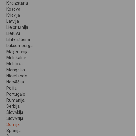
Kirgizstāna
Kosova
Krievija
Latvija
Lielbritānija
Lietuva
Lihtenšteina
Luksemburga
Maķedonija
Melnkalne
Moldova
Mongolija
Nīderlande
Norvēģija
Polija
Portugāle
Rumānija
Serbija
Slovākija
Slovēnija
Somija
Spānija