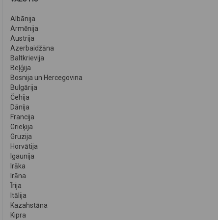
Albānija
Armēnija
Austrija
Azerbaidžāna
Baltkrievija
Beļģija
Bosnija un Hercegovina
Bulgārija
Čehija
Dānija
Francija
Grieķija
Gruzija
Horvātija
Igaunija
Irāka
Irāna
Īrija
Itālija
Kazahstāna
Kipra