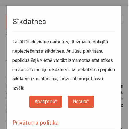
Pārlekt uz galveno saturu
Toggle
Sīkdatnes
naviga
Sākums
Informācija pārvadātājiem
Informācija par valstīm
Somija precizē kabotāžas pārvadājumu noteikumus
Lai šī tīmekļvietne darbotos, tā izmanto obligāti
nepieciešamās sīkdatnes. Ar Jūsu piekrišanu
Somija precizē kabotāžas
papildus šajā vietnē var tikt izmantotas statistikas
pārvadājumu noteikumus
un sociālo mediju sīkdatnes. Ja piekrītat šo papildu
sīkdatņu izmantošanai, lūdzu, atzīmējiet savu
13. maijs 2026
Lai uzlabotu autopārvadājumu uzraudzības efektivitāti un
izvēli:
nodrošinātu pilnīgāku kontroli, Somija precizē noteikumus,
kas regulē kabotāžas pārvadājumus. Precizētie noteikumi
Apstiprināt
Noraidīt
stājas spēkā
2026. gada 15. maijā un
attiecas gan uz
kravu, gan pasažieru pārvadājumiem
.
Kas ir kabotāža?
Privātuma politika