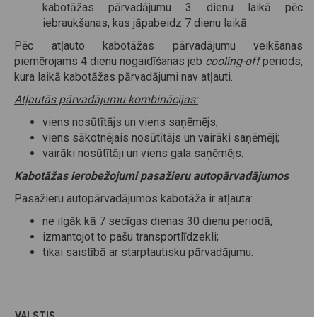
kabotāžas pārvadājumu 3 dienu laikā pēc
iebraukšanas, kas jāpabeidz 7 dienu laikā.
Pēc atļauto kabotāžas pārvadājumu veikšanas
piemērojams 4 dienu nogaidīšanas jeb
cooling-off
periods,
kura laikā kabotāžas pārvadājumi nav atļauti.
Atļautās pārvadājumu kombinācijas:
viens nosūtītājs un viens saņēmējs;
viens sākotnējais nosūtītājs un vairāki saņēmēji;
vairāki nosūtītāji un viens gala saņēmējs.
Kabotāžas ierobežojumi pasažieru autopārvadājumos
Pasažieru autopārvadājumos kabotāža ir atļauta:
ne ilgāk kā 7 secīgas dienas 30 dienu periodā;
izmantojot to pašu transportlīdzekli;
tikai saistībā ar starptautisku pārvadājumu.
VALSTIS