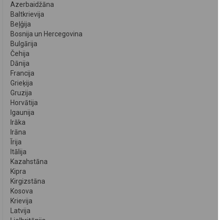
Azerbaidžāna
Baltkrievija
Beļģija
Bosnija un Hercegovina
Bulgārija
Čehija
Dānija
Francija
Grieķija
Gruzija
Horvātija
Igaunija
Irāka
Irāna
Īrija
Itālija
Kazahstāna
Kipra
Kirgizstāna
Kosova
Krievija
Latvija