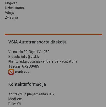
Ungārija
Uzbekistāna
Vācija
Zviedrija
VSIA Autotransporta direkcija
Vaļņu iela 30, Rīga, LV-1050
E-pasts:
info@atd.lv
Klientu apkalpošanas centrs:
riga.kac@atd.lv
67280485
Tālrunis:
e-adrese
Kontaktinformācija
Kontakti un pieņemšanas laiki
Medijiem
Rekvizīti