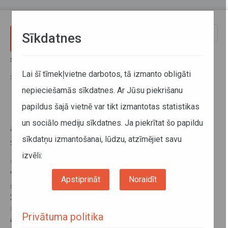
Pārlekt uz galveno saturu
Toggle
Sīkdatnes
naviga
Sākums
Informācija pārvadātājiem
Informācija par valstīm
Par ziemas riepām un to aprīkošanu ar ķēdēm ziemas sezonā
Lai šī tīmekļvietne darbotos, tā izmanto obligāti
Slovēnijā
nepieciešamās sīkdatnes. Ar Jūsu piekrišanu
papildus šajā vietnē var tikt izmantotas statistikas
Par ziemas riepām un to
un sociālo mediju sīkdatnes. Ja piekrītat šo papildu
aprīkošanu ar ķēdēm ziemas
sīkdatņu izmantošanai, lūdzu, atzīmējiet savu
sezonā Slovēnijā
izvēli:
09. decembris 2016
Valsts SIA Autotransporta direkcija informē, ka Slovēnijā
Apstiprināt
Noraidīt
šajā ziemas sezonā, no 2016. gada 15. novembra līdz
2017. gada 15. martam, transportlīdzekļu, kuru pilna masa
ir lielāka par 3500 kilogramiem, velkošās asis ir jāaprīko
Privātuma politika
ar ziemas riepām, vai līdzvērtīgu aprīkojumu. Ir atļauts