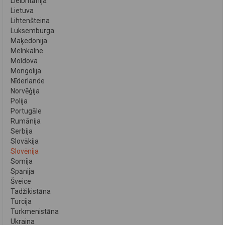
Lielbritānija
Lietuva
Lihtenšteina
Luksemburga
Maķedonija
Melnkalne
Moldova
Mongolija
Nīderlande
Norvēģija
Polija
Portugāle
Rumānija
Serbija
Slovākija
Slovēnija
Somija
Spānija
Šveice
Tadžikistāna
Turcija
Turkmenistāna
Ukraina