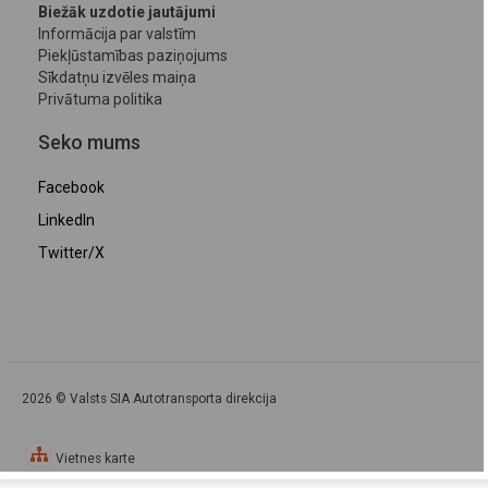
Biežāk uzdotie jautājumi
Informācija par valstīm
Piekļūstamības paziņojums
Sīkdatņu izvēles maiņa
Privātuma politika
Seko mums
Facebook
LinkedIn
Twitter/X
2026 © Valsts SIA Autotransporta direkcija
Vietnes karte