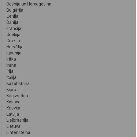
Bosnija un Hercegovina
Bulgārija
Čehija
Dānija
Francija
Grieķija
Gruzija
Horvātija
Igaunija
Irāka
Irāna
Īrija
Itālija
Kazahstāna
Kipra
Kirgizstāna
Kosova
Krievija
Latvija
Lielbritānija
Lietuva
Lihtenšteina