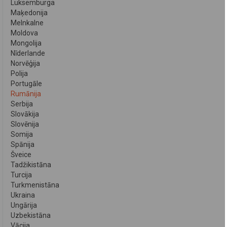
Luksemburga
Maķedonija
Melnkalne
Moldova
Mongolija
Nīderlande
Norvēģija
Polija
Portugāle
Rumānija
Serbija
Slovākija
Slovēnija
Somija
Spānija
Šveice
Tadžikistāna
Turcija
Turkmenistāna
Ukraina
Ungārija
Uzbekistāna
Vācija