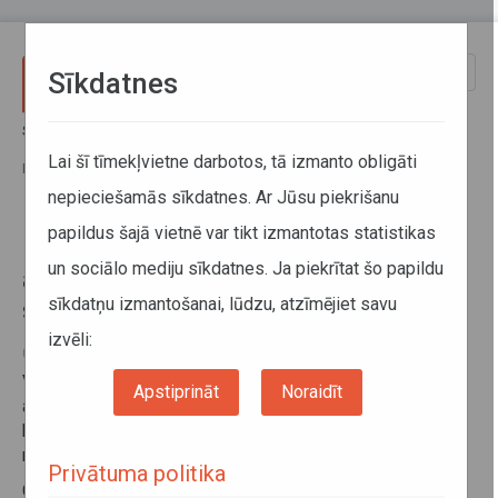
Pārlekt uz galveno saturu
Toggle
Sīkdatnes
naviga
Sākums
Informācija pārvadātājiem
Informācija par valstīm
Par ziemas riepām un to aprīkošanu ar ķēdēm ziemas sezonā
Lai šī tīmekļvietne darbotos, tā izmanto obligāti
Rumānijā
nepieciešamās sīkdatnes. Ar Jūsu piekrišanu
papildus šajā vietnē var tikt izmantotas statistikas
Par ziemas riepām un to
un sociālo mediju sīkdatnes. Ja piekrītat šo papildu
aprīkošanu ar ķēdēm ziemas
sīkdatņu izmantošanai, lūdzu, atzīmējiet savu
sezonā Rumānijā
izvēli:
08. decembris 2016
Valsts SIA Autotransporta direkcija informē, Rumānijā nav
Apstiprināt
Noraidīt
ar likumu noteikts, ka normālos braukšanas apstākļos
kravas transportlīdzeklis jāaprīko ar ziemas riepām vai
riepu ķēdēm.
Privātuma politika
Gadījumos, kad ceļu segumu klāj sniegs vai ledus,