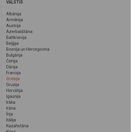
VALSTIS
Albānija
Armēnija
Austrija
Azerbaidžāna
Baltkrievija
Beļģija
Bosnija un Hercegovina
Bulgārija
Čehija
Dānija
Francija
Grieķija
Gruzija
Horvātija
Igaunija
Irāka
Irāna
Īrija
Itālija
Kazahstāna
Kipra