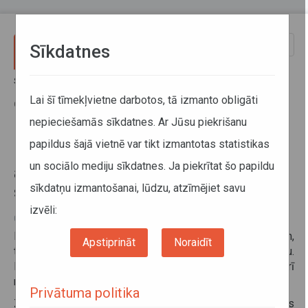
Pārlekt uz galveno saturu
Toggle
Sīkdatnes
naviga
Sākums
Informācija pārvadātājiem
Informācija par valstīm
Par ziemas riepām un to aprīkošanu ar ķēdēm ziemas sezonā
Lai šī tīmekļvietne darbotos, tā izmanto obligāti
Grieķijā
nepieciešamās sīkdatnes. Ar Jūsu piekrišanu
papildus šajā vietnē var tikt izmantotas statistikas
Par ziemas riepām un to
un sociālo mediju sīkdatnes. Ja piekrītat šo papildu
aprīkošanu ar ķēdēm ziemas
sīkdatņu izmantošanai, lūdzu, atzīmējiet savu
sezonā Grieķijā
izvēli:
04. decembris 2025
Katru gadu, laikposmā no 1. oktobra līdz 30. aprīlim,
Apstiprināt
Noraidīt
transportlīdzeklis jāaprīko ar pretslīdes aprīkojumu.
Prasības attiecināmas kā uz Grieķijas nacionālajiem, tā arī
reģionālajiem autoceļiem.
Privātuma politika
Ziemas periodā transportlīdzekļu īpašniekiem noteikts