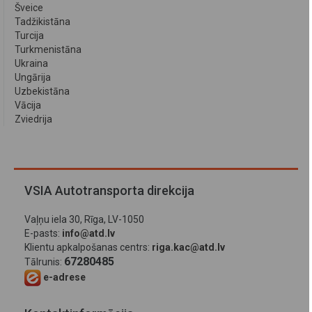
Šveice
Tadžikistāna
Turcija
Turkmenistāna
Ukraina
Ungārija
Uzbekistāna
Vācija
Zviedrija
VSIA Autotransporta direkcija
Vaļņu iela 30, Rīga, LV-1050
E-pasts:
info@atd.lv
Klientu apkalpošanas centrs:
riga.kac@atd.lv
67280485
Tālrunis:
e-adrese