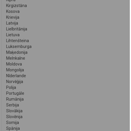
Kirgizstāna
Kosova
Krievija
Latvija
Lielbritānija
Lietuva
Lihtenšteina
Luksemburga
Maķedonija
Melnkalne
Moldova
Mongolija
Nīderlande
Norvēģija
Polija
Portugāle
Rumānija
Serbija
Slovākija
Slovēnija
Somija
Spānija