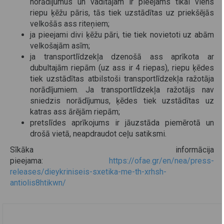
norādījumus un vadītājam ir pieejams tikai viens
riepu ķēžu pāris, tās tiek uzstādītas uz priekšējās
velkošās ass riteņiem;
ja pieejami divi ķēžu pāri, tie tiek novietoti uz abām
velkošajām asīm;
ja transportlīdzekļa dzenošā ass aprīkota ar
dubultajām riepām (uz ass ir 4 riepas), riepu ķēdes
tiek uzstādītas atbilstoši transportlīdzekļa ražotāja
norādījumiem. Ja transportlīdzekļa ražotājs nav
sniedzis norādījumus, ķēdes tiek uzstādītas uz
katras ass ārējām riepām;
pretslīdes aprīkojums ir jāuzstāda piemērotā un
drošā vietā, neapdraudot ceļu satiksmi.
Sīkāka informācija
pieejama:
https://ofae.gr/en/nea/press-
releases/dieykriniseis-sxetika-me-th-xrhsh-
antiolis8htikwn/