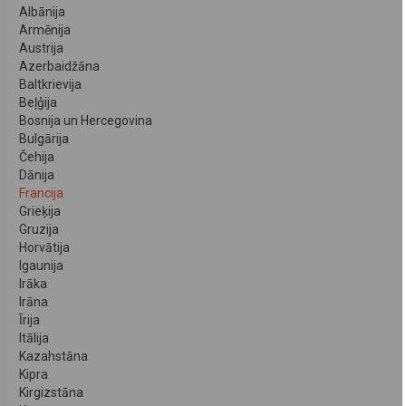
Albānija
Armēnija
Austrija
Azerbaidžāna
Baltkrievija
Beļģija
Bosnija un Hercegovina
Bulgārija
Čehija
Dānija
Francija
Grieķija
Gruzija
Horvātija
Igaunija
Irāka
Irāna
Īrija
Itālija
Kazahstāna
Kipra
Kirgizstāna