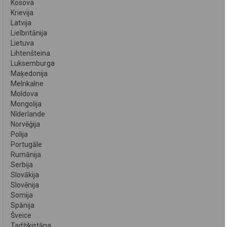
Kosova
Krievija
Latvija
Lielbritānija
Lietuva
Lihtenšteina
Luksemburga
Maķedonija
Melnkalne
Moldova
Mongolija
Nīderlande
Norvēģija
Polija
Portugāle
Rumānija
Serbija
Slovākija
Slovēnija
Somija
Spānija
Šveice
Tadžikistāna