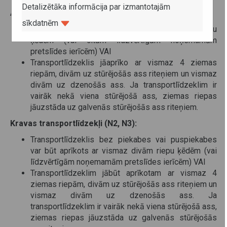
Detalizētāka informācija par izmantotajām
Autobusiem izvirzītās prasības (M2, M3):
sīkdatnēm
Transportlīdzeklis jāaprīko ar vismaz divām riepu
ķēdēm (vai citām līdzvērtīgām noņemamām
pretslīdes ierīcēm) VAI
Transportlīdzeklis jāaprīko ar vismaz 4 ziemas
riepām, divām uz stūrējošās ass riteņiem un vismaz
divām uz dzenošās ass. Ja transportlīdzeklim ir
vairāk nekā viena stūrējošā ass, ziemas riepas
jāuzstāda uz galvenās stūrējošās ass riteņiem.
Kravas transportlīdzekļi (N2, N3):
Transportlīdzeklis bez piekabes vai puspiekabes
var būt aprīkots ar vismaz divām riepu ķēdēm (vai
līdzvērtīgām noņemamām pretslīdes ierīcēm) VAI
Transportlīdzeklim jābūt aprīkotam ar vismaz 4
ziemas riepām, divām uz stūrējošās ass riteņiem un
vismaz divām uz dzenošās ass. Ja
transportlīdzeklim ir vairāk nekā viena stūrējošā ass,
ziemas riepas jāuzstāda uz galvenās stūrējošās