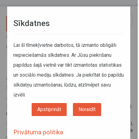
Pārlekt uz galveno saturu
Toggle
Sīkdatnes
naviga
Sākums
Informācija pārvadātājiem
Informācija par valstīm
Par ziemas riepām un to aprīkošanu ar ķēdēm ziemas sezonā
Lai šī tīmekļvietne darbotos, tā izmanto obligāti
Francijā
nepieciešamās sīkdatnes. Ar Jūsu piekrišanu
papildus šajā vietnē var tikt izmantotas statistikas
Par ziemas riepām un to
un sociālo mediju sīkdatnes. Ja piekrītat šo papildu
aprīkošanu ar ķēdēm ziemas
sīkdatņu izmantošanai, lūdzu, atzīmējiet savu
sezonā Francijā
izvēli:
04. decembris 2025
Dažos kalnu reģionos laikposmā no 1. novembra līdz 31.
Apstiprināt
Noraidīt
martam ziemas aprīkojums ir obligāts.
Kalnu reģioni: Alpi, Korsika, Centrālais masīvs, Jura kalni,
Pireneji, Vogēzu kalni (prasības spēkā 34 Francijas
Privātuma politika
departamentos).