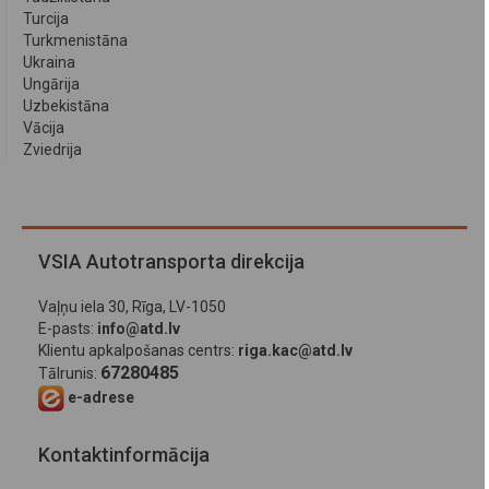
Turcija
Turkmenistāna
Ukraina
Ungārija
Uzbekistāna
Vācija
Zviedrija
VSIA Autotransporta direkcija
Vaļņu iela 30, Rīga, LV-1050
E-pasts:
info@atd.lv
Klientu apkalpošanas centrs:
riga.kac@atd.lv
67280485
Tālrunis:
e-adrese
Kontaktinformācija