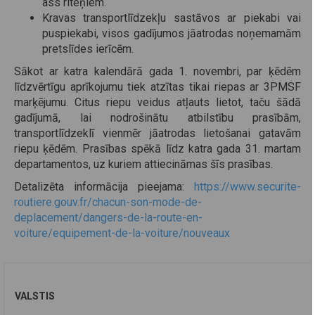
ass riteņiem.
Kravas transportlīdzekļu sastāvos ar piekabi vai
puspiekabi, visos gadījumos jāatrodas noņemamām
pretslīdes ierīcēm.
Sākot ar katra kalendārā gada 1. novembri, par ķēdēm
līdzvērtīgu aprīkojumu tiek atzītas tikai riepas ar 3PMSF
marķējumu. Citus riepu veidus atļauts lietot, taču šādā
gadījumā, lai nodrošinātu atbilstību prasībām,
transportlīdzeklī vienmēr jāatrodas lietošanai gatavām
riepu ķēdēm. Prasības spēkā līdz katra gada 31. martam
departamentos, uz kuriem attiecināmas šīs prasības.
Detalizēta informācija pieejama:
https://www.securite-
routiere.gouv.fr/chacun-son-mode-de-
deplacement/dangers-de-la-route-en-
voiture/equipement-de-la-voiture/nouveaux
VALSTIS