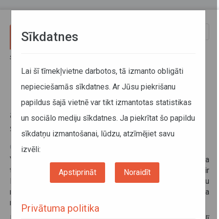
Pārlekt uz galveno saturu
Toggle
Sīkdatnes
naviga
Sākums
Informācija pārvadātājiem
Informācija par valstīm
Par ziemas riepām un to aprīkošanu ar ķēdēm ziemas sezonā Beļģijā
Lai šī tīmekļvietne darbotos, tā izmanto obligāti
nepieciešamās sīkdatnes. Ar Jūsu piekrišanu
Par ziemas riepām un to
papildus šajā vietnē var tikt izmantotas statistikas
aprīkošanu ar ķēdēm ziemas
un sociālo mediju sīkdatnes. Ja piekrītat šo papildu
sezonā Beļģijā
sīkdatņu izmantošanai, lūdzu, atzīmējiet savu
03. decembris 2025
izvēli:
Valsts SIA Autotransporta direkcija informē, ka
transportlīdzekļiem un to sastāviem, kuru pilna masa ir
Apstiprināt
Noraidīt
lielāka par 3500 kilogramiem, Beļģijā nav ar likumu
noteikta obligāta ziemas riepu lietošana. Transportlīdzekļa
riepu protektora dziļumam ir jābūt vismaz 1.6mm.
Privātuma politika
Beļģijā nav ar likumu noteikts, ka transportlīdzeklī