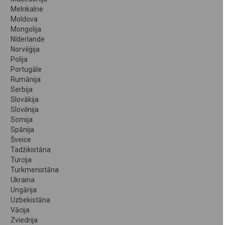
Melnkalne
Moldova
Mongolija
Nīderlande
Norvēģija
Polija
Portugāle
Rumānija
Serbija
Slovākija
Slovēnija
Somija
Spānija
Šveice
Tadžikistāna
Turcija
Turkmenistāna
Ukraina
Ungārija
Uzbekistāna
Vācija
Zviedrija