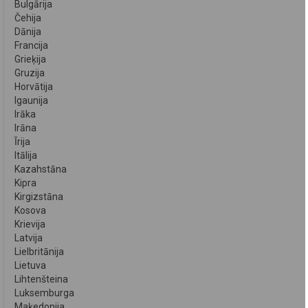
Bulgārija
Čehija
Dānija
Francija
Grieķija
Gruzija
Horvātija
Igaunija
Irāka
Irāna
Īrija
Itālija
Kazahstāna
Kipra
Kirgizstāna
Kosova
Krievija
Latvija
Lielbritānija
Lietuva
Lihtenšteina
Luksemburga
Maķedonija