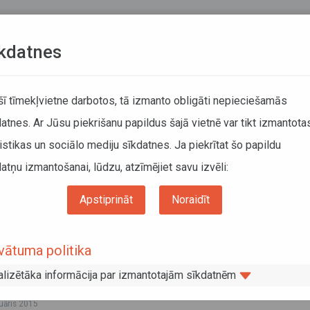
Teksta versija
L
kdatnes
KUSTĪBAS SARAKSTI
 šī tīmekļvietne darbotos, tā izmanto obligāti nepieciešamās
atnes. Ar Jūsu piekrišanu papildus šajā vietnē var tikt izmantota
DĀTĀJIEM
SABIEDRISKAIS TRANSPORTS
PAR MUM
istikas un sociālo mediju sīkdatnes. Ja piekrītat šo papildu
atņu izmantošanai, lūdzu, atzīmējiet savu izvēli:
Informācija pārvadātājiem
Informācija par valstīm
Krievijas Federācijas likuma grozījumiem starptautisko autopārvadājumu kontroles
Apstiprināt
Noraidīt
 Krievijas Federācijas likuma grozīju
vātuma politika
rptautisko autopārvadājumu kontroles
mā
alizētāka informācija par izmantotajām sīkdatnēm
ruāris 2015