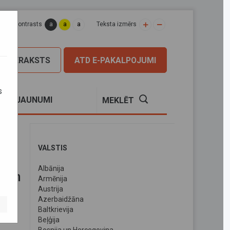
a
a
a
apas kontrasts
Teksta izmērs
PIERAKSTS
ATD E-PAKALPOJUMI
s
S
JAUNUMI
MEKLĒT
 jomā
VALSTIS
Albānija
miem
Armēnija
Austrija
Azerbaidžāna
Baltkrievija
Beļģija