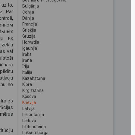
Bosnija un Hercegovina
 uz to,
Bulgārija
FZ Par
Čehija
ntroli,
Dānija
Francija
венном
Grieķija
льных
Gruzija
ка их
Horvātija
dzekļa
Igaunija
jas vai
Irāka
lstoši
Irāna
ionārā
Īrija
pildītu
Itālija
tļauju
Kazahstāna
anu no
Kipra
Kirgizstāna
Kosova
troles
Krievija
rācijas
Latvija
pmērus
Lielbritānija
Lietuva
Lihtenšteina
itūciju
Luksemburga