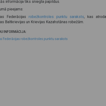
ās informācija tiks sniegta papildus.
kumā pieejams:
ijas Federācijas
robežkontroles punktu saraksts
, kas atrod
jas Baltkrievijas un Krievijas Kazahstānas robežām.
DU INFORMĀCIJA:
jas Federācijas robežkontroles punktu saraksts