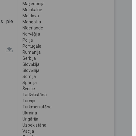
Maķedonija
Melnkalne
Moldova
as pie
Mongolija
Nīderlande
Norvēģija
Polija
Portugāle
Rumānija
Serbija
Slovākija
Slovēnija
Somija
Spānija
Šveice
Tadžikistāna
Turcija
Turkmenistāna
Ukraina
Ungārija
Uzbekistāna
Vācija