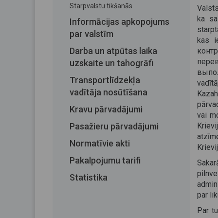
Starpvalstu tikšanās
Valsts
ka sa
Informācijas apkopojums
starpt
par valstīm
kas i
Darba un atpūtas laika
конт
пере
uzskaite un tahogrāfi
выпо
Transportlīdzekļa
vadītā
vadītāja nosūtīšana
Kazah
pārva
Kravu pārvadājumi
vai mo
Pasažieru pārvadājumi
Kriev
atzīm
Normatīvie akti
Krievi
Pakalpojumu tarifi
Sakar
pilnve
Statistika
admin
par l
Par tu