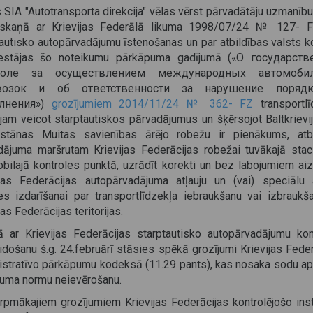
 SIA "Autotransporta direkcija" vēlas vērst pārvadātāju uzmanību
skaņā ar Krievijas Federālā likuma 1998/07/24 № 127- 
autisko autopārvadājumu īstenošanas un par atbildības valsts ko
estājas šo noteikumu pārkāpuma gadījumā («О государст
роле за осуществлением международных автомоби
возок и об ответственности за нарушение поряд
лнения»)
grozījumiem 2014/11/24 № 362- FZ
transportlī
jam veicot starptautiskos pārvadājumus un šķērsojot Baltkrievi
stānas Muitas savienības ārējo robežu ir pienākums, atbi
dājuma maršrutam Krievijas Federācijas robežai tuvākajā stac
bilajā kontroles punktā, uzrādīt korekti un bez labojumiem aiz
ijas Federācijas autopārvadājuma atļauju un (vai) speciālu a
es izdarīšanai par transportlīdzekļa iebraukšanu vai izbraukš
jas Federācijas teritorijas.
ā ar Krievijas Federācijas starptautisko autopārvadājumu kon
idošanu š.g. 24.februārī stāsies spēkā grozījumi Krievijas Fede
istratīvo pārkāpumu kodeksā (11.29 pants), kas nosaka sodu a
ikuma normu neievērošanu.
rpmākajiem grozījumiem Krievijas Federācijas kontrolējošo inst