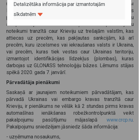
(«О внесении изменений в некоторые указы
Detalizētāka informācija par izmantotajām
Президента Российской Федерации») īstenošanas
sīkdatnēm
pasākumiem tika apstiprināti starptautisko kravu
autopārvadājumu un dzelzceļa kravu pārvadājumu
noteikumi tranzītā caur Krieviju uz trešajām valstīm, kas
attiecas uz precēm, kas pakļautas sankcijām, kā arī
precēm, kuru izcelsmes vai iekraušanas valsts ir Ukraina,
vai precēm, kuras tiek vestas caur Ukrainas teritoriju,
izmantojot identifikācijas līdzekļus (plombas), kuras
darbojas uz GLONASS tehnoloģiju bāzes. Lēmums stājas
spēkā 2020. gada 7. janvārī.
Pārvadātāja pienākumi
Saskaņā ar jaunajiem noteikumiem pārvadātājam, kas
pārvadā Ukrainas vai embargo kravas tranzītā caur
Krieviju, ir pienākums ne vēlāk kā 2 stundas pirms kravas
automašīnas ienākšanas robežkontrolpunktā veikt
pakalpojumu pasūtījumu mājaslapā
www.crcp.ru
.
Pakalpojumu sniedzējam jāsniedz šāda informācija:
- uzņēmuma nosaukums,