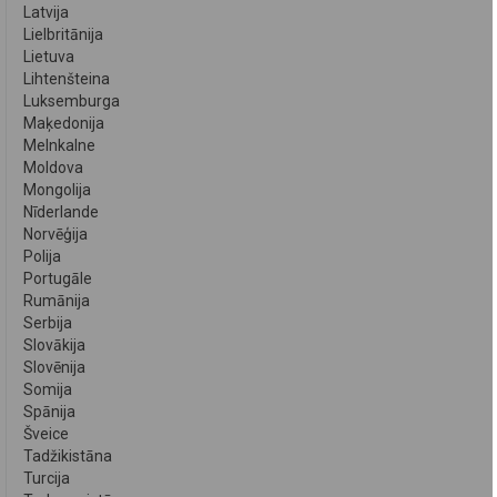
Latvija
Lielbritānija
Lietuva
Lihtenšteina
Luksemburga
Maķedonija
Melnkalne
Moldova
Mongolija
Nīderlande
Norvēģija
Polija
Portugāle
Rumānija
Serbija
Slovākija
Slovēnija
Somija
Spānija
Šveice
Tadžikistāna
Turcija