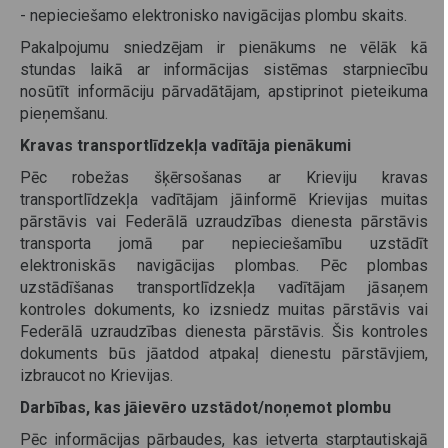
- nepieciešamo elektronisko navigācijas plombu skaits.
Pakalpojumu sniedzējam ir pienākums ne vēlāk kā
stundas laikā ar informācijas sistēmas starpniecību
nosūtīt informāciju pārvadātājam, apstiprinot pieteikuma
pieņemšanu.
Kravas transportlīdzekļa vadītāja pienākumi
Pēc robežas šķērsošanas ar Krieviju kravas
transportlīdzekļa vadītājam jāinformē Krievijas muitas
pārstāvis vai Federālā uzraudzības dienesta pārstāvis
transporta jomā par nepieciešamību uzstādīt
elektroniskās navigācijas plombas. Pēc plombas
uzstādīšanas transportlīdzekļa vadītājam jāsaņem
kontroles dokuments, ko izsniedz muitas pārstāvis vai
Federālā uzraudzības dienesta pārstāvis. Šis kontroles
dokuments būs jāatdod atpakaļ dienestu pārstāvjiem,
izbraucot no Krievijas.
Darbības, kas jāievēro uzstādot/noņemot plombu
Pēc informācijas pārbaudes, kas ietverta starptautiskajā