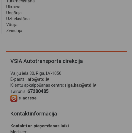
Turkmenistāna
Ukraina
Ungārija
Uzbekistāna
Vācija
Zviedrija
VSIA Autotransporta direkcija
Vaļņu iela 30, Rīga, LV-1050
E-pasts:
info@atd.lv
Klientu apkalpošanas centrs:
riga.kac@atd.lv
67280485
Tālrunis:
e-adrese
Kontaktinformācija
Kontakti un pieņemšanas laiki
Medijiem