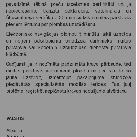
pavadzīmē, rēķinā, preču izcelsmes sertifikātā un, ja
nepieciešams, tranzīta deklarācijā, veterinārajā un
fitosanitārajā sertifikātā 30 minūšu laikā muitas pārstāvis
pieņem lēmumu par plombas uzstādīšanu.
Elektronisko navigācijas plombu 5 minūšu laikā uzstāda
un noņem pakalpojuma sniedzēja darbinieks muitas
pārstāvja vai Federālā uzraudzības dienesta pārstāvja
klātbūtnē.
Gadījumā, ja ir nozīmēta padziļināta krava pārbaude, tad
muitas pārstāvis var noņemt plombu un pēc tam to no
jauna uzstādīt, izmantojot pakalpojuma sniedzēja
piedāvātās specializētās mobilās ierīces. Tas ļauj
sistēmai reģistrēt neplānotu kravas nodalījuma atvēršanu.
VALSTIS
Albānija
Armēnija