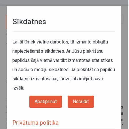
Pārlekt uz galveno saturu
Toggle
Sīkdatnes
naviga
Sākums
Informācija pārvadātājiem
Informācija par valstīm
Par identifikācijas līdzekļiem (plombām), veicot Ukrainas vai
Lai šī tīmekļvietne darbotos, tā izmanto obligāti
embargo produktu tranzīta pārvadājumus caur Krieviju
nepieciešamās sīkdatnes. Ar Jūsu piekrišanu
papildus šajā vietnē var tikt izmantotas statistikas
Par identifikācijas līdzekļiem
un sociālo mediju sīkdatnes. Ja piekrītat šo papildu
(plombām), veicot Ukrainas vai
sīkdatņu izmantošanai, lūdzu, atzīmējiet savu
embargo produktu tranzīta
pārvadājumus caur Krieviju
izvēli:
23. aprīlis 2020
Apstiprināt
Noraidīt
Saskaņā ar 2019. gada 27. decembra Krievijas Federācijas
valdības lēmumu Nr.1877 par 2019. gada 24. jūnija
Krievijas Federācijas prezidenta dekrēta Nr.290 “Par
Privātuma politika
Krievijas Federācijas prezidenta dažu dekrētu grozīšanu”