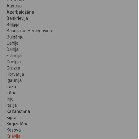
Austrija
Azerbaidžāna
Baltkrievija
Beļģija
Bosnija un Hercegovina
Bulgārija
Čehija
Dānija
Francija
Grieķija
Gruzija
Horvātija
Igaunija
Irāka
Irāna
Īrija
Itālija
Kazahstāna
Kipra
Kirgizstāna
Kosova
Krievija