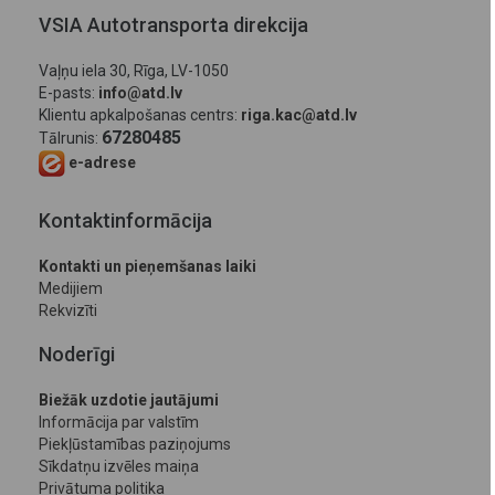
VSIA Autotransporta direkcija
Vaļņu iela 30, Rīga, LV-1050
E-pasts:
info@atd.lv
Klientu apkalpošanas centrs:
riga.kac@atd.lv
67280485
Tālrunis:
e-adrese
Kontaktinformācija
Kontakti un pieņemšanas laiki
Medijiem
Rekvizīti
Noderīgi
Biežāk uzdotie jautājumi
Informācija par valstīm
Piekļūstamības paziņojums
Sīkdatņu izvēles maiņa
Privātuma politika