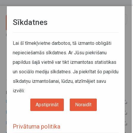
Pārlekt uz galveno saturu
Toggle
Sīkdatnes
naviga
Sākums
Informācija pārvadātājiem
Informācija par valstīm
Latvijas - Ukrainas kopējo komisiju protokoli
Lai šī tīmekļvietne darbotos, tā izmanto obligāti
nepieciešamās sīkdatnes. Ar Jūsu piekrišanu
Latvijas - Ukrainas kopējo
papildus šajā vietnē var tikt izmantotas statistikas
komisiju protokoli
un sociālo mediju sīkdatnes. Ja piekrītat šo papildu
sīkdatņu izmantošanai, lūdzu, atzīmējiet savu
10. oktobris 2019
izvēli:
PAPILDU INFORMĀCIJA:
Latvijas - Ukrainas 2019.gada kopējās komisijas protokols
Apstiprināt
Noraidīt
Latvijas - Ukrainas 2018.gada kopējās komisijas protokols
Latvijas - Ukrainas 2014.gada kopējās komisijas protokols
Privātuma politika