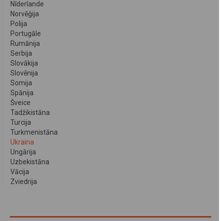
Nīderlande
Norvēģija
Polija
Portugāle
Rumānija
Serbija
Slovākija
Slovēnija
Somija
Spānija
Šveice
Tadžikistāna
Turcija
Turkmenistāna
Ukraina
Ungārija
Uzbekistāna
Vācija
Zviedrija