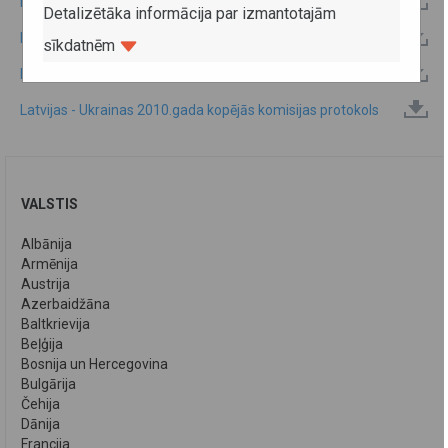
Latvijas - Ukrainas 2013.gada kopējās komisijas protokols
Detalizētāka informācija par izmantotajām
Latvijas - Ukrainas 2012.gada kopējās komisijas protokols
sīkdatnēm
Latvijas - Ukrainas 2011.gada kopējās komisijas protokols
Latvijas - Ukrainas 2010.gada kopējās komisijas protokols
VALSTIS
Albānija
Armēnija
Austrija
Azerbaidžāna
Baltkrievija
Beļģija
Bosnija un Hercegovina
Bulgārija
Čehija
Dānija
Francija