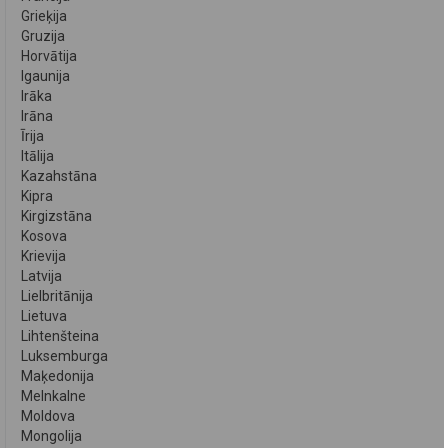
Grieķija
Gruzija
Horvātija
Igaunija
Irāka
Irāna
Īrija
Itālija
Kazahstāna
Kipra
Kirgizstāna
Kosova
Krievija
Latvija
Lielbritānija
Lietuva
Lihtenšteina
Luksemburga
Maķedonija
Melnkalne
Moldova
Mongolija