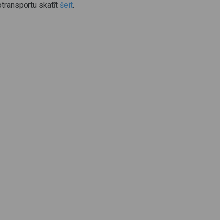
otransportu skatīt
šeit
.