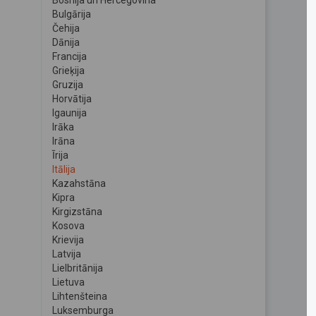
Bosnija un Hercegovina
Bulgārija
Čehija
Dānija
Francija
Grieķija
Gruzija
Horvātija
Igaunija
Irāka
Irāna
Īrija
Itālija
Kazahstāna
Kipra
Kirgizstāna
Kosova
Krievija
Latvija
Lielbritānija
Lietuva
Lihtenšteina
Luksemburga