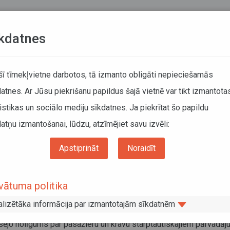
Teksta versija
L
kdatnes
KUSTĪBAS SARAKSTI
 šī tīmekļvietne darbotos, tā izmanto obligāti nepieciešamās
atnes. Ar Jūsu piekrišanu papildus šajā vietnē var tikt izmantota
DĀTĀJIEM
SABIEDRISKAIS TRANSPORTS
PAR MUM
istikas un sociālo mediju sīkdatnes. Ja piekrītat šo papildu
atņu izmantošanai, lūdzu, atzīmējiet savu izvēli:
Informācija pārvadātājiem
Informācija par valstīm
ijas Republikas valdības un Itālijas Republikas valdības nolīgums
Apstiprināt
Noraidīt
vijas Republikas valdības un Itālijas
vātuma politika
ublikas valdības nolīgums
alizētāka informācija par izmantotajām sīkdatnēm
embris 2015
sējo nolīgums par pasažieru un kravu starptautiskajiem pārvadā