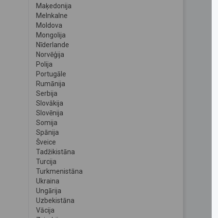
Maķedonija
Melnkalne
Moldova
Mongolija
Nīderlande
Norvēģija
Polija
Portugāle
Rumānija
Serbija
Slovākija
Slovēnija
Somija
Spānija
Šveice
Tadžikistāna
Turcija
Turkmenistāna
Ukraina
Ungārija
Uzbekistāna
Vācija