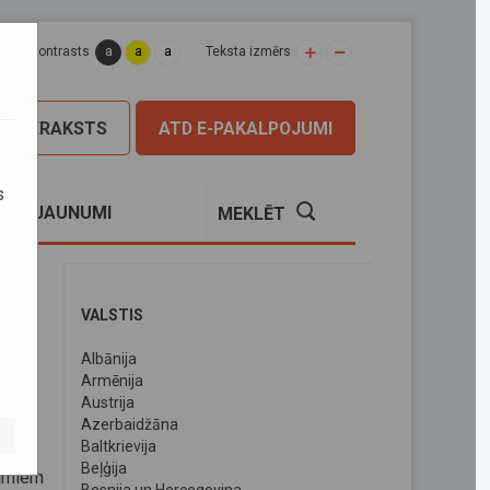
a
a
a
apas kontrasts
Teksta izmērs
PIERAKSTS
ATD E-PAKALPOJUMI
s
S
JAUNUMI
MEKLĒT
VALSTIS
Albānija
Armēnija
Austrija
Azerbaidžāna
Baltkrievija
Beļģija
jumiem