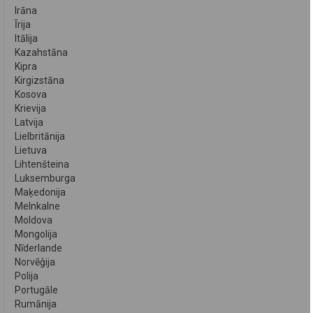
Irāna
Īrija
Itālija
Kazahstāna
Kipra
Kirgizstāna
Kosova
Krievija
Latvija
Lielbritānija
Lietuva
Lihtenšteina
Luksemburga
Maķedonija
Melnkalne
Moldova
Mongolija
Nīderlande
Norvēģija
Polija
Portugāle
Rumānija