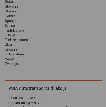
Serbija
Slovākija
Slovēnija
Somija
Spānija
Šveice
Tadžikistāna
Turcija
Turkmenistāna
Ukraina
Ungārija
Uzbekistāna
Vācija
Zviedrija
VSIA Autotransporta direkcija
Vaļņu iela 30, Rīga, LV-1050
E-pasts:
info@atd.lv