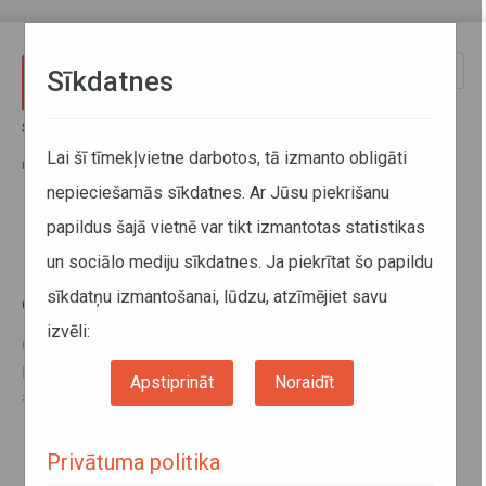
Pārlekt uz galveno saturu
Toggle
Sīkdatnes
naviga
Sākums
Informācija pārvadātājiem
Informācija par valstīm
Latvijas Republikas valdības un Igaunijas Republikas daudzpusējais
Lai šī tīmekļvietne darbotos, tā izmanto obligāti
nolīgums
nepieciešamās sīkdatnes. Ar Jūsu piekrišanu
papildus šajā vietnē var tikt izmantotas statistikas
Latvijas Republikas valdības un
un sociālo mediju sīkdatnes. Ja piekrītat šo papildu
Igaunijas Republikas
sīkdatņu izmantošanai, lūdzu, atzīmējiet savu
daudzpusējais nolīgums
izvēli:
04. novembris 2015
Daudzpusējo nolīgumu par automobiļu starptautisko
Apstiprināt
Noraidīt
satiksmi skatīt
šeit
.
Privātuma politika