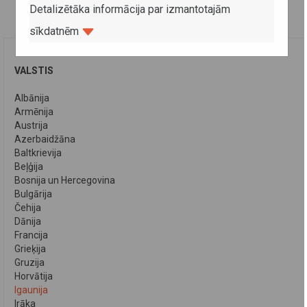
Detalizētāka informācija par izmantotajām
sīkdatnēm
VALSTIS
Albānija
Armēnija
Austrija
Azerbaidžāna
Baltkrievija
Beļģija
Bosnija un Hercegovina
Bulgārija
Čehija
Dānija
Francija
Grieķija
Gruzija
Horvātija
Igaunija
Irāka