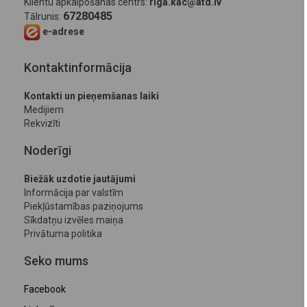
Klientu apkalpošanas centrs:
riga.kac@atd.lv
67280485
Tālrunis:
e-adrese
Kontaktinformācija
Kontakti un pieņemšanas laiki
Medijiem
Rekvizīti
Noderīgi
Biežāk uzdotie jautājumi
Informācija par valstīm
Piekļūstamības paziņojums
Sīkdatņu izvēles maiņa
Privātuma politika
Seko mums
Facebook