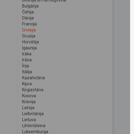
Bosnija un Hercegovina
Bulgārija
Čehija
Dānija
Francija
Grieķija
Gruzija
Horvātija
Igaunija
Irāka
Irāna
Īrija
Itālija
Kazahstāna
Kipra
Kirgizstāna
Kosova
Krievija
Latvija
Lielbritānija
Lietuva
Lihtenšteina
Luksemburga