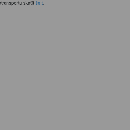
otransportu skatīt
šeit
.