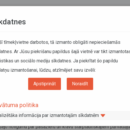
Teksta versija
L
kdatnes
KUSTĪBAS SARAKSTI
 šī tīmekļvietne darbotos, tā izmanto obligāti nepieciešamās
atnes. Ar Jūsu piekrišanu papildus šajā vietnē var tikt izmantota
DĀTĀJIEM
SABIEDRISKAIS TRANSPORTS
PAR MUM
istikas un sociālo mediju sīkdatnes. Ja piekrītat šo papildu
atņu izmantošanai, lūdzu, atzīmējiet savu izvēli:
Informācija pārvadātājiem
Informācija par valstīm
ijas Republikas valdības un Grieķijas Republikas valdības nolīgums
Apstiprināt
Noraidīt
vijas Republikas valdības un Grieķijas
vātuma politika
ublikas valdības nolīgums
alizētāka informācija par izmantotajām sīkdatnēm
embris 2015
sējo nolīgumu par pasažieru un kravu starptautiskajiem pārvadā