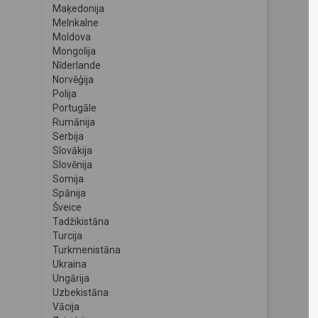
Maķedonija
Melnkalne
Moldova
Mongolija
Nīderlande
Norvēģija
Polija
Portugāle
Rumānija
Serbija
Slovākija
Slovēnija
Somija
Spānija
Šveice
Tadžikistāna
Turcija
Turkmenistāna
Ukraina
Ungārija
Uzbekistāna
Vācija