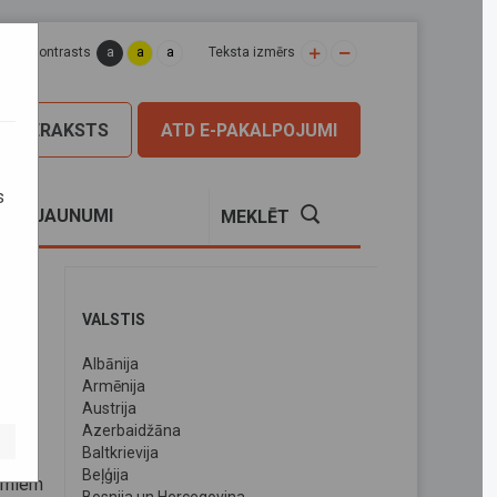
a
a
a
apas kontrasts
Teksta izmērs
PIERAKSTS
ATD E-PAKALPOJUMI
s
S
JAUNUMI
MEKLĒT
VALSTIS
Albānija
Armēnija
Austrija
Azerbaidžāna
Baltkrievija
Beļģija
jumiem