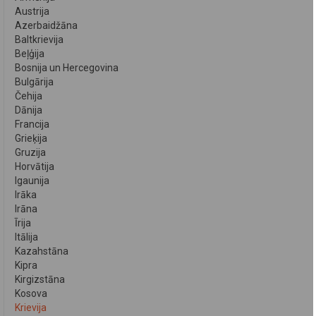
Austrija
Azerbaidžāna
Baltkrievija
Beļģija
Bosnija un Hercegovina
Bulgārija
Čehija
Dānija
Francija
Grieķija
Gruzija
Horvātija
Igaunija
Irāka
Irāna
Īrija
Itālija
Kazahstāna
Kipra
Kirgizstāna
Kosova
Krievija