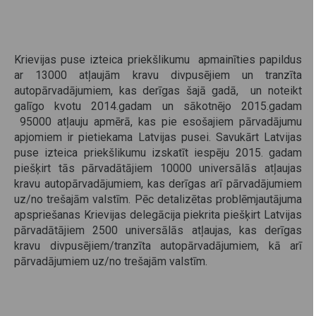
Krievijas puse izteica priekšlikumu apmainīties papildus
ar 13000 atļaujām kravu divpusējiem un tranzīta
autopārvadājumiem, kas derīgas šajā gadā, un noteikt
galīgo kvotu 2014.gadam un sākotnējo 2015.gadam
95000 atļauju apmērā, kas pie esošajiem pārvadājumu
apjomiem ir pietiekama Latvijas pusei. Savukārt Latvijas
puse izteica priekšlikumu izskatīt iespēju 2015. gadam
piešķirt tās pārvadātājiem 10000 universālās atļaujas
kravu autopārvadājumiem, kas derīgas arī pārvadājumiem
uz/no trešajām valstīm. Pēc detalizētas problēmjautājuma
apspriešanas Krievijas delegācija piekrita piešķirt Latvijas
pārvadātājiem 2500 universālās atļaujas, kas derīgas
kravu divpusējiem/tranzīta autopārvadājumiem, kā arī
pārvadājumiem uz/no trešajām valstīm.