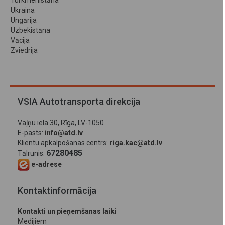
Turkmenistāna
Ukraina
Ungārija
Uzbekistāna
Vācija
Zviedrija
VSIA Autotransporta direkcija
Vaļņu iela 30, Rīga, LV-1050
E-pasts:
info@atd.lv
Klientu apkalpošanas centrs:
riga.kac@atd.lv
67280485
Tālrunis:
e-adrese
Kontaktinformācija
Kontakti un pieņemšanas laiki
Medijiem