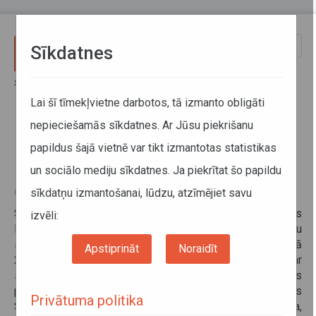
Pārlekt uz galveno saturu
Toggle
Sīkdatnes
naviga
Sākums
Informācija pārvadātājiem
Informācija par valstīm
Latvijas - Krievijas Kopējās komisijas sanāksme
Lai šī tīmekļvietne darbotos, tā izmanto obligāti
nepieciešamās sīkdatnes. Ar Jūsu piekrišanu
Latvijas - Krievijas Kopējās
papildus šajā vietnē var tikt izmantotas statistikas
komisijas sanāksme
un sociālo mediju sīkdatnes. Ja piekrītat šo papildu
sīkdatņu izmantošanai, lūdzu, atzīmējiet savu
03. novembris 2014
Saskaņā ar 1996. gada 16. martā parakstīto Latvijas
izvēli:
Krievijas starpvaldību nolīgumu par automobiļu
starptautisko satiksmi, š.g. 29. oktobrī Rīgā notika kārtējā
Apstiprināt
Noraidīt
20. Latvijas - Krievijas Kopējās komisijas sanāksme par
starptautisko autopārvadājumu jautājumiem. No Latvijas
puses sanāksmē piedalījās Latvijas Republikas
Privātuma politika
Satiksmes ministrijas un Autotransporta departamenta,