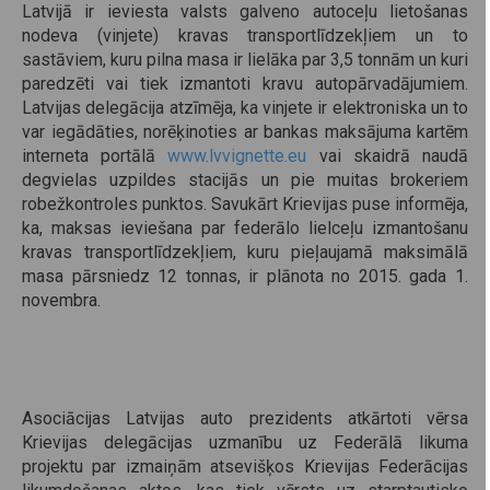
Latvijā ir ieviesta valsts galveno autoceļu lietošanas
nodeva (vinjete) kravas transportlīdzekļiem un to
sastāviem, kuru pilna masa ir lielāka par 3,5 tonnām un kuri
paredzēti vai tiek izmantoti kravu autopārvadājumiem.
Latvijas delegācija atzīmēja, ka vinjete ir elektroniska un to
var iegādāties, norēķinoties ar bankas maksājuma kartēm
interneta portālā
www.lvvignette.eu
vai skaidrā naudā
degvielas uzpildes stacijās un pie muitas brokeriem
robežkontroles punktos. Savukārt Krievijas puse informēja,
ka, maksas ieviešana par federālo lielceļu izmantošanu
kravas transportlīdzekļiem, kuru pieļaujamā maksimālā
masa pārsniedz 12 tonnas, ir plānota no 2015. gada 1.
novembra.
Asociācijas Latvijas auto prezidents atkārtoti vērsa
Krievijas delegācijas uzmanību uz Federālā likuma
projektu par izmaiņām atsevišķos Krievijas Federācijas