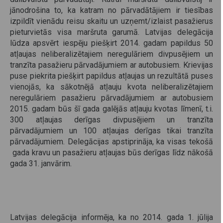
jānodrošina to, ka katram no pārvadātājiem ir tiesības
izpildīt vienādu reisu skaitu un uzņemt/izlaist pasažierus
pieturvietās visa maršruta garumā. Latvijas delegācija
lūdza apsvērt iespēju piešķirt 2014. gadam papildus 50
atļaujas neliberalizētajiem neregulāriem divpusējiem un
tranzīta pasažieru pārvadājumiem ar autobusiem. Krievijas
puse piekrita piešķirt papildus atļaujas un rezultātā puses
vienojās, ka sākotnējā atļauju kvota neliberalizētajiem
neregulāriem pasažieru pārvadājumiem ar autobusiem
2015. gadam būs šī gada galējās atļauju kvotas līmenī, t.i.
300 atļaujas derīgas divpusējiem un tranzīta
pārvadājumiem un 100 atļaujas derīgas tikai tranzīta
pārvadājumiem. Delegācijas apstiprināja, ka visas tekošā
gada kravu un pasažieru atļaujas būs derīgas līdz nākošā
gada 31. janvārim.
Latvijas delegācija informēja, ka no 2014. gada 1. jūlija