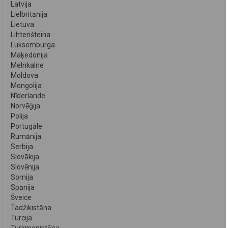
Latvija
Lielbritānija
Lietuva
Lihtenšteina
Luksemburga
Maķedonija
Melnkalne
Moldova
Mongolija
Nīderlande
Norvēģija
Polija
Portugāle
Rumānija
Serbija
Slovākija
Slovēnija
Somija
Spānija
Šveice
Tadžikistāna
Turcija