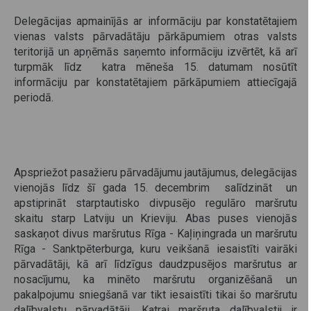
Delegācijas apmainījās ar informāciju par konstatētajiem
vienas valsts pārvadātāju pārkāpumiem otras valsts
teritorijā un apņēmās saņemto informāciju izvērtēt, kā arī
turpmāk līdz katra mēneša 15. datumam nosūtīt
informāciju par konstatētajiem pārkāpumiem attiecīgajā
periodā.
Apspriežot pasažieru pārvadājumu jautājumus, delegācijas
vienojās līdz šī gada 15. decembrim salīdzināt un
apstiprināt starptautisko divpusējo regulāro maršrutu
skaitu starp Latviju un Krieviju. Abas puses vienojās
saskaņot divus maršrutus Rīga - Kaļiņingrada un maršrutu
Rīga - Sanktpēterburga, kuru veikšanā iesaistīti vairāki
pārvadātāji, kā arī līdzīgus daudzpusējos maršrutus ar
nosacījumu, ka minēto maršrutu organizēšanā un
pakalpojumu sniegšanā var tikt iesaistīti tikai šo maršrutu
dalībvalstu pārvadātāji. Katrai maršruta dalībvalstij ir