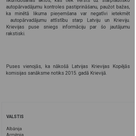
likumdošanas aktos, kas tiek vērsts uz starptautisko
autopārvadājumu kontroles pastiprināšanu, paužot bažas,
ka minētā likuma pieņemšana var negatīvi ietekmēt
autopārvadājumu attīstību starp Latviju un Krieviju.
Krievijas puse sniegs informāciju par šo jautājumu
rakstiski.
Puses vienojās, ka nākošā Latvijas Krievijas Kopējās
komisijas sanāksme notiks 2015. gadā Krievijā.
VALSTIS
Albānija
Armēnija