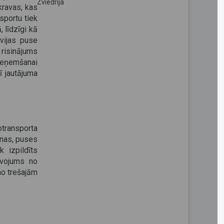
Zviedrija
kravas, kas
sportu tiek
, līdzīgi kā
evijas puse
 risinājums
eņemšanai
ī jautājuma
transporta
nnas, puses
k izpildīts
īvojums no
no trešajām