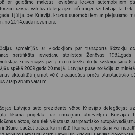
ībā ar gaidāmo maksas ieviešanu kravas automobiļiem pa
tošanu savās valstīs delegācijas informēja, ka Latvijā tā tiek
ada 1.jūlija, bet Krievijā, kravas automobiļiem ar pieļaujamo m
m, no 2014.gada novembra.
ācijas apmainījās ar viedokļiem par transporta līdzekļu sta
anas sertifikāta ieviešanu atbilstoši Ženēvas 1982.gada 
tautiskās konvencijas par preču robežkontroļu saskaņošanu 8.
ājās spēkā 2009.gada 20.maijā. Latvijas puse norādīja uz minētā 
šanas aktualitāti ņemot vērā pieaugošos preču starptautisko 
us starp abām valstīm.
ācijas Latvijas auto prezidents vērsa Krievijas delegācijas 
ālā likuma projektu par izmaiņām atsevišķos Krievijas F
došanas aktos, kas tiek vērsts uz starptautisko autopārvadājum
prināšanu, paužot bažas, ka minētā likuma pieņemšana var negatī
rvadājumu attīstību starp Latviju un Krieviju. Latvijas delegācija 