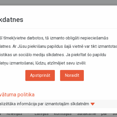
Teksta versija
L
kdatnes
KUSTĪBAS SARAKSTI
 šī tīmekļvietne darbotos, tā izmanto obligāti nepieciešamās
atnes. Ar Jūsu piekrišanu papildus šajā vietnē var tikt izmantota
DĀTĀJIEM
SABIEDRISKAIS TRANSPORTS
PAR MUM
istikas un sociālo mediju sīkdatnes. Ja piekrītat šo papildu
atņu izmantošanai, lūdzu, atzīmējiet savu izvēli:
Informācija pārvadātājiem
Informācija par valstīm
ijas Krievijas kopējā komisija
Apstiprināt
Noraidīt
vijas Krievijas kopējā komisija
vātuma politika
obris 2013
alizētāka informācija par izmantotajām sīkdatnēm
ņā ar Krievijas puses ielūgumu, š.g. 23.un 24.oktobrī Mask
ējā Krievijas - Latvijas komisijas sanāksme par star