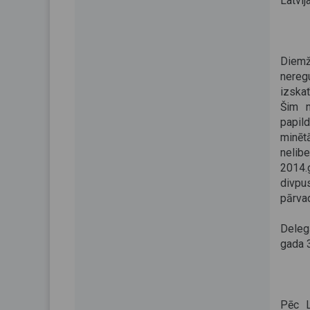
Latvij
Diemž
nereg
izskat
Šim n
papil
minēt
nelib
2014.g
divpu
pārva
Deleg
gada 3
Pēc L