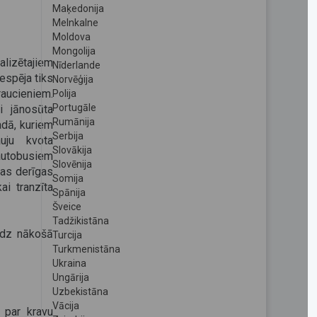
Maķedonija
Melnkalne
Moldova
Mongolija
alizētajiem
Nīderlande
espēja tiks
Norvēģija
raucieniem.
Polija
Portugāle
i jānosūta
Rumānija
adā, kuriem
Serbija
auju kvota
Slovākija
autobusiem
Slovēnija
jas derīgas
Somija
ai tranzīta
Spānija
Šveice
Tadžikistāna
īdz nākošā
Turcija
Turkmenistāna
Ukraina
Ungārija
Uzbekistāna
Vācija
 par kravu