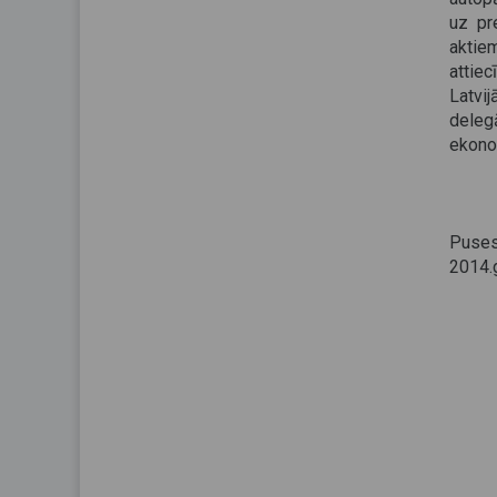
uz pr
aktie
attiec
Latvij
deleg
ekono
Puses
2014.g