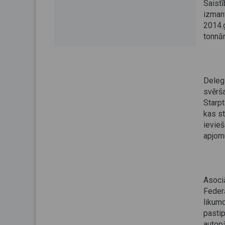
Saist
izman
2014.g
tonnā
Deleg
svērš
Starp
kas st
ievie
apjom
Asoci
Feder
likum
pasti
autopā