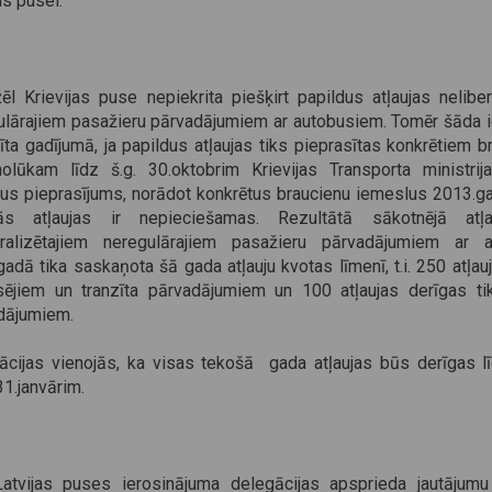
as pusei.
ēl Krievijas puse nepiekrita piešķirt papildus atļaujas neliber
ulārajiem pasažieru pārvadājumiem ar autobusiem. Tomēr šāda i
īta gadījumā, ja papildus atļaujas tiks pieprasītas konkrētiem b
olūkam līdz š.g. 30.oktobrim Krievijas Transporta ministrija
dus pieprasījums, norādot konkrētus braucienu iemeslus 2013.g
ās atļaujas ir nepieciešamas. Rezultātā sākotnējā atļ
eralizētajiem neregulārajiem pasažieru pārvadājumiem ar 
adā tika saskaņota šā gada atļauju kvotas līmenī, t.i. 250 atļau
sējiem un tranzīta pārvadājumiem un 100 atļaujas derīgas tik
dājumiem.
ācijas vienojās, ka visas tekošā gada atļaujas būs derīgas l
1.janvārim.
atvijas puses ierosinājuma delegācijas apsprieda jautājumu