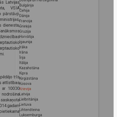
Bosnija un Hercegovina
s Latvijas
Bulgārija
nta, VSIA
Čehija
 pārstāvji.
Dānija
nistrijas,
Francija
s dienesta,
Grieķija
 Sanāksmes
Gruzija
rdzniecības
Horvātija
Igaunija
arptautisko
Irāka
rptautisko
Irāna
mi.
Īrija
Itālija
Kazahstāna
Kipra
pēdējo trīs
Kirgizstāna
 attīstības
Kosova
s ar 10000
Krievija
 nodrošina
Latvija
Lielbritānija
 saskaņota
Lietuva
 2014.gadam
Lihtenšteina
pietiekama
Luksemburga