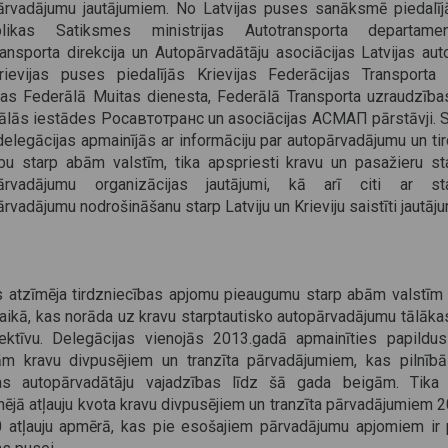
ārvadājumu jautājumiem. No Latvijas puses sanāksmē piedalījā
likas Satiksmes ministrijas Autotransporta departame
ansporta direkcija un Autopārvadātāju asociācijas Latvijas auto
ievijas puses piedalījās Krievijas Federācijas Transporta mi
ijas Federālā Muitas dienesta, Federālā Transporta uzraudzība
ālās iestādes Росавтотранс un asociācijas АСМАП pārstāvji.
delegācijas apmainījās ar informāciju par autopārvadājumu un ti
tību starp abām valstīm, tika apspriesti kravu un pasažieru st
ārvadājumu organizācijas jautājumi, kā arī citi ar sta
rvadājumu nodrošināšanu starp Latviju un Krieviju saistīti jautāju
 atzīmēja tirdzniecības apjomu pieaugumu starp abām valstīm 
aikā, kas norāda uz kravu starptautisko autopārvadājumu tālākas
ektīvu. Delegācijas vienojās 2013.gadā apmainīties papildu
jām kravu divpusējiem un tranzīta pārvadājumiem, kas pilnībā
jas autopārvadātāju vajadzības līdz šā gada beigām. Tika
nējā atļauju kvota kravu divpusējiem un tranzīta pārvadājumiem
 atļauju apmērā, kas pie esošajiem pārvadājumu apjomiem ir 