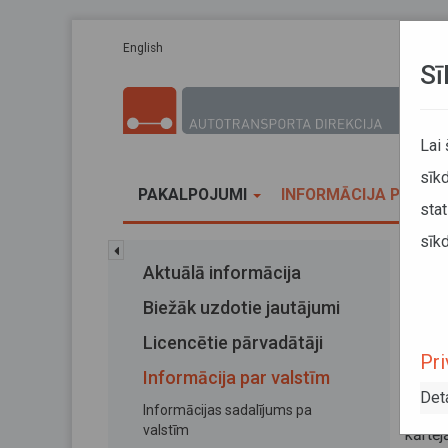
Pārlekt uz galveno saturu
English
Sī
Lai
sīkd
PAKALPOJUMI
INFORMĀCIJA PĀRVA
stat
sīkd
Sākums
Aktuālā informācija
Latv
Biežāk uzdotie jautājumi
Lat
Licencētie pārvadātāji
Pri
Informācija par valstīm
29. okt
Det
Informācijas sadalījums pa
Saska
valstīm
kārt