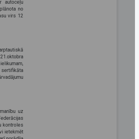
r autoceļu
 plānota no
asu virs 12
rptautiskā
21.oktobra
pielikumam,
sertifikāta
pārvadājumu
uzmanību uz
ederācijas
u kontroles
vi ietekmēt
arī norādīja