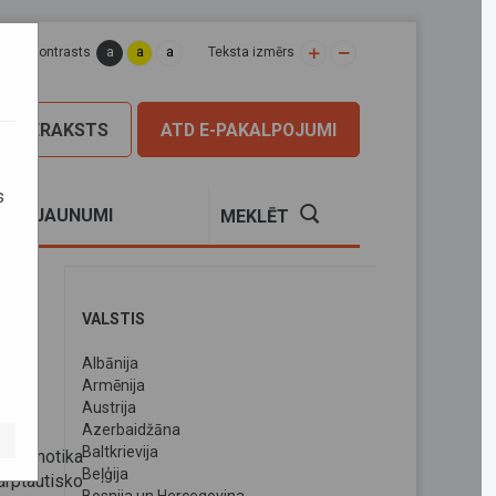
a
a
a
apas kontrasts
Teksta izmērs
PIERAKSTS
ATD E-PAKALPOJUMI
s
S
JAUNUMI
MEKLĒT
VALSTIS
Albānija
Armēnija
Austrija
Azerbaidžāna
Baltkrievija
avā notika
Beļģija
ptautisko