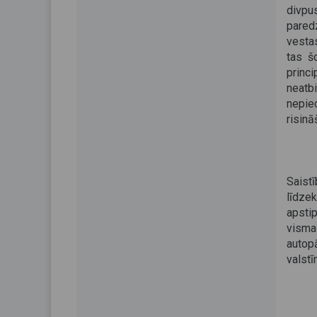
divpu
paredz
vestas
tas š
princ
neatb
nepie
risinā
Saist
līdzek
apsti
visma
autop
valstī