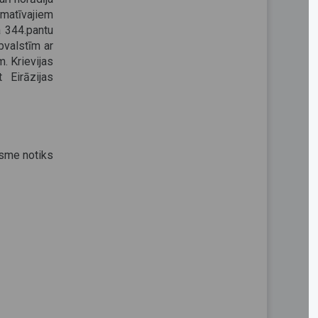
matīvajiem
a 344.pantu
bvalstīm ar
m. Krievijas
 Eirāzijas
ksme notiks