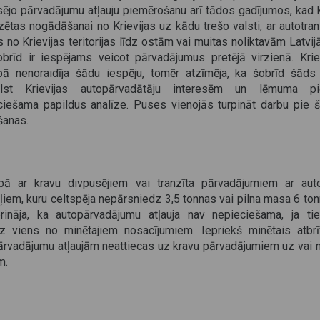
sējo pārvadājumu atļauju piemērošanu arī tādos gadījumos, kad 
ētas nogādāšanai no Krievijas uz kādu trešo valsti, ar autotran
 no Krievijas teritorijas līdz ostām vai muitas noliktavām Latvijā
obrīd ir iespējams veicot pārvadājumus pretējā virzienā. Kri
ipā nenoraidīja šādu iespēju, tomēr atzīmēja, ka šobrīd šāds
ilst Krievijas autopārvadātāju interesēm un lēmuma pi
ciešama papildus analīze. Puses vienojās turpināt darbu pie š
šanas.
ībā ar kravu divpusējiem vai tranzīta pārvadājumiem ar auto
ļiem, kuru celtspēja nepārsniedz 3,5 tonnas vai pilna masa 6 to
prināja, ka autopārvadājumu atļauja nav nepieciešama, ja tie
z viens no minētajiem nosacījumiem. Iepriekš minētais atbr
ārvadājumu atļaujām neattiecas uz kravu pārvadājumiem uz vai 
m.