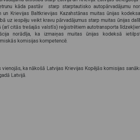
etrunu kāda pastāv starp starptautisko autopārvadājumu nor
m un Krievijas Baltkrievijas Kazahstānas muitas ūnijas kodeks
ībā uz iespēju veikt kravu pārvadājumus starp muitas ūnijas dalī
ā (arī citās trešajās valstīs) reģistrētiem autotransporta līdzekļie
ācija norādīja, ka izmaiņas muitas ūnijas kodeksā ietilpst
miskās komisijas kompetencē.
 vienojās, ka nākošā Latvijas Krievijas Kopējās komisijas sanā
adā Latvijā.