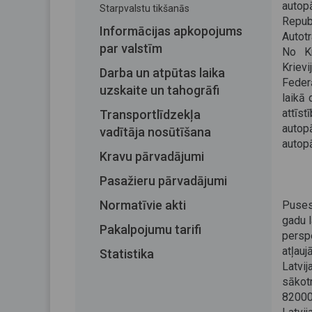
autop
Starpvalstu tikšanās
Repub
Informācijas apkopojums
Autotr
par valstīm
No Kr
Kriev
Darba un atpūtas laika
Feder
uzskaite un tahogrāfi
laikā 
attīs
Transportlīdzekļa
autop
vadītāja nosūtīšana
autopā
Kravu pārvadājumi
Pasažieru pārvadājumi
Normatīvie akti
Puses
gadu l
Pakalpojumu tarifi
persp
atļau
Statistika
Latvi
sākot
82000