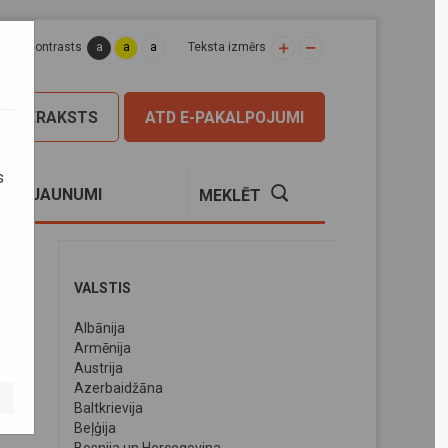
a
a
a
apas kontrasts
Teksta izmērs
PIERAKSTS
ATD E-PAKALPOJUMI
s
S
JAUNUMI
MEKLĒT
VALSTIS
Albānija
s
Armēnija
Austrija
Azerbaidžāna
Baltkrievija
Beļģija