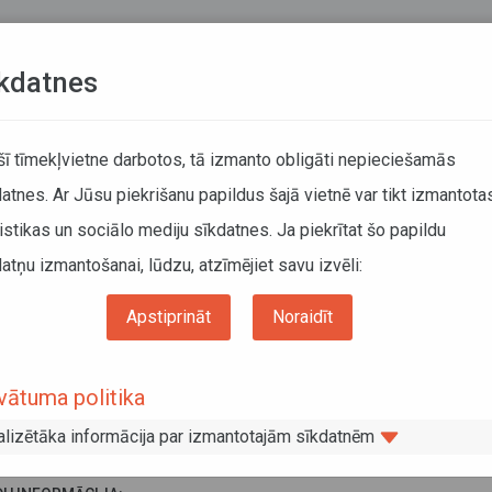
Teksta versija
L
kdatnes
KUSTĪBAS SARAKSTI
 šī tīmekļvietne darbotos, tā izmanto obligāti nepieciešamās
atnes. Ar Jūsu piekrišanu papildus šajā vietnē var tikt izmantota
DĀTĀJIEM
SABIEDRISKAIS TRANSPORTS
PAR MUM
istikas un sociālo mediju sīkdatnes. Ja piekrītat šo papildu
atņu izmantošanai, lūdzu, atzīmējiet savu izvēli:
Informācija pārvadātājiem
Informācija par valstīm
ijas - Kosovas autopārvadājumu jomas ekspertu tikšanās protokoli
Apstiprināt
Noraidīt
vijas - Kosovas autopārvadājumu joma
vātuma politika
pertu tikšanās protokoli
alizētāka informācija par izmantotajām sīkdatnēm
js 2019