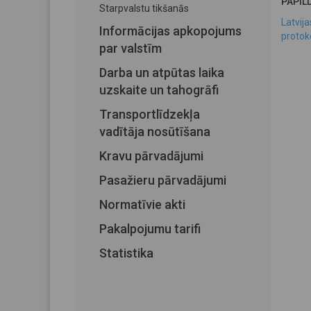
PAPIL
Starpvalstu tikšanās
Latvij
Informācijas apkopojums
protok
par valstīm
Darba un atpūtas laika
uzskaite un tahogrāfi
Transportlīdzekļa
vadītāja nosūtīšana
Kravu pārvadājumi
Pasažieru pārvadājumi
Normatīvie akti
Pakalpojumu tarifi
Statistika