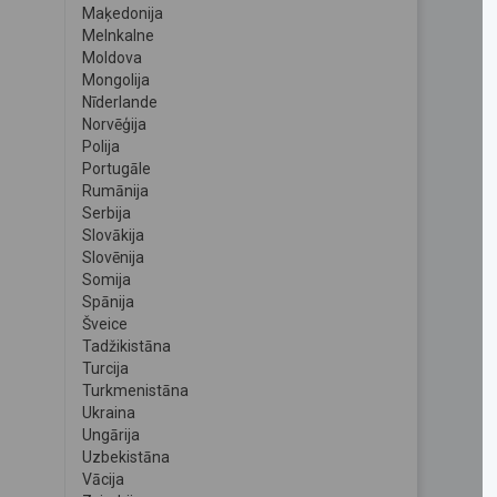
Maķedonija
Melnkalne
Moldova
Mongolija
Nīderlande
Norvēģija
Polija
Portugāle
Rumānija
Serbija
Slovākija
Slovēnija
Somija
Spānija
Šveice
Tadžikistāna
Turcija
Turkmenistāna
Ukraina
Ungārija
Uzbekistāna
Vācija