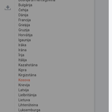
Bosnija un Hercegovina
Bulgārija
Čehija
Dānija
Francija
Grieķija
Gruzija
Horvātija
Igaunija
Irāka
Irāna
Īrija
Itālija
Kazahstāna
Kipra
Kirgizstāna
Kosova
Krievija
Latvija
Lielbritānija
Lietuva
Lihtenšteina
Luksemburga