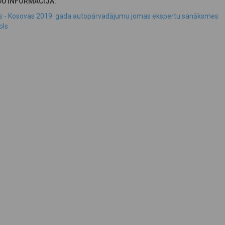
DU INFORMĀCIJA:
as - Kosovas 2019. gada autopārvadājumu jomas ekspertu sanāksmes
ols