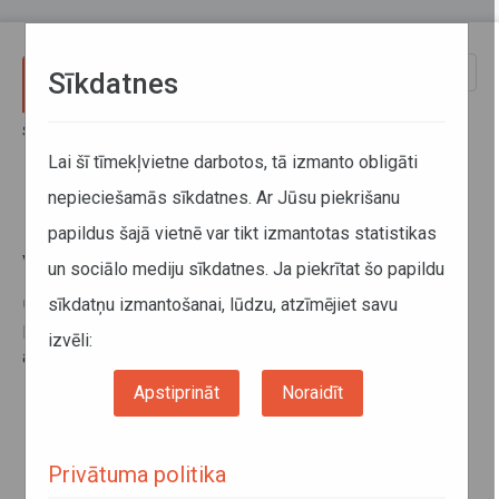
Pārlekt uz galveno saturu
Toggle
Sīkdatnes
naviga
Sākums
Informācija pārvadātājiem
Informācija par valstīm
Līgums starp Latvijas Republikas valdību un Rumānijas Valdību
Lai šī tīmekļvietne darbotos, tā izmanto obligāti
nepieciešamās sīkdatnes. Ar Jūsu piekrišanu
Līgums starp Latvijas Republikas
papildus šajā vietnē var tikt izmantotas statistikas
valdību un Rumānijas Valdību
un sociālo mediju sīkdatnes. Ja piekrītat šo papildu
sīkdatņu izmantošanai, lūdzu, atzīmējiet savu
04. novembris 2015
Divpusējo līgumu par starptautiskajiem pārvadājumiem ar
izvēli:
autotransportu skatīt
šeit
.
Apstiprināt
Noraidīt
Privātuma politika