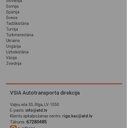
Slovēnija
Somija
Spānija
Šveice
Tadžikistāna
Turcija
Turkmenistāna
Ukraina
Ungārija
Uzbekistāna
Vācija
Zviedrija
VSIA Autotransporta direkcija
Vaļņu iela 30, Rīga, LV-1050
E-pasts:
info@atd.lv
Klientu apkalpošanas centrs:
riga.kac@atd.lv
67280485
Tālrunis: