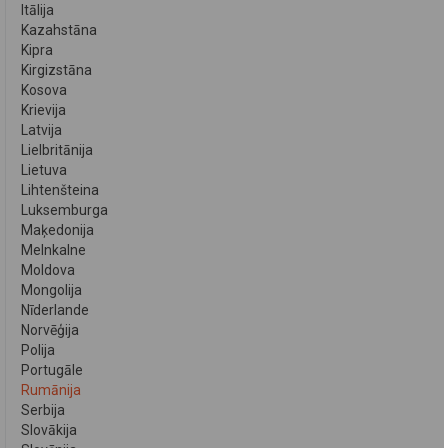
Itālija
Kazahstāna
Kipra
Kirgizstāna
Kosova
Krievija
Latvija
Lielbritānija
Lietuva
Lihtenšteina
Luksemburga
Maķedonija
Melnkalne
Moldova
Mongolija
Nīderlande
Norvēģija
Polija
Portugāle
Rumānija
Serbija
Slovākija