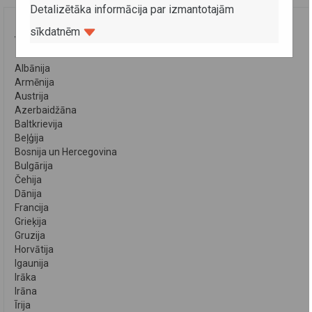
Detalizētāka informācija par izmantotajām
sīkdatnēm
VALSTIS
Albānija
Armēnija
Austrija
Azerbaidžāna
Baltkrievija
Beļģija
Bosnija un Hercegovina
Bulgārija
Čehija
Dānija
Francija
Grieķija
Gruzija
Horvātija
Igaunija
Irāka
Irāna
Īrija