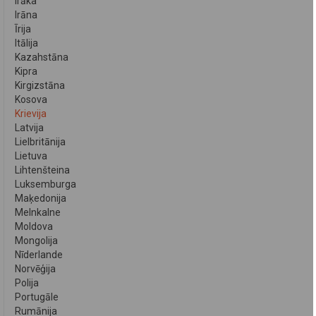
Irāka
Irāna
Īrija
Itālija
Kazahstāna
Kipra
Kirgizstāna
Kosova
Krievija
Latvija
Lielbritānija
Lietuva
Lihtenšteina
Luksemburga
Maķedonija
Melnkalne
Moldova
Mongolija
Nīderlande
Norvēģija
Polija
Portugāle
Rumānija