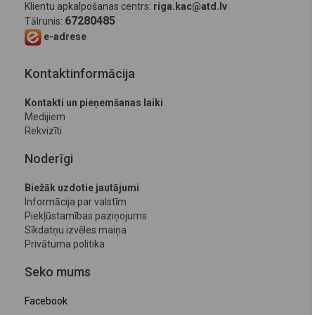
Klientu apkalpošanas centrs:
riga.kac@atd.lv
67280485
Tālrunis:
e-adrese
Kontaktinformācija
Kontakti un pieņemšanas laiki
Medijiem
Rekvizīti
Noderīgi
Biežāk uzdotie jautājumi
Informācija par valstīm
Piekļūstamības paziņojums
Sīkdatņu izvēles maiņa
Privātuma politika
Seko mums
Facebook