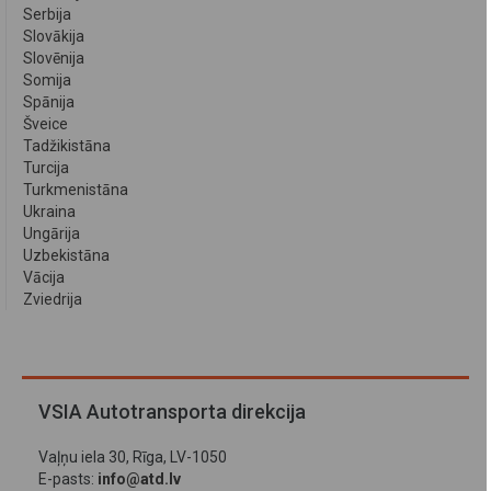
Serbija
Slovākija
Slovēnija
Somija
Spānija
Šveice
Tadžikistāna
Turcija
Turkmenistāna
Ukraina
Ungārija
Uzbekistāna
Vācija
Zviedrija
VSIA Autotransporta direkcija
Vaļņu iela 30, Rīga, LV-1050
E-pasts:
info@atd.lv