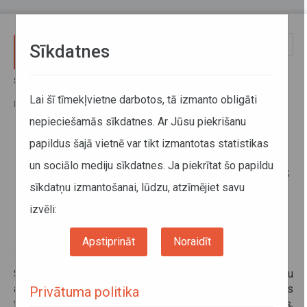
Pārlekt uz galveno saturu
Toggle
Sīkdatnes
naviga
Sākums
Informācija pārvadātājiem
Informācija par valstīm
Kravas transportlīdzekļu iebraukšanas kārtības un kustības izmaiņas
Lai šī tīmekļvietne darbotos, tā izmanto obligāti
Maskavā un uz Maskavas apvedceļa (MKAD) (papildināts 17.06.2021.)
nepieciešamās sīkdatnes. Ar Jūsu piekrišanu
papildus šajā vietnē var tikt izmantotas statistikas
Kravas transportlīdzekļu
un sociālo mediju sīkdatnes. Ja piekrītat šo papildu
iebraukšanas kārtības un kustības
sīkdatņu izmantošanai, lūdzu, atzīmējiet savu
izmaiņas Maskavā un uz
Maskavas apvedceļa (MKAD)
izvēli:
(papildināts 17.06.2021.)
Apstiprināt
Noraidīt
17. jūnijs 2021
Saskaņā ar Krievijas starptautisko autopārvadātāju
asociācijas
mājaslapā
izvietoto informāciju kravas
Privātuma politika
transportlīdzekļu, kuru pilna masa pārsniedz 12 tonnas,