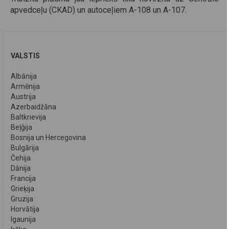
apvedceļu (CKAD) un autoceļiem A-108 un A-107.
VALSTIS
Albānija
Armēnija
Austrija
Azerbaidžāna
Baltkrievija
Beļģija
Bosnija un Hercegovina
Bulgārija
Čehija
Dānija
Francija
Grieķija
Gruzija
Horvātija
Igaunija