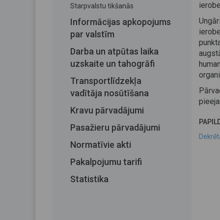
ierob
Starpvalstu tikšanās
Ungār
Informācijas apkopojums
ierob
par valstīm
punkt
Darba un atpūtas laika
augst
uzskaite un tahogrāfi
human
organi
Transportlīdzekļa
Pārvad
vadītāja nosūtīšana
pieej
Kravu pārvadājumi
PAPIL
Pasažieru pārvadājumi
Dekrēt
Normatīvie akti
Pakalpojumu tarifi
Statistika