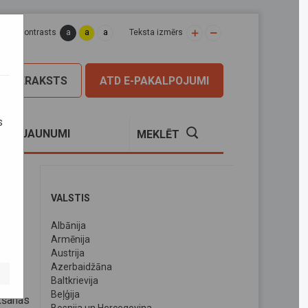
a
a
a
apas kontrasts
Teksta izmērs
PIERAKSTS
ATD E-PAKALPOJUMI
s
S
JAUNUMI
MEKLĒT
VALSTIS
Albānija
uz
Armēnija
Austrija
Azerbaidžāna
Baltkrievija
Beļģija
kšanas