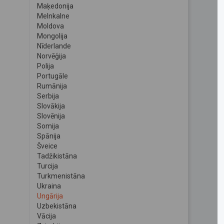
Maķedonija
Melnkalne
Moldova
Mongolija
Nīderlande
Norvēģija
Polija
Portugāle
Rumānija
Serbija
Slovākija
Slovēnija
Somija
Spānija
Šveice
Tadžikistāna
Turcija
Turkmenistāna
Ukraina
Ungārija
Uzbekistāna
Vācija