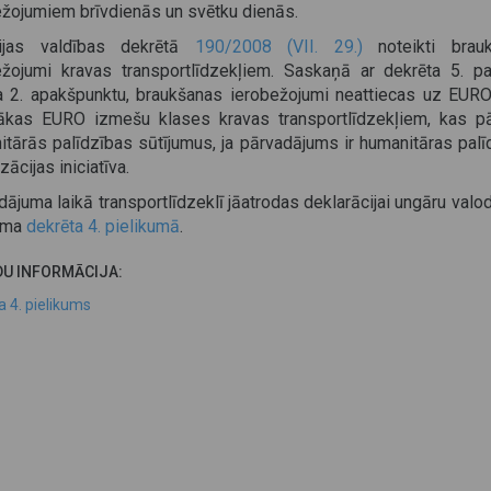
ežojumiem brīvdienās un svētku dienās.
ijas valdības dekrētā
190/2008 (VII. 29.)
noteikti brau
ežojumi kravas transportlīdzekļiem. Saskaņā ar dekrēta 5. pa
a 2. apakšpunktu, braukšanas ierobežojumi neattiecas uz EURO
ākas EURO izmešu klases kravas transportlīdzekļiem, kas p
itārās palīdzības sūtījumus, ja pārvadājums ir humanitāras palī
zācijas iniciatīva.
ājuma laikā transportlīdzeklī jāatrodas deklarācijai ungāru valo
ama
dekrēta 4. pielikumā
.
DU INFORMĀCIJA:
a 4. pielikums