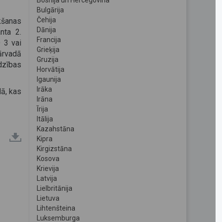
Bosnija un Hercegovina
Bulgārija
Čehija
kšanas
Dānija
nta 2.
Francija
 3 vai
Grieķija
ārvadā
Gruzija
dzības
Horvātija
Igaunija
Irāka
dā, kas
Irāna
Īrija
Itālija
Kazahstāna
Kipra
Kirgizstāna
Kosova
Krievija
Latvija
Lielbritānija
Lietuva
Lihtenšteina
Luksemburga