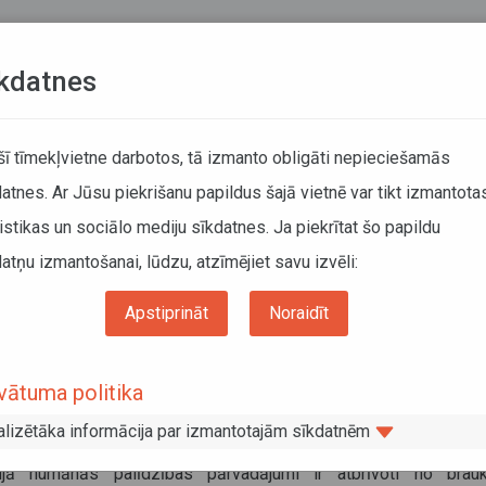
Teksta versija
L
kdatnes
ATCELTIE REISI
KUSTĪBAS SARAKSTI
 šī tīmekļvietne darbotos, tā izmanto obligāti nepieciešamās
atnes. Ar Jūsu piekrišanu papildus šajā vietnē var tikt izmantota
DĀTĀJIEM
SABIEDRISKAIS TRANSPORTS
PAR MUM
istikas un sociālo mediju sīkdatnes. Ja piekrītat šo papildu
atņu izmantošanai, lūdzu, atzīmējiet savu izvēli:
Informācija pārvadātājiem
Informācija par valstīm
nās palīdzības kravas pārvadājumi uz Ukrainu cauri Ungārijas teritorijai
Apstiprināt
Noraidīt
ānās palīdzības kravas pārvadājumi 
vātuma politika
ainu cauri Ungārijas teritorijai
alizētāka informācija par izmantotajām sīkdatnēm
ts 2022
ijā humānās palīdzības pārvadājumi ir atbrīvoti no brau