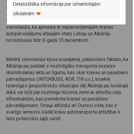
delegācijas vienojās par 100 autopārvadājumu atļauju
Detalizētāka informācija par izmantotajām
apmaiņu. 70 no tām ir divpusējās atļaujas, bet vēl 30 ir
sīkdatnēm
atļaujas pārvadājumiem uz/no trešajām valstīm, kuras
derīgas arī divpusējiem pārvadājumiem. Panākta
vienošanās, ka apmaiņa ar nepieciešamajām kravas
autopārvadājumu atļaujām starp Latviju un Albāniju
norisināsies līdz šī gada 15.decembrim.
Minētā vienošanās kļuva iespējama, pateicoties faktam, ka
Albānija jau pašlaik ir nozīmīgāko transporta nozares
likumdošanas aktu un līgumu, kas skar kravas un pasažieru
pārvadājumus (INTERBUSS, ADR, TIR u.c.), locekle.
Izdevīgās ģeopolitiskās situācijas dēļ Abānija jau tuvākajā
laikā var kļūt par nozīmīgu tūrisma zemi ar attīstītu ceļu
infrastruktūru, kas piemērota kravas un pasažieru
pārvadājumiem. Strauji attīstās arī Durresi osta, kas ir
svarīgs iemesls, kādēļ kravu autotransporta attīstībai ir
liels potenciāls šajā valstī.