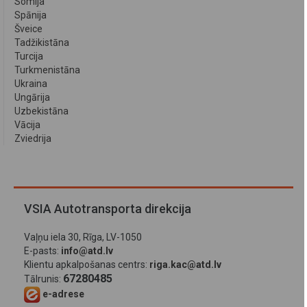
Somija
Spānija
Šveice
Tadžikistāna
Turcija
Turkmenistāna
Ukraina
Ungārija
Uzbekistāna
Vācija
Zviedrija
VSIA Autotransporta direkcija
Vaļņu iela 30, Rīga, LV-1050
E-pasts:
info@atd.lv
Klientu apkalpošanas centrs:
riga.kac@atd.lv
67280485
Tālrunis:
e-adrese