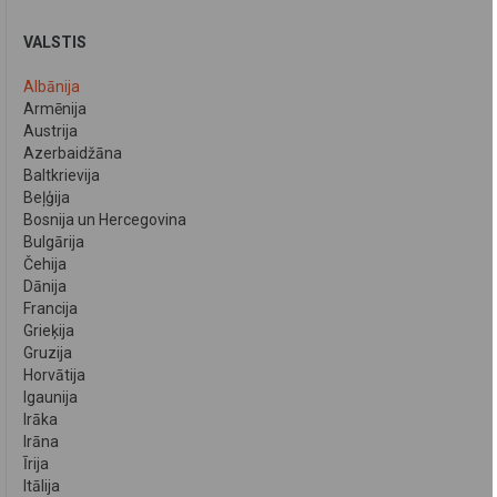
VALSTIS
Albānija
Armēnija
Austrija
Azerbaidžāna
Baltkrievija
Beļģija
Bosnija un Hercegovina
Bulgārija
Čehija
Dānija
Francija
Grieķija
Gruzija
Horvātija
Igaunija
Irāka
Irāna
Īrija
Itālija