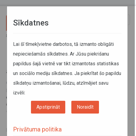
Pārlekt uz galveno saturu
Toggle
Sīkdatnes
naviga
Sākums
Informācija pārvadātājiem
Informācija par valstīm
Divpusēja sadarbība autotransportā - arī ar Albāniju
Lai šī tīmekļvietne darbotos, tā izmanto obligāti
nepieciešamās sīkdatnes. Ar Jūsu piekrišanu
Divpusēja sadarbība
papildus šajā vietnē var tikt izmantotas statistikas
autotransportā - arī ar Albāniju
un sociālo mediju sīkdatnes. Ja piekrītat šo papildu
sīkdatņu izmantošanai, lūdzu, atzīmējiet savu
05. marts 2015
Latvijas Republikas Satiksmes ministrijas Autosatiksmes
izvēli:
departamenta speciālisti atsaukušies Albānijas puses
aicinājumam uzsākt darbu pie starpvalstu līguma
Apstiprināt
Noraidīt
sagatavošanas.
Privātuma politika
Nesagaidot līguma spēkā stāšanās brīdi, abu valstu