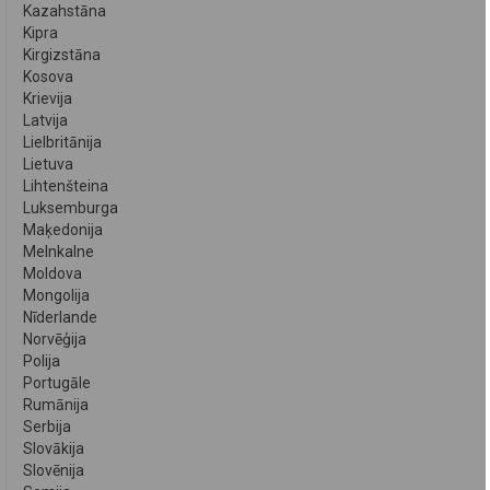
Kazahstāna
Kipra
Kirgizstāna
Kosova
Krievija
Latvija
Lielbritānija
Lietuva
Lihtenšteina
Luksemburga
Maķedonija
Melnkalne
Moldova
Mongolija
Nīderlande
Norvēģija
Polija
Portugāle
Rumānija
Serbija
Slovākija
Slovēnija