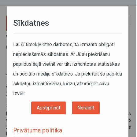
Pārlekt uz galveno saturu
Toggle
Sīkdatnes
naviga
Sākums
Informācija pārvadātājiem
Informācija par valstīm
Darba un atpūtas laika uzskaite Vācijā kravas transportlīdzekļus ar
Lai šī tīmekļvietne darbotos, tā izmanto obligāti
pilno masu no 2.8 tonnām līdz 3.5 tonnām
nepieciešamās sīkdatnes. Ar Jūsu piekrišanu
papildus šajā vietnē var tikt izmantotas statistikas
Darba un atpūtas laika uzskaite
un sociālo mediju sīkdatnes. Ja piekrītat šo papildu
Vācijā kravas transportlīdzekļus
sīkdatņu izmantošanai, lūdzu, atzīmējiet savu
ar pilno masu no 2.8 tonnām līdz
3.5 tonnām
izvēli:
28. decembris 2015
Apstiprināt
Noraidīt
Darba un atpūtas laika uzskaite autovadītājiem, kas
vada kravas transportlīdzekļus, kuru pilnā masa ir no
2.8 tonnām līdz 3.5 tonnām, Vācijas Federatīvās
Privātuma politika
Republikas teritorijā