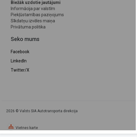
Biežāk uzdotie jautājumi
Informācija par valstīm
Piekļūstamības paziņojums
Sīkdatņu izvēles maiņa
Privātuma politika
Seko mums
Facebook
LinkedIn
Twitter/X
2026 © Valsts SIA Autotransporta direkcija
Vietnes karte