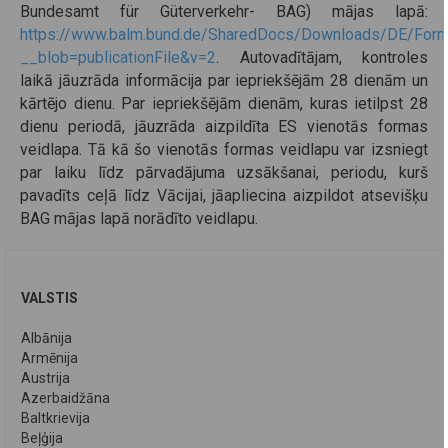
Bundesamt für Güterverkehr- BAG) mājas lapā:
https://www.balm.bund.de/SharedDocs/Downloads/DE/Formul
__blob=publicationFile&v=2
. Autovadītājam, kontroles
laikā jāuzrāda informācija par iepriekšējām 28 dienām un
kārtējo dienu. Par iepriekšējām dienām, kuras ietilpst 28
dienu periodā, jāuzrāda aizpildīta ES vienotās formas
veidlapa. Tā kā šo vienotās formas veidlapu var izsniegt
par laiku līdz pārvadājuma uzsākšanai, periodu, kurš
pavadīts ceļā līdz Vācijai, jāapliecina aizpildot atsevišķu
BAG mājas lapā norādīto veidlapu.
VALSTIS
Albānija
Armēnija
Austrija
Azerbaidžāna
Baltkrievija
Beļģija