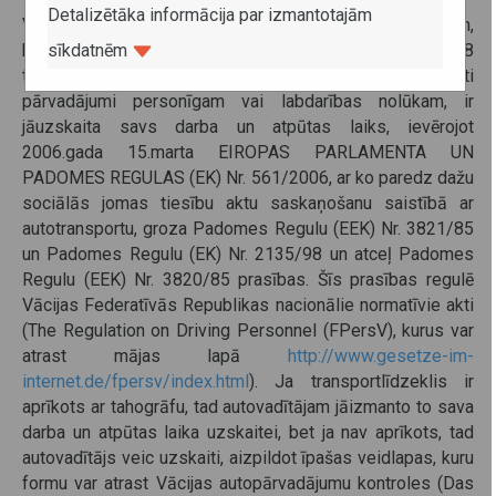
Detalizētāka informācija par izmantotajām
Vācijas Federatīvās Republikas teritorijā, autovadītājiem,
sīkdatnēm
kas vada kravas transportlīdzekļus ar pilno masu no 2.8
tonnām līdz 3.5 tonnām, izņemot gadījumus, ja tiek veikti
pārvadājumi personīgam vai labdarības nolūkam, ir
jāuzskaita savs darba un atpūtas laiks, ievērojot
2006.gada 15.marta EIROPAS PARLAMENTA UN
PADOMES REGULAS (EK) Nr. 561/2006, ar ko paredz dažu
sociālās jomas tiesību aktu saskaņošanu saistībā ar
autotransportu, groza Padomes Regulu (EEK) Nr. 3821/85
un Padomes Regulu (EK) Nr. 2135/98 un atceļ Padomes
Regulu (EEK) Nr. 3820/85 prasības. Šīs prasības regulē
Vācijas Federatīvās Republikas nacionālie normatīvie akti
(The Regulation on Driving Personnel (FPersV), kurus var
atrast mājas lapā
http://www.gesetze-im-
internet.de/fpersv/index.html
). Ja transportlīdzeklis ir
aprīkots ar tahogrāfu, tad autovadītājam jāizmanto to sava
darba un atpūtas laika uzskaitei, bet ja nav aprīkots, tad
autovadītājs veic uzskaiti, aizpildot īpašas veidlapas, kuru
formu var atrast Vācijas autopārvadājumu kontroles (Das