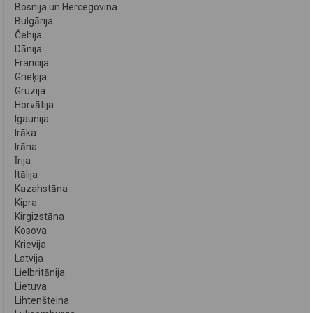
Bosnija un Hercegovina
Bulgārija
Čehija
Dānija
Francija
Grieķija
Gruzija
Horvātija
Igaunija
Irāka
Irāna
Īrija
Itālija
Kazahstāna
Kipra
Kirgizstāna
Kosova
Krievija
Latvija
Lielbritānija
Lietuva
Lihtenšteina