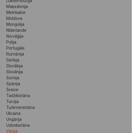
Luksemburga
Maķedonija
Melnkalne
Moldova
Mongolija
Nīderlande
Norvēģija
Polija
Portugāle
Rumānija
Serbija
Slovākija
Slovēnija
Somija
Spānija
Šveice
Tadžikistāna
Turcija
Turkmenistāna
Ukraina
Ungārija
Uzbekistāna
Vācija