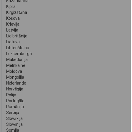
Kazahstāna
Kipra
Kirgizstāna
Kosova
Krievija
Latvija
Lielbritānija
Lietuva
Lihtenšteina
Luksemburga
Maķedonija
Melnkalne
Moldova
Mongolija
Nīderlande
Norvēģija
Polija
Portugāle
Rumānija
Serbija
Slovākija
Slovēnija
Somija