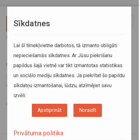
Pārlekt uz galveno saturu
Toggle
Sīkdatnes
naviga
Sākums
Informācija pārvadātājiem
Informācija par valstīm
Ceļu lietošanas maksa
Lai šī tīmekļvietne darbotos, tā izmanto obligāti
nepieciešamās sīkdatnes. Ar Jūsu piekrišanu
Ceļu lietošanas maksa
papildus šajā vietnē var tikt izmantotas statistikas
un sociālo mediju sīkdatnes. Ja piekrītat šo papildu
29. janvāris 2015
Ar ceļu lietošanas maksu var iepazīties
šeit
.
sīkdatņu izmantošanai, lūdzu, atzīmējiet savu
izvēli:
Ceļu lietošanas maksa ārvalstīs
Apstiprināt
Noraidīt
Privātuma politika