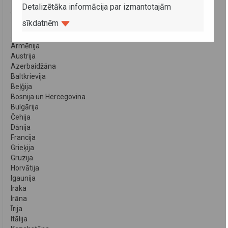
Detalizētāka informācija par izmantotajām
VALSTIS
sīkdatnēm
Albānija
Armēnija
Austrija
Azerbaidžāna
Baltkrievija
Beļģija
Bosnija un Hercegovina
Bulgārija
Čehija
Dānija
Francija
Grieķija
Gruzija
Horvātija
Igaunija
Irāka
Irāna
Īrija
Itālija