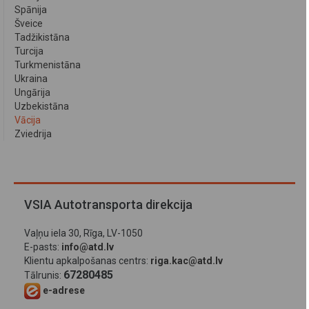
Spānija
Šveice
Tadžikistāna
Turcija
Turkmenistāna
Ukraina
Ungārija
Uzbekistāna
Vācija
Zviedrija
VSIA Autotransporta direkcija
Vaļņu iela 30, Rīga, LV-1050
E-pasts:
info@atd.lv
Klientu apkalpošanas centrs:
riga.kac@atd.lv
67280485
Tālrunis:
e-adrese