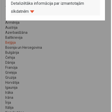
Detalizētāka informācija par izmantotajām
VALSTIS
sīkdatnēm
Albānija
Armēnija
Austrija
Azerbaidžāna
Baltkrievija
Beļģija
Bosnija un Hercegovina
Bulgārija
Čehija
Dānija
Francija
Grieķija
Gruzija
Horvātija
Igaunija
Irāka
Irāna
Īrija
Itālija