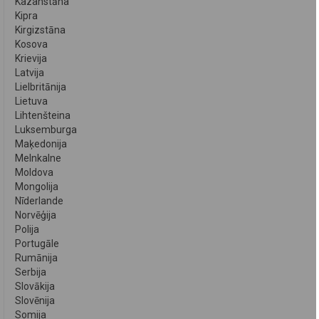
Kazahstāna
Kipra
Kirgizstāna
Kosova
Krievija
Latvija
Lielbritānija
Lietuva
Lihtenšteina
Luksemburga
Maķedonija
Melnkalne
Moldova
Mongolija
Nīderlande
Norvēģija
Polija
Portugāle
Rumānija
Serbija
Slovākija
Slovēnija
Somija