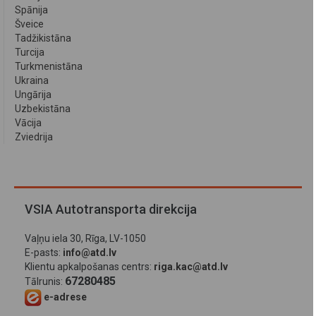
Spānija
Šveice
Tadžikistāna
Turcija
Turkmenistāna
Ukraina
Ungārija
Uzbekistāna
Vācija
Zviedrija
VSIA Autotransporta direkcija
Vaļņu iela 30, Rīga, LV-1050
E-pasts:
info@atd.lv
Klientu apkalpošanas centrs:
riga.kac@atd.lv
67280485
Tālrunis:
e-adrese