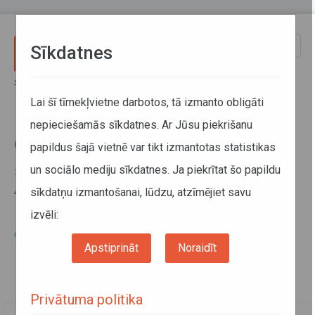
Pārlekt uz galveno saturu
Toggle
Sīkdatnes
naviga
Sākums
Informācija pārvadātājiem
Informācija par valstīm
Ceļu lietošanas maksa
Lai šī tīmekļvietne darbotos, tā izmanto obligāti
nepieciešamās sīkdatnes. Ar Jūsu piekrišanu
Ceļu lietošanas maksa
papildus šajā vietnē var tikt izmantotas statistikas
un sociālo mediju sīkdatnes. Ja piekrītat šo papildu
29. janvāris 2015
Ar ceļu lietošanas maksu var iepazīties
šeit
.
sīkdatņu izmantošanai, lūdzu, atzīmējiet savu
izvēli:
Ceļu lietošanas maksa ārvalstīs
Apstiprināt
Noraidīt
Privātuma politika