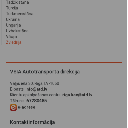
Tadžikistāna
Turcija
Turkmenistāna
Ukraina
Ungārija
Uzbekistāna
Vācija
Zviedrija
VSIA Autotransporta direkcija
Vaļņu iela 30, Rīga, LV-1050
E-pasts:
info@atd.lv
Klientu apkalpošanas centrs:
riga.kac@atd.lv
67280485
Tālrunis:
e-adrese
Kontaktinformācija