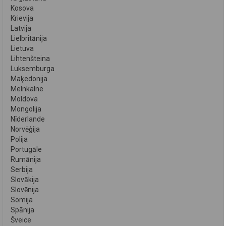
Kosova
Krievija
Latvija
Lielbritānija
Lietuva
Lihtenšteina
Luksemburga
Maķedonija
Melnkalne
Moldova
Mongolija
Nīderlande
Norvēģija
Polija
Portugāle
Rumānija
Serbija
Slovākija
Slovēnija
Somija
Spānija
Šveice