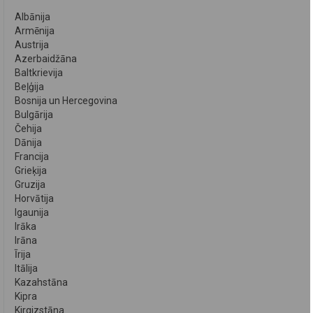
Albānija
Armēnija
Austrija
Azerbaidžāna
Baltkrievija
Beļģija
Bosnija un Hercegovina
Bulgārija
Čehija
Dānija
Francija
Grieķija
Gruzija
Horvātija
Igaunija
Irāka
Irāna
Īrija
Itālija
Kazahstāna
Kipra
Kirgizstāna