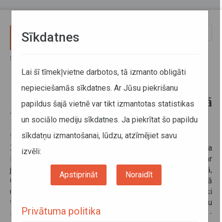
Pārlekt uz galveno saturu
Toggle
Sīkdatnes
naviga
Sākums
Informācija pārvadātājiem
Informācija par valstīm
Braukšanas ierobežojumi Zviedrijā 2024.gadā
Lai šī tīmekļvietne darbotos, tā izmanto obligāti
nepieciešamās sīkdatnes. Ar Jūsu piekrišanu
Braukšanas ierobežojumi Zviedrijā
papildus šajā vietnē var tikt izmantotas statistikas
2024.gadā
un sociālo mediju sīkdatnes. Ja piekrītat šo papildu
sīkdatņu izmantošanai, lūdzu, atzīmējiet savu
07. februāris 2024
Zviedrijā nav braukšanas ierobežojumu kravas transporta
izvēli:
līdzekļiem brīvdienās un svētku dienās. Tomēr, saskaņā ar
jaunajām vides prasībām, kas ieviestas
Stokholmā,
Apstiprināt
Noraidīt
Gēteborgā, Malmē, Lundā, Helsingborgā, Molndalā, Umeā
un Upsalā,
šajās pilsētās tiek piemēroti atsevišķi
transporta ierobežojumi. Lai ar tiem vairāk iepazītos, lūdzu
Privātuma politika
skatīt saiti
https://urbanaccessregulations.eu/countries-