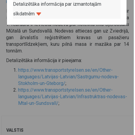
mainmenu-147/sweden-mainmenu...
.
Detalizētāka informācija par izmantotajām
Papildus, Zviedrijas pilsētās Stokholmā un Gēteborgā ir
sīkdatnēm
ieviesta sastrēgumu nodevas sistēma, bet no 2015. gada
1. februāra ir ieviesta nodeva par noteiktu tiltu šķērsošanu
Mūtalā un Sundsvallā. Nodevas attiecas gan uz Zviedrijā,
gan ārvalstīs reģistrētiem kravas un pasažieru
transportlīdzekļiem, kuru pilnā masa ir mazāka par 14
tonnām.
Detalizētāka informācija ir pieejama:
https://www.transportstyrelsen.se/en/Other-
languages/Latvijas-Latvian/Sastrgumu-nodeva-
Stokholm-un-Gteborg/
;
https://www.transportstyrelsen.se/en/Other-
languages/Latvijas-Latvian/Infrastruktras-nodevas-
Mtal-un-Sundsvall/
;
VALSTIS