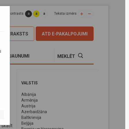
a
a
a
apas kontrasts
Teksta izmērs
PIERAKSTS
ATD E-PAKALPOJUMI
s
S
JAUNUMI
MEKLĒT
VALSTIS
Albānija
.
Armēnija
Austrija
Azerbaidžāna
Baltkrievija
Beļģija
skatīt