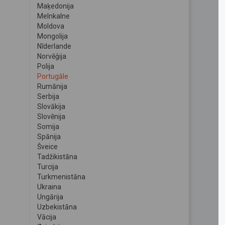
Maķedonija
Melnkalne
Moldova
Mongolija
Nīderlande
Norvēģija
Polija
Portugāle
Rumānija
Serbija
Slovākija
Slovēnija
Somija
Spānija
Šveice
Tadžikistāna
Turcija
Turkmenistāna
Ukraina
Ungārija
Uzbekistāna
Vācija