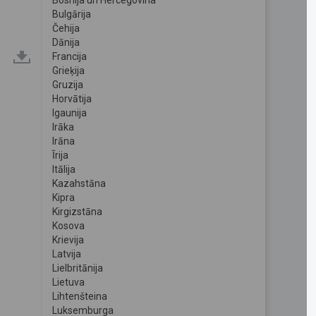
Bosnija un Hercegovina
Bulgārija
Čehija
Dānija
Francija
Grieķija
Gruzija
Horvātija
Igaunija
Irāka
Irāna
Īrija
Itālija
Kazahstāna
Kipra
Kirgizstāna
Kosova
Krievija
Latvija
Lielbritānija
Lietuva
Lihtenšteina
Luksemburga