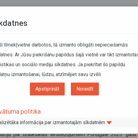
Teksta versija
L
kdatnes
KUSTĪBAS SARAKSTI
 šī tīmekļvietne darbotos, tā izmanto obligāti nepieciešamās
atnes. Ar Jūsu piekrišanu papildus šajā vietnē var tikt izmantota
DĀTĀJIEM
SABIEDRISKAIS TRANSPORTS
PAR MUM
istikas un sociālo mediju sīkdatnes. Ja piekrītat šo papildu
atņu izmantošanai, lūdzu, atzīmējiet savu izvēli:
Informācija pārvadātājiem
Informācija par valstīm
kšanas ierobežojumi Portugālē 2025. gadā
Apstiprināt
Noraidīt
ukšanas ierobežojumi Portugālē 2025
vātuma politika
dā
alizētāka informācija par izmantotajām sīkdatnēm
vāris 2025
māciju par braukšanas ierobežojumiem Portugālē 2025. gadā 