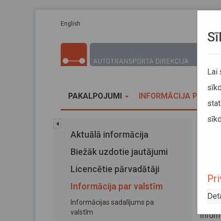
Pārlekt uz galveno saturu
English
Sī
Lai
sīkd
PAKALPOJUMI
INFORMĀCIJA PĀRVA
stat
sīkd
Sākums
Aktuālā informācija
Brau
Biežāk uzdotie jautājumi
Bra
Licencētie pārvadātāji
Pri
ga
Informācija par valstīm
Det
Informācijas sadalījums pa
23. jan
valstīm
Infor