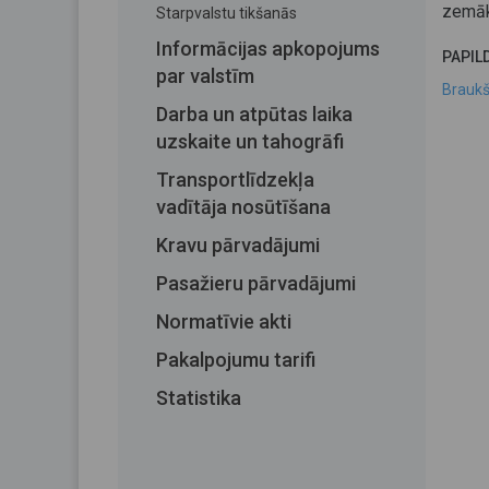
zemāk
Starpvalstu tikšanās
Informācijas apkopojums
PAPIL
par valstīm
Braukš
Darba un atpūtas laika
uzskaite un tahogrāfi
Transportlīdzekļa
vadītāja nosūtīšana
Kravu pārvadājumi
Pasažieru pārvadājumi
Normatīvie akti
Pakalpojumu tarifi
Statistika