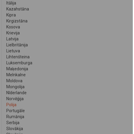
Itālija
Kazahstāna
Kipra
Kirgizstāna
Kosova
Krievija
Latvija
Lielbritānija
Lietuva
Lihtenšteina
Luksemburga
Maķedonija
Melnkalne
Moldova
Mongolija
Nīderlande
Norvēģija
Polija
Portugāle
Rumānija
Serbija
Slovākija