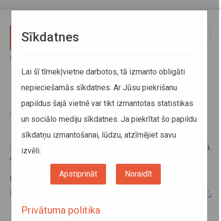
Pārlekt uz galveno saturu
Toggle
Sīkdatnes
naviga
Sākums
Informācija pārvadātājiem
Informācija par valstīm
Braukšanas ierobežojumi Polijā 2026. gadā
Lai šī tīmekļvietne darbotos, tā izmanto obligāti
nepieciešamās sīkdatnes. Ar Jūsu piekrišanu
Braukšanas ierobežojumi Polijā
papildus šajā vietnē var tikt izmantotas statistikas
2026. gadā
un sociālo mediju sīkdatnes. Ja piekrītat šo papildu
sīkdatņu izmantošanai, lūdzu, atzīmējiet savu
17. decembris 2025
Informāciju par braukšanas ierobežojumiem Polijā 2026.
izvēli:
gadā skatīt zemāk pie papildu informācijas.
Apstiprināt
Noraidīt
PAPILDU INFORMĀCIJA:
Braukšanas ierobežojumi Polijā 2026. gadā
Privātuma politika