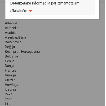
Detalizētāka informācija par izmantotajām
sīkdatnēm
VALSTIS
Albānija
Armēnija
Austrija
Azerbaidžāna
Baltkrievija
Beļģija
Bosnija un Hercegovina
Bulgārija
Čehija
Dānija
Francija
Grieķija
Gruzija
Horvātija
Igaunija
Irāka
Irāna
Īrija