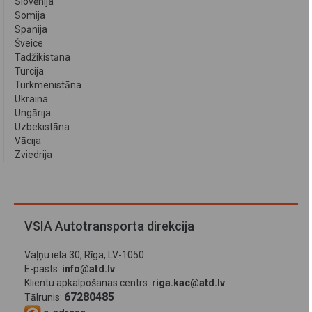
Slovēnija
Somija
Spānija
Šveice
Tadžikistāna
Turcija
Turkmenistāna
Ukraina
Ungārija
Uzbekistāna
Vācija
Zviedrija
VSIA Autotransporta direkcija
Vaļņu iela 30, Rīga, LV-1050
E-pasts:
info@atd.lv
Klientu apkalpošanas centrs:
riga.kac@atd.lv
67280485
Tālrunis: