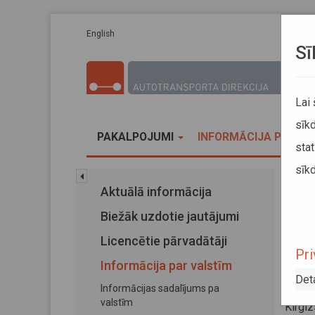
Pārlekt uz galveno saturu
English
Sī
Lai
sīkd
PAKALPOJUMI
INFORMĀCIJA PĀRVA
stat
sīkd
Sākums
Aktuālā informācija
Brau
Biežāk uzdotie jautājumi
Bra
Licencētie pārvadātāji
Pri
ga
Informācija par valstīm
Det
Informācijas sadalījums pa
20. jūli
valstīm
Kirgi