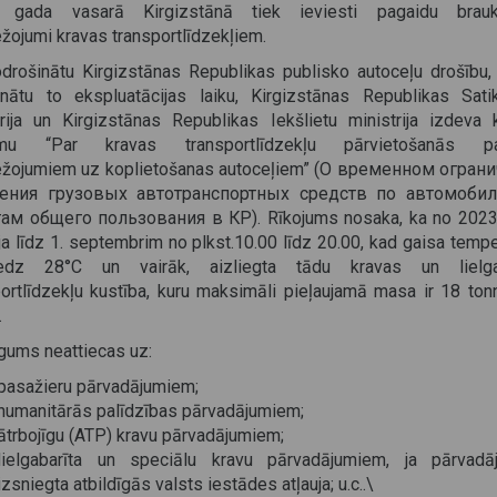
. gada vasarā Kirgizstānā tiek ieviesti pagaidu brauk
žojumi kravas transportlīdzekļiem.
odrošinātu Kirgizstānas Republikas publisko autoceļu drošību, 
inātu to ekspluatācijas laiku, Kirgizstānas Republikas Sat
trija un Kirgizstānas Republikas Iekšlietu ministrija izdeva 
jumu “Par kravas transportlīdzekļu pārvietošanās pa
ežojumiem uz koplietošanas autoceļiem” (О временном огран
ения грузовых автотранспортных средств по автомоби
ам общего пользования в КР). Rīkojums nosaka, ka no 2023
ija līdz 1. septembrim no plkst.10.00 līdz 20.00, kad gaisa temp
iedz 28°C un vairāk, aizliegta tādu kravas un lielgab
portlīdzekļu kustība, kuru maksimāli pieļaujamā masa ir 18 ton
.
egums neattiecas uz:
pasažieru pārvadājumiem;
humanitārās palīdzības pārvadājumiem;
ātrbojīgu (ATP) kravu pārvadājumiem;
lielgabarīta un speciālu kravu pārvadājumiem, ja pārvad
izsniegta atbildīgās valsts iestādes atļauja; u.c..\