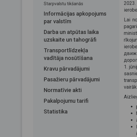
2023
Starpvalstu tikšanās
ierobe
Informācijas apkopojums
Lai n
par valstīm
pagar
Darba un atpūtas laika
minis
uzskaite un tahogrāfi
rīko
ierob
Transportlīdzekļa
движ
vadītāja nosūtīšana
дорог
1. jūn
Kravu pārvadājumi
sasn
Pasažieru pārvadājumi
trans
vairāk
Normatīvie akti
Aizli
Pakalpojumu tarifi
Statistika