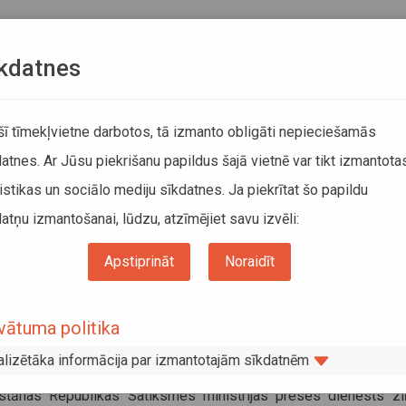
Teksta versija
L
kdatnes
KUSTĪBAS SARAKSTI
 šī tīmekļvietne darbotos, tā izmanto obligāti nepieciešamās
atnes. Ar Jūsu piekrišanu papildus šajā vietnē var tikt izmantota
DĀTĀJIEM
SABIEDRISKAIS TRANSPORTS
PAR MUM
istikas un sociālo mediju sīkdatnes. Ja piekrītat šo papildu
atņu izmantošanai, lūdzu, atzīmējiet savu izvēli:
Informācija pārvadātājiem
Informācija par valstīm
kšanas ierobežojumi Kirgizstānā 2023. gadā
Apstiprināt
Noraidīt
ukšanas ierobežojumi Kirgizstānā 202
vātuma politika
dā
alizētāka informācija par izmantotajām sīkdatnēm
js 2023
zstānas Republikas Satiksmes ministrijas preses dienests zi