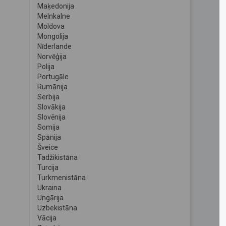
Maķedonija
Melnkalne
Moldova
Mongolija
Nīderlande
Norvēģija
Polija
Portugāle
Rumānija
Serbija
Slovākija
Slovēnija
Somija
Spānija
Šveice
Tadžikistāna
Turcija
Turkmenistāna
Ukraina
Ungārija
Uzbekistāna
Vācija