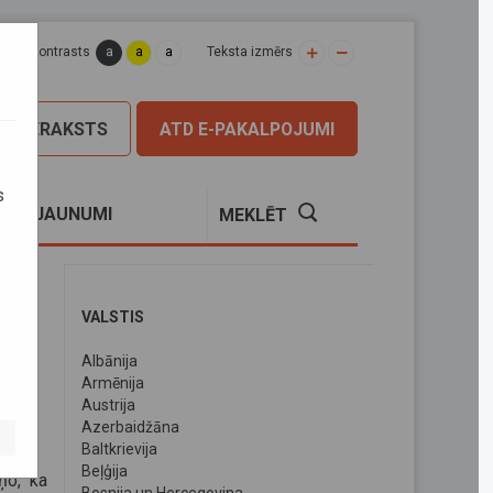
a
a
a
apas kontrasts
Teksta izmērs
PIERAKSTS
ATD E-PAKALPOJUMI
s
S
JAUNUMI
MEKLĒT
VALSTIS
Albānija
3.
Armēnija
Austrija
Azerbaidžāna
Baltkrievija
Beļģija
ņo, ka