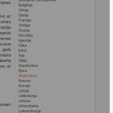
Bosnija un Hercegovina
šanas
Bulgārija
Čehija
Dānija
kā arī
Francija
iksmes
Grieķija
kopīgu
Gruzija
gaidu
Horvātija
ичении
Igaunija
льным
Irāka
. gada
Irāna
eratūra
Īrija
arīta
Itālija
Kazahstāna
nas un
Kipra
Kirgizstāna
Kosova
Krievija
Latvija
Lielbritānija
Lietuva
ājumam
Lihtenšteina
Luksemburga