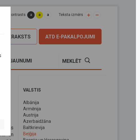
a
a
a
apas kontrasts
Teksta izmērs
PIERAKSTS
ATD E-PAKALPOJUMI
s
S
JAUNUMI
MEKLĒT
VALSTIS
Albānija
Armēnija
Austrija
Azerbaidžāna
valsts
Baltkrievija
Beļģija
īta un