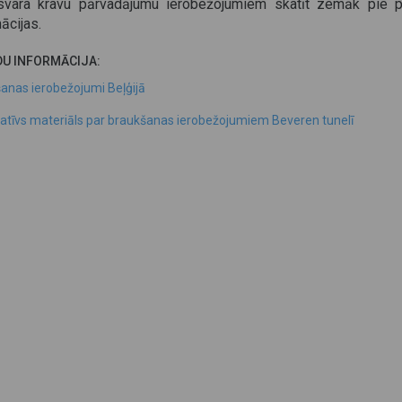
vara kravu pārvadājumu ierobežojumiem skatīt zemāk pie p
ācijas.
DU INFORMĀCIJA:
anas ierobežojumi Beļģijā
atīvs materiāls par braukšanas ierobežojumiem Beveren tunelī