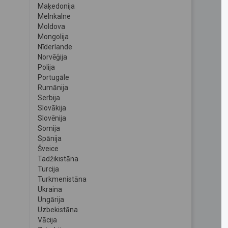
Maķedonija
Melnkalne
Moldova
Mongolija
Nīderlande
Norvēģija
Polija
Portugāle
Rumānija
Serbija
Slovākija
Slovēnija
Somija
Spānija
Šveice
Tadžikistāna
Turcija
Turkmenistāna
Ukraina
Ungārija
Uzbekistāna
Vācija