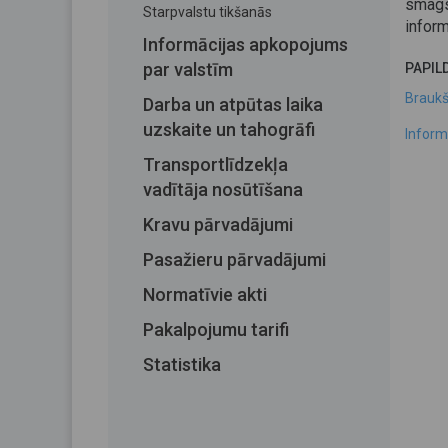
smags
Starpvalstu tikšanās
inform
Informācijas apkopojums
par valstīm
PAPIL
Braukš
Darba un atpūtas laika
uzskaite un tahogrāfi
Inform
Transportlīdzekļa
vadītāja nosūtīšana
Kravu pārvadājumi
Pasažieru pārvadājumi
Normatīvie akti
Pakalpojumu tarifi
Statistika