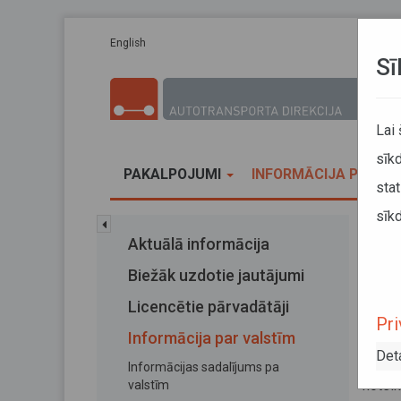
Pārlekt uz galveno saturu
English
Sī
Lai
sīkd
PAKALPOJUMI
INFORMĀCIJA PĀRVA
stat
sīkd
Sākums
Aktuālā informācija
Brau
Biežāk uzdotie jautājumi
Bra
Licencētie pārvadātāji
Pri
Informācija par valstīm
18. dec
Det
Beļģi
Informācijas sadalījums pa
notei
valstīm