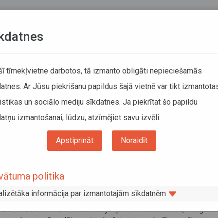
Teksta versija
L
kdatnes
KUSTĪBAS SARAKSTI
 šī tīmekļvietne darbotos, tā izmanto obligāti nepieciešamās
atnes. Ar Jūsu piekrišanu papildus šajā vietnē var tikt izmantota
DĀTĀJIEM
SABIEDRISKAIS TRANSPORTS
PAR MUM
istikas un sociālo mediju sīkdatnes. Ja piekrītat šo papildu
atņu izmantošanai, lūdzu, atzīmējiet savu izvēli:
Informācija pārvadātājiem
Informācija par valstīm
kšanas ierobežojumi Beļģijā
Apstiprināt
Noraidīt
ukšanas ierobežojumi Beļģijā
vātuma politika
embris 2024
alizētāka informācija par izmantotajām sīkdatnēm
jā nav spēkā esošu braukšanas ierobežojumu brīvdienās un 
ktās svētku dienās. Informāciju par bīstamo kravu, lielgabar