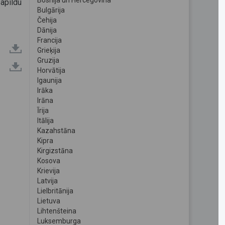
Bosnija un Hercegovina
apildu
Bulgārija
Čehija
Dānija
Francija
Grieķija
Gruzija
Horvātija
Igaunija
Irāka
Irāna
Īrija
Itālija
Kazahstāna
Kipra
Kirgizstāna
Kosova
Krievija
Latvija
Lielbritānija
Lietuva
Lihtenšteina
Luksemburga