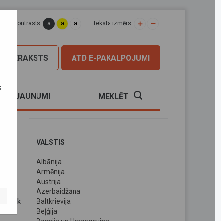
a
a
a
apas kontrasts
Teksta izmērs
PIERAKSTS
ATD E-PAKALPOJUMI
s
S
JAUNUMI
MEKLĒT
VALSTIS
Albānija
adā
Armēnija
Austrija
Azerbaidžāna
 zemāk
Baltkrievija
Beļģija