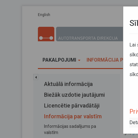
Pārlekt uz galveno saturu
English
Sī
Lai
sīkd
PAKALPOJUMI
INFORMĀCIJA PĀRVA
stat
sīkd
Sākums
Aktuālā informācija
Brau
Biežāk uzdotie jautājumi
Bra
Licencētie pārvadātāji
Pri
Informācija par valstīm
16. jan
Det
Infor
Informācijas sadalījums pa
pie
pa
valstīm