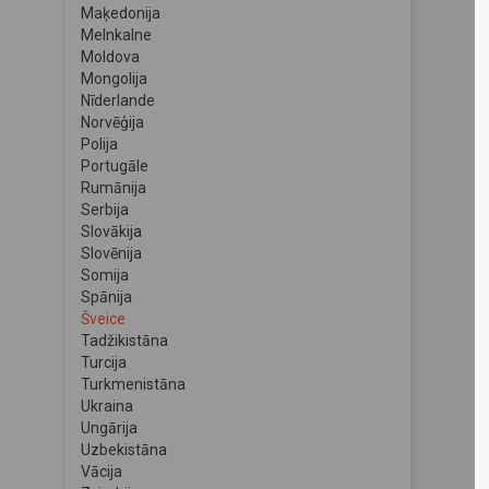
Maķedonija
Melnkalne
Moldova
Mongolija
Nīderlande
Norvēģija
Polija
Portugāle
Rumānija
Serbija
Slovākija
Slovēnija
Somija
Spānija
Šveice
Tadžikistāna
Turcija
Turkmenistāna
Ukraina
Ungārija
Uzbekistāna
Vācija