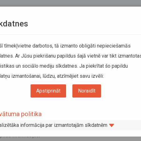
Teksta versija
L
kdatnes
KUSTĪBAS SARAKSTI
 šī tīmekļvietne darbotos, tā izmanto obligāti nepieciešamās
atnes. Ar Jūsu piekrišanu papildus šajā vietnē var tikt izmantota
DĀTĀJIEM
SABIEDRISKAIS TRANSPORTS
PAR MUM
istikas un sociālo mediju sīkdatnes. Ja piekrītat šo papildu
atņu izmantošanai, lūdzu, atzīmējiet savu izvēli:
Informācija pārvadātājiem
Informācija par valstīm
kšanas ierobežojumi Šveicē 2024. gadā
Apstiprināt
Noraidīt
ukšanas ierobežojumi Šveicē 2024. g
vātuma politika
vāris 2024
alizētāka informācija par izmantotajām sīkdatnēm
māciju par braukšanas ierobežojumiem Šveicē 2024. gadā skatīt
pildu informācijas
.