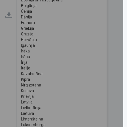
Bosnija un Hercegovina
Bulgārija
Čehija
Dānija
Francija
Grieķija
Gruzija
Horvātija
Igaunija
Irāka
Irāna
Īrija
Itālija
Kazahstāna
Kipra
Kirgizstāna
Kosova
Krievija
Latvija
Lielbritānija
Lietuva
Lihtenšteina
Luksemburga