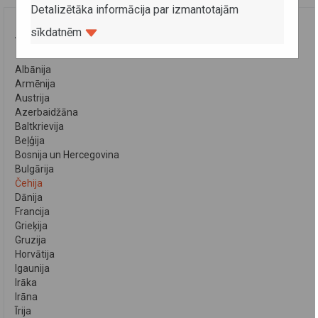
Detalizētāka informācija par izmantotajām
sīkdatnēm
VALSTIS
Albānija
Armēnija
Austrija
Azerbaidžāna
Baltkrievija
Beļģija
Bosnija un Hercegovina
Bulgārija
Čehija
Dānija
Francija
Grieķija
Gruzija
Horvātija
Igaunija
Irāka
Irāna
Īrija