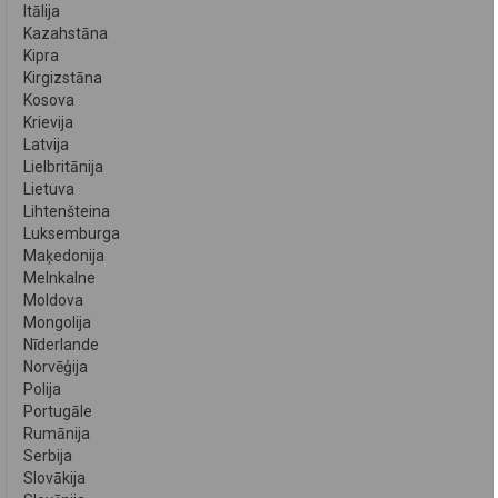
Itālija
Kazahstāna
Kipra
Kirgizstāna
Kosova
Krievija
Latvija
Lielbritānija
Lietuva
Lihtenšteina
Luksemburga
Maķedonija
Melnkalne
Moldova
Mongolija
Nīderlande
Norvēģija
Polija
Portugāle
Rumānija
Serbija
Slovākija