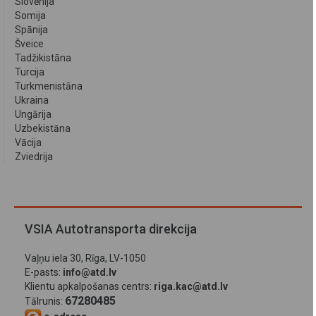
Slovēnija
Somija
Spānija
Šveice
Tadžikistāna
Turcija
Turkmenistāna
Ukraina
Ungārija
Uzbekistāna
Vācija
Zviedrija
VSIA Autotransporta direkcija
Vaļņu iela 30, Rīga, LV-1050
E-pasts:
info@atd.lv
Klientu apkalpošanas centrs:
riga.kac@atd.lv
67280485
Tālrunis: