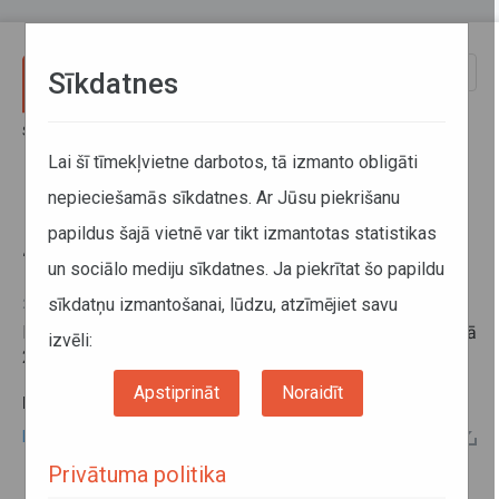
Pārlekt uz galveno saturu
Toggle
Sīkdatnes
naviga
Sākums
Informācija pārvadātājiem
Informācija par valstīm
Braukšanas ierobežojumi Čehijā 2026.gadā
Lai šī tīmekļvietne darbotos, tā izmanto obligāti
nepieciešamās sīkdatnes. Ar Jūsu piekrišanu
Braukšanas ierobežojumi Čehijā
papildus šajā vietnē var tikt izmantotas statistikas
2026.gadā
un sociālo mediju sīkdatnes. Ja piekrītat šo papildu
sīkdatņu izmantošanai, lūdzu, atzīmējiet savu
29. decembris 2025
Informāciju par braukšanas ierobežojumiem Čehijā
izvēli:
2026.gadā skatīt zemāk
.
Apstiprināt
Noraidīt
PAPILDU INFORMĀCIJA:
Braukšanas ierobežojumi Čehijā 2026.gadā
Privātuma politika